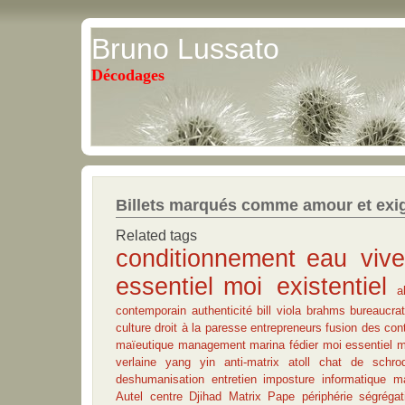
Bruno Lussato
Décodages
Billets marqués comme amour et exi
Related tags
conditionnement
eau vive
essentiel
moi existentiel
a
contemporain
authenticité
bill viola
brahms
bureaucrat
culture
droit à la paresse
entrepreneurs
fusion des cont
maïeutique
management
marina fédier
moi essentiel
m
verlaine
yang
yin
anti-matrix
atoll
chat de schrod
deshumanisation
entretien
imposture informatique
ma
Autel
centre
Djihad
Matrix
Pape
périphérie
ségrégat