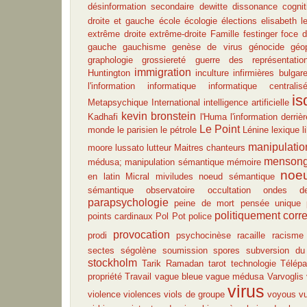
désinformation secondaire
dewitte
dissonance cognit
droite et gauche
école
écologie
élections
elisabeth l
extrême droite
extrême-droite
Famille
festinger
foce d
gauche
gauchisme
genèse de virus
génocide
géop
graphologie
grossiereté
guerre des représentatio
immigration
Huntington
inculture
infirmières bulgar
l'information
informatique
informatique centralis
is
Metapsychique International
intelligence artificielle
kevin bronstein
Kadhafi
l'Huma
l'information derrièr
Le Point
monde
le parisien
le pétrole
Lénine
lexique
l
manipulatio
moore
lussato
lutteur
Maitres chanteurs
menson
médusa; manipulation sémantique
mémoire
noe
en latin
Micral
miviludes
noeud sémantique
sémantique
observatoire
occultation
ondes d
parapsychologie
peine de mort
pensée unique
politiquement corre
points cardinaux
Pol Pot
police
provocation
prodi
psychocinèse
racaille
racisme
sectes
ségolène
soumission
spores
subversion du
stockholm
Tarik Ramadan
tarot
technologie
Télépa
propriété
Travail
vague bleue
vague médusa
Varvoglis
virus
violence
violences
viols de groupe
voyous
vu