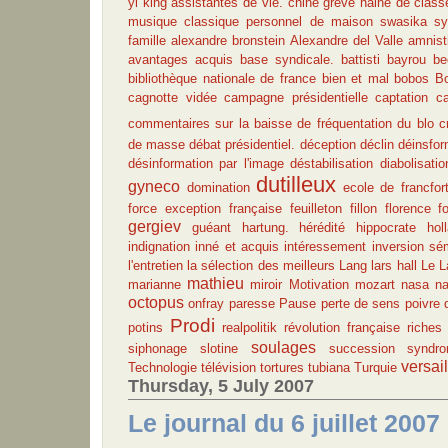
yi king
assistantes de vie.
chine
grève
haine de class
musique classique
personnel de maison
swasika
sy
famille
alexandre bronstein
Alexandre del Valle
amnist
avantages acquis
base syndicale.
battisti
bayrou
be
bibliothèque nationale de france
bien et mal
bobos
B
cagnotte vidée
campagne présidentielle
captation
c
commentaires sur la baisse de fréquentation du blo
c
de masse
débat présidentiel.
déception
déclin
déinsfor
désinformation par l'image
déstabilisation
diabolisatio
dutilleux
gyneco
domination
ecole de francfor
force
exception française
feuilleton
fillon
florence fo
gergiev
guéant
hartung.
hérédité
hippocrate
hol
indignation
inné et acquis
intéressement
inversion sé
l'entretien
la sélection des meilleurs
Lang
lars hall
Le L
mathieu
marianne
miroir
Motivation
mozart
nasa
na
octopus
onfray
paresse
Pause
perte de sens
poivre 
Prodi
potins
realpolitik
révolution française
riches
soulages
siphonage
slotine
succession
syndr
versai
Technologie
télévision
tortures
tubiana
Turquie
Thursday, 5 July 2007
Le journal du 6 juillet 2007