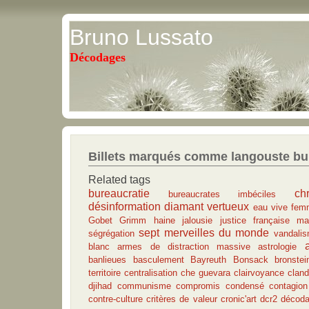
Bruno Lussato
Décodages
Billets marqués comme langouste bu
Related tags
bureaucratie
ch
bureaucrates imbéciles
désinformation
diamant vertueux
eau vive
fem
Gobet
Grimm
haine
jalousie
justice française
ma
sept merveilles du monde
ségrégation
vandalis
blanc
armes de distraction massive
astrologie
banlieues
basculement
Bayreuth
Bonsack
bronstei
territoire
centralisation
che guevara
clairvoyance
cland
djihad
communisme
compromis
condensé
contagion
contre-culture
critères de valeur
cronic'art
dcr2
décod