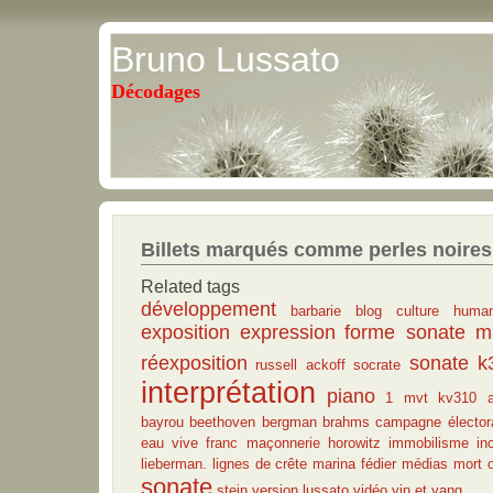
Bruno Lussato
Décodages
Billets marqués comme perles noires
Related tags
développement
barbarie
blog
culture human
exposition
expression
forme sonate
m
réexposition
sonate k
russell ackoff
socrate
interprétation
piano
1 mvt kv310
bayrou
beethoven
bergman
brahms
campagne élector
eau vive
franc maçonnerie
horowitz
immobilisme
in
lieberman.
lignes de crête
marina fédier
médias
mort
sonate
stein
version lussato
vidéo
yin et yang