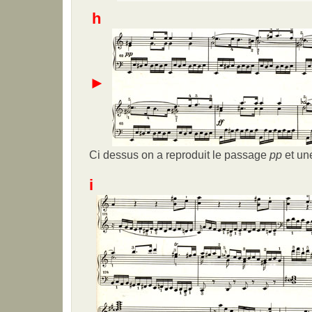
h
►
Ci dessus on a reproduit le passage
pp
et un
i