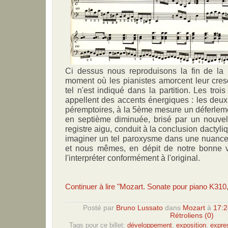
Ci dessus nous reproduisons la fin de la r
moment où les pianistes amorcent leur cres
tel n'est indiqué dans la partition. Les tro
appellent des accents énergiques : les deu
péremptoires, à la 5ème mesure un déferleme
en septième diminuée, brisé par un nouve
registre aigu, conduit à la conclusion dacty
imaginer un tel paroxysme dans une nuanc
et nous mêmes, en dépit de notre bonne 
l'interpréter conformément à l'original.
Continuer à lire "Mozart. Sonate pour piano K310,
Posté par
Bruno Lussato
dans
Mozart
à
17:2
Rétroliens (0)
Tags pour ce billet:
développement
,
exposition
,
expre