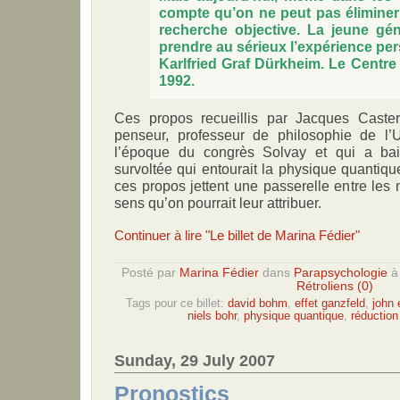
compte qu’on ne peut pas éliminer
recherche objective. La jeune g
prendre au sérieux l’expérience per
Karlfried Graf Dürkheim. Le Centre d
1992.
Ces propos recueillis par Jacques Caste
penseur, professeur de philosophie de l’U
l’époque du congrès Solvay et qui a ba
survoltée qui entourait la physique quantique
ces propos jettent une passerelle entre les 
sens qu’on pourrait leur attribuer.
Continuer à lire "Le billet de Marina Fédier"
Posté par
Marina Fédier
dans
Parapsychologie
Rétroliens (0)
Tags pour ce billet:
david bohm
,
effet ganzfeld
,
john 
niels bohr
,
physique quantique
,
réduction
Sunday, 29 July 2007
Pronostics