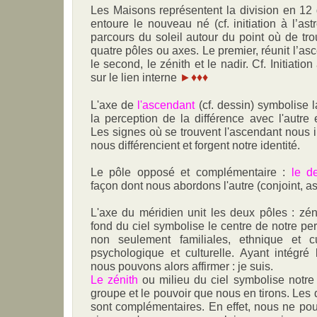
Les Maisons représentent la division en 12 d
entoure le nouveau né (cf. initiation à l’as
parcours du soleil autour du point où de tro
quatre pôles ou axes. Le premier, réunit l’as
le second, le zénith et le nadir. Cf. Initiation
sur le lien interne
►♦♦♦
L'axe de
l'ascendant
(cf. dessin) symbolise 
la perception de la différence avec l'autre 
Les signes où se trouvent l'ascendant nous i
nous différencient et forgent notre identité.
Le pôle opposé et complémentaire :
le de
façon dont nous abordons l'autre (conjoint, as
L'axe du méridien unit les deux pôles : zén
fond du ciel symbolise le centre de notre per
non seulement familiales, ethnique et cu
psychologique et culturelle. Ayant intégré
nous pouvons alors affirmer : je suis.
Le zénith
ou milieu du ciel symbolise notre 
groupe et le pouvoir que nous en tirons. Les
sont complémentaires. En effet, nous ne po