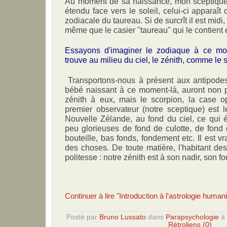
Au moment de sa naissance, mon sceptique s
étendu face vers le soleil, celui-ci apparaî
zodiacale du taureau. Si de surcrît il est midi,
même que le casier "taureau" qui le contient et
Essayons d'imaginer le zodiaque à ce mo
trouve au milieu du ciel, le zénith, comme le s
Transportons-nous à présent aux antipode
bébé naissant à ce moment-là, auront non p
zénith à eux, mais le scorpion, la case 
premier observateur (notre sceptique) est l
Nouvelle Zélande, au fond du ciel, ce qui 
peu glorieuses de fond de culotte, de fond
bouteille, bas fonds, fondement etc. Il est vr
des choses. De toute matière, l'habitant de
politesse : notre zénith est à son nadir, son fo
Continuer à lire "Introduction à l'astrologie human
Posté par
Bruno Lussato
dans
Parapsychologie
à
Rétroliens (0)