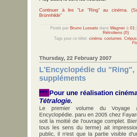
Continuer à lire "Le "Ring" au cinéma. (Sui
Brünnhilde"
Posté par
Bruno Lussato
dans
Wagner
à
01:
Rétroliens (0)
Tags pour ce billet:
cinéma
,
costumes
,
Crépus
Fl
Thursday, 22 February 2007
L'Encyclopédie du "Ring",
suppléments
***
Pour une réalisation ciném
Tétralogie.
Le premier volume du Voyage 
Encyclopédie. paru en 2005 chez Faya
soit la moitié de l'ouvrage complet. B
tous les sens du terme) ait impression
public, il n'est que la partie visible d'