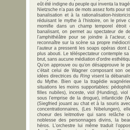
eût été indigne du peuple qui inventa la tragé
Nietzsche n'a pas de mots assez forts pour st
banalisation et à la rationalisation-historic
réduisant le mythe à l'histoire, on le prive 
momifie dans un champ temporel étroit 
banalisant, on permet au spectateur de d
l'amphithéâtre pour se joindre à l'acteur,
reconnaître sur la scène sa propre médiocri
l'auteur a pressenti les soaps opéras dont
L
plus abouti. Le téléspectateur contemple sa 
brut, sans aucune médiation d'ordre esthétiq
Qu'on approuve ou qu'on désapprouve le po
c'était celui de Wagner composant son o
idées directrices du
Ring
visent la débanalis
du Mythe. Bien que la tragédie wagnéri
situations les moins supportables: pédophili
filles nubiles), inceste, viol (Hunding), vio
sous l'emprise de la drogue), infanticide (
(Siegfried jouant au chat et à la souris av
concentrationnaires, (Les Nibelungen), el
choeur des leitmotive qui sans relâche c
noblesse des personnages divins, la bea
héros. L'orchestre lui même traduit l'oppo