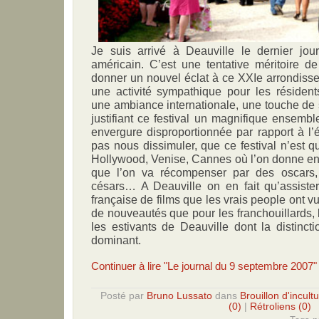
Je suis arrivé à Deauville le dernier jo
américain. C’est une tentative méritoire
donner un nouvel éclat à ce XXIe arrondisse
une activité sympathique pour les résident
une ambiance internationale, une touche de 
justifiant ce festival un magnifique ensemb
envergure disproportionnée par rapport à l’
pas nous dissimuler, que ce festival n’est q
Hollywood, Venise, Cannes où l’on donne en 
que l’on va récompenser par des oscars, 
césars… A Deauville on en fait qu’assiste
française de films que les vrais people ont vu 
de nouveautés que pour les franchouillards, l
les estivants de Deauville dont la distinct
dominant.
Continuer à lire "Le journal du 9 septembre 2007"
Posté par
Bruno Lussato
dans
Brouillon d'incult
(0)
|
Rétroliens (0)