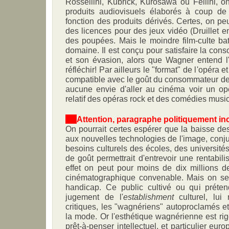
Rossellini, Kubrick, Kurosawa ou Fellini, o
produits audiovisuels élaborés à coup de
fonction des produits dérivés. Certes, on pe
des licences pour des jeux vidéo (Druillet 
des poupées. Mais le moindre film-culte bat
domaine. Il est conçu pour satisfaire la co
et son évasion, alors que Wagner entend l'é
réfléchir! Par ailleurs le "format" de l'opéra e
compatible avec le goût du consommateur de 
aucune envie d'aller au cinéma voir un opér
relatif des opéras rock et des comédies music
***
Attention, paragraphe politiquement inc
On pourrait certes espérer que la baisse de
aux nouvelles technologies de l'image, conj
besoins culturels des écoles, des universit
de goût permettrait d'entrevoir une rentabi
effet on peut pour moins de dix millions 
cinématographique convenable. Mais on se
handicap. Ce public cultivé ou qui prétend 
jugement de l'
establishment
culturel, lu
critiques, les "wagnériens" autoproclamés et
la mode. Or l'esthétique wagnérienne est r
prêt-à-penser intellectuel, et particulier eu