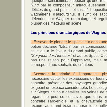
quelques sensibilités, supposer qu'une réa
Ring
par le compositeur miraculeusement re
délices du grand public, et suscité l'opposi
wagnériens d'aujourd'hui. Il suffit de rap
défendus par Wagner dramaturge et réguli
plupart des metteurs en scène.
Les principes dramaturgiques de Wagner.
I. Essayer de plonger le spectateur dans une 
option déclarée "kitsch" par les connaisseu
celle qui a le faveur du grand public, com
"
Seigneur des Anneaux
" et autres Space Op
pas une raison pour l'approuver, mais m
correspond aux souhaits du créateur.
II.Accorder la priorité à l'apparence p
nécessaire capter les expressions de leurs y
contraire présenter des paysages grand
exigeant un espace considérable. Le passag
sur Siegmund pour détailler les veines de s
regard, ne peut se concevoir que dans un
contraire l'arc-en-ciel et la chevauchée 
recours au grand écran panoramique holl