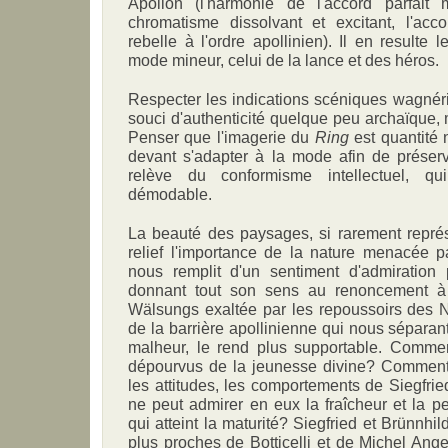
Apollon (l'harmonie de l'accord parfait 
chromatisme dissolvant et excitant, l'ac
rebelle à l'ordre apollinien). Il en resulte 
mode mineur, celui de la lance et des héros.
Respecter les indications scéniques wagnér
souci d'authenticité quelque peu archaïque, 
Penser que l'imagerie du
Ring
est quantité n
devant s'adapter à la mode afin de préserve
relève du conformisme intellectuel, qui
démodable.
La beauté des paysages, si rarement repré
relief l'importance de la nature menacée pa
nous remplit d'un sentiment d'admiration
donnant tout son sens au renoncement à
Wälsungs exaltée par les repoussoirs des Ni
de la barrière apollinienne qui nous séparant
malheur, le rend plus supportable. Comme
dépourvus de la jeunesse divine? Comment 
les attitudes, les comportements de Siegfried
ne peut admirer en eux la fraîcheur et la p
qui atteint la maturité? Siegfried et Brünnhi
plus proches de Botticelli et de Michel Ang