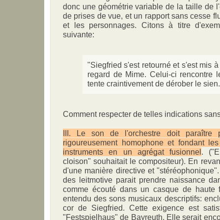
donc une géométrie variable de la taille de l
de prises de vue, et un rapport sans cesse fl
et les personnages. Citons à titre d'exemp
suivante:
"Siegfried s'est retourné et s'est mis à
regard de Mime. Celui-ci rencontre l
tente craintivement de dérober le sien.
Comment respecter de telles indications san
III. Le son de l'orchestre doit paraître 
rigoureusement homophone et fondant les 
instruments en un agrégat fusionnel
. ("
cloison" souhaitait le compositeur). En reva
d'une manière directive et "stéréophonique". 
des leitmotive parait prendre naissance da
comme écouté dans un casque de haute fid
entendu des sons musicaux descriptifs: encl
cor de Siegfried. Cette exigence est satis
"Festspielhaus" de Bayreuth. Elle serait enc