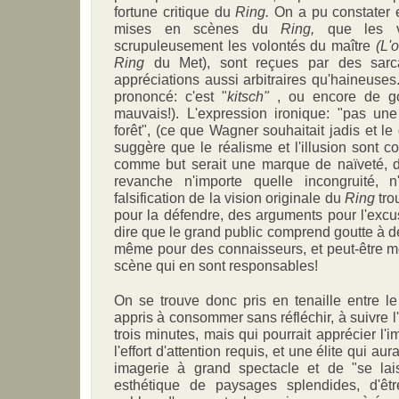
fortune critique du
Ring.
On a pu constater en
mises en scènes du
Ring,
que les ve
scrupuleusement les volontés du maître
(L'
Ring
du Met), sont reçues par des sar
appréciations aussi arbitraires qu'haineuses
prononcé: c'est "
kitsch"
, ou encore de go
mauvais!). L'expression ironique: "pas un
forêt", (ce que Wagner souhaitait jadis et le
suggère que le réalisme et l'illusion sont 
comme but serait une marque de naïveté, d'
revanche n'importe quelle incongruité, n
falsification de la vision originale du
Ring
tro
pour la défendre, des arguments pour l'excuse
dire que le grand public comprend goutte à 
même pour des connaisseurs, et peut-être m
scène qui en sont responsables!
On se trouve donc pris en tenaille entre l
appris à consommer sans réfléchir, à suivre l
trois minutes, mais qui pourrait apprécier l'im
l'effort d'attention requis, et une élite qui au
imagerie à grand spectacle et de "se lais
esthétique de paysages splendides, d'êt