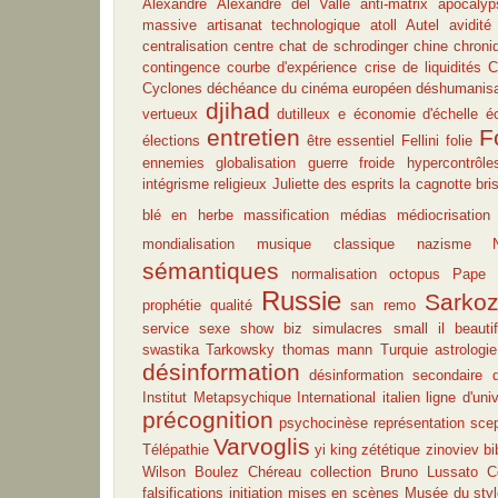
Alexandre
Alexandre del Valle
anti-matrix
apocalyp
massive
artisanat technologique
atoll
Autel
avidité
centralisation
centre
chat de schrodinger
chine
chroni
contingence
courbe d'expérience
crise de liquidités
C
Cyclones
déchéance du cinéma européen
déshumanisa
djihad
vertueux
dutilleux
e
économie d'échelle
é
entretien
F
élections
être essentiel
Fellini
folie
ennemies
globalisation
guerre froide
hypercontrôle
intégrisme religieux
Juliette des esprits
la cagnotte bri
blé en herbe
massification
médias
médiocrisation
mondialisation
musique classique
nazisme
sémantiques
normalisation
octopus
Pape
Russie
Sarko
prophétie
qualité
san remo
service
sexe
show biz
simulacres
small il beautif
swastika
Tarkowsky
thomas mann
Turquie
astrologie
désinformation
désinformation secondaire
Institut Metapsychique International
italien
ligne d'uni
précognition
psychocinèse
représentation
scep
Varvoglis
Télépathie
yi king
zététique
zinoviev
bi
Wilson
Boulez
Chéreau
collection Bruno Lussato
C
falsifications
initiation
mises en scènes
Musée du stylo