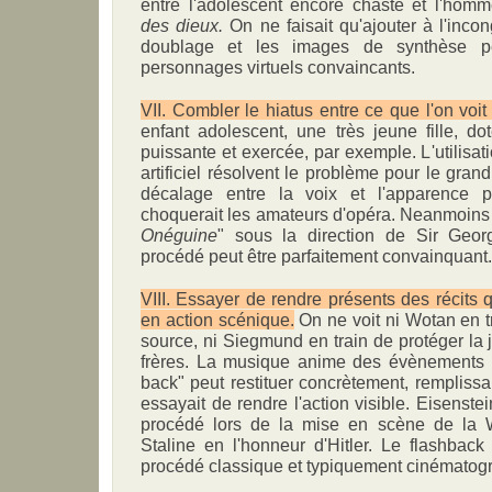
entre l'adolescent encore chaste et l'ho
des dieux.
On ne faisait qu'ajouter à l'inco
doublage et les images de synthèse p
personnages virtuels convaincants.
VII. Combler le hiatus entre ce que l'on voit
enfant adolescent, une très jeune fille, d
puissante et exercée, par exemple. L'utilisa
artificiel résolvent le problème pour le gran
décalage entre la voix et l'apparence p
choquerait les amateurs d'opéra. Neanmoi
Onéguine
" sous la direction de Sir Geor
procédé peut être parfaitement convainquant.
VIII. Essayer de rendre présents des récits q
en action scénique.
On ne voit ni Wotan en tr
source, ni Siegmund en train de protéger la je
frères. La musique anime des évènements 
back" peut restituer concrètement, rempliss
essayait de rendre l'action visible. Eisenste
procédé lors de la mise en scène de la
Staline en l'honneur d'Hitler. Le flashbac
procédé classique et typiquement cinématog