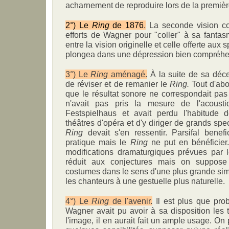
acharnement de reproduire lors de la premiè
2°) Le
Ring
de 1876
.
La seconde vision co
efforts de Wagner pour "coller" à sa fantasm
entre la vision originelle et celle offerte aux
plongea dans une dépression bien compréhe
3°) Le
Ring
aménagé.
À la suite de sa déc
de réviser et de remanier le
Ring.
Tout d'abor
que le résultat sonore ne correspondait pas à
n'avait pas pris la mesure de l'acoustiq
Festspielhaus et avait perdu l'habitude 
théâtres d'opéra et d'y diriger de grands spe
Ring
devait s'en ressentir. Parsifal benef
pratique mais le
Ring
ne put en bénéficier
modifications dramaturgiques prévues par 
réduit aux conjectures mais on suppose q
costumes dans le sens d'une plus grande simpl
les chanteurs à une gestuelle plus naturelle.
4°) Le
Ring
de l'avenir.
Il est plus que pro
Wagner avait pu avoir à sa disposition les 
l'image, il en aurait fait un ample usage. On