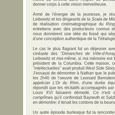
donner corps à cette vision merveilleuse.
Armé de l'énergie de la jeunesse, je ré
Leibowitz et les dirigeants de la
Scala
de Mila
de réalisation cinématographique du
Ring
entretiens avec des producteurs connus et
nous donnèrent une idée du fossé qui sép
d'une conception authentique de la
Tétralogi
Le cas le plus flagrant fut un déjeuner av
cinéaste des "
Dimanches de Ville-d'Avra
Leibowitz et moi-même, si ma mémoire est b
président de la Columbia. Cette maison, 
"intellectuelles" avait produit
West Side Story
J'essayai de démontrer à Nathan que le publi
les 2h40 de l'oeuvre de Leonard Bernstein,
apprécier
L'Or du Rhin
, d'une durée équ
répondit que les récitatifs accompagnés par 
Louis XVI faisaient démodé. Ce n'est 
comprîmes qu'il confondait Bayreuth et Salzb
en démordre: il tenait les cordons de la bourse
Un autre épisode burlesque fut la rencontre