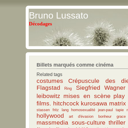
Bruno Lussato
Décodages
Billets marqués comme cinéma
Related tags
costumes
Crépuscule des di
Flagstad
Siegfried
Wagner
Ring
leibowitz
mises en scène
play
films.
hitchcock
kurosawa
matrix
stassen
fritz lang
homosexualité
jean-paul tapie
hollywood
art d'évasion
bonheur
grace
massmedia sous-culture
thriller