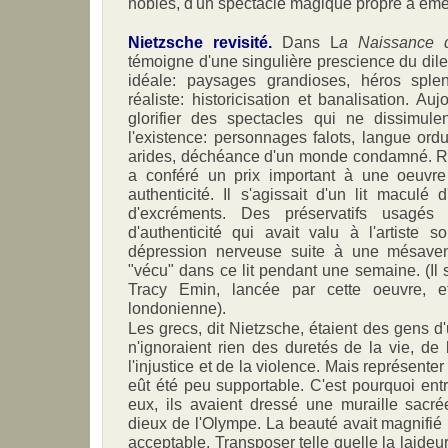
nobles, d'un spectacle magique propre à émer
Nietzsche revisité.
Dans L
a Naissance d
témoigne d'une singulière prescience du dil
idéale: paysages grandioses, héros splen
réaliste: historicisation et banalisation. A
glorifier des spectacles qui ne dissimul
l'existence: personnages falots, langue ord
arides, déchéance d'un monde condamné. R
a conféré un prix important à une oeuvre
authenticité. Il s'agissait d'un lit maculé
d'excréments. Des préservatifs usagés 
d'authenticité qui avait valu à l'artiste 
dépression nerveuse suite à une mésavent
"vécu" dans ce lit pendant une semaine. (Il s
Tracy Emin, lancée par cette oeuvre, 
londonienne).
Les grecs, dit Nietzsche, étaient des gens d'
n'ignoraient rien des duretés de la vie, de
l'injustice et de la violence. Mais représenter 
eût été peu supportable. C'est pourquoi entre
eux, ils avaient dressé une muraille sacrée
dieux de l'Olympe. La beauté avait magnifié l
acceptable. Transposer telle quelle la laid