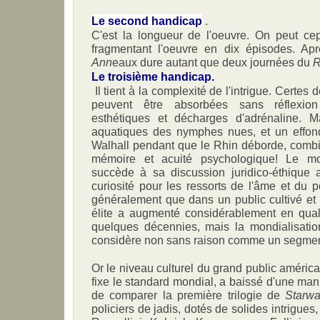
Le second handicap
.
C'est la longueur de l'oeuvre. On peut ce
fragmentant l'oeuvre en dix épisodes. Ap
Ann
eaux dure autant que deux journées du
R
Le troisième handicap.
Il tient à la complexité de l'intrigue. Cert
peuvent être absorbées sans réflexio
esthétiques et décharges d'adrénaline. M
aquatiques des nymphes nues, et un effon
Walhall pendant que le Rhin déborde, comb
mémoire et acuité psychologique! Le 
succède à sa discussion juridico-éthique a
curiosité pour les ressorts de l'âme et du 
généralement que dans un public cultivé et 
élite a augmenté considérablement en quali
quelques décennies, mais la mondialisation
considère non sans raison comme un segmen
Or le niveau culturel du grand public américa
fixe le standard mondial, a baissé d'une mani
de comparer la première trilogie de
Starwa
policiers de jadis, dotés de solides intrigues