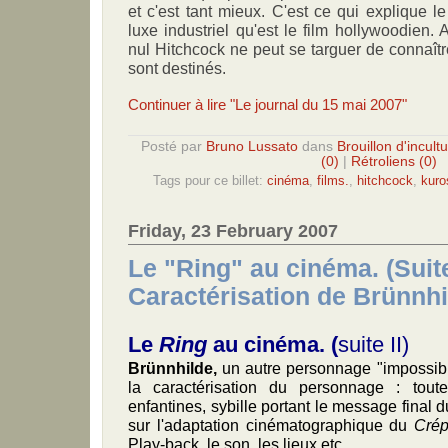
et c'est tant mieux. C'est ce qui explique 
luxe industriel qu'est le film hollywoodien. A
nul Hitchcock ne peut se targuer de connaître
sont destinés.
Continuer à lire "Le journal du 15 mai 2007"
Posté par
Bruno Lussato
dans
Brouillon d'incult
(0)
|
Rétroliens (0)
Tags pour ce billet:
cinéma
,
films.
,
hitchcock
,
kur
Friday, 23 February 2007
Le "Ring" au cinéma. (Suite
Caractérisation de Brünnhi
Le
Ring
au cinéma. (
suite II)
Brünnhilde,
un autre personnage "impossible
la caractérisation du personnage : toute
enfantines, sybille portant le message final 
sur l'adaptation cinématographique du
Crép
Play-back, le son, les lieux,etc.