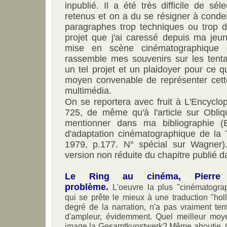
inpublié. Il a été très difficile de sé
retenus et on a du se résigner à conden
paragraphes trop techniques ou trop 
projet que j'ai caressé depuis ma jeun
mise en scène cinématographique d
rassemble mes souvenirs sur les tentat
un tel projet et un plaidoyer pour ce qu
moyen convenable de représenter cet
multimédia.
On se reportera avec fruit à L'Encyclo
725, de même qu'à l'article sur Obliq
mentionner dans ma bibliographie (B
d'adaptation cinématographique de la T
1979, p.177. N° spécial sur Wagner)
version non réduite du chapitre publié d
Le Ring au cinéma, Pierre 
problème.
L'oeuvre la plus "cinématogra
qui se prête le mieux à une traduction "ho
degré de la narration, n'a pas vraiment te
d'ampleur, évidemment. Quel meilleur moy
image la Gesamtkunstwerk? Même aboutie, ( l