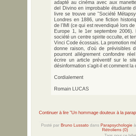
adapté au cinéma avec aux manett
del Divino en improbable étudiante d
livre se trouve une "Société Métapsy
Londres en 1886, une fiction histori
de l'IMI (ce qui est revendiqué lors de
Europe 1, le 1er septembre 2006). 
société un centre spirite occulte, et t
Vinci Code écossais. La promotion méd
donne raison, d'où de prévisibles 
pourront allégrement confondre réel 
écrire un article préventif sur le s
désinformation s'agit-il et comment la 
Cordialement
Romain LUCAS
Continuer à lire "Un hommage douteux à la para
Posté par
Bruno Lussato
dans
Parapsychologie
Rétroliens (0)
Tags pour ce bille