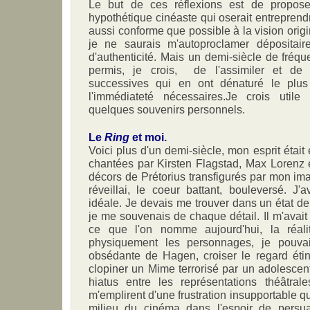
Le but de ces réflexions est de propos
hypothétique cinéaste qui oserait entreprendr
aussi conforme que possible à la vision ori
je ne saurais m'autoproclamer dépositair
d'authenticité. Mais un demi-siècle de fréqu
permis, je crois, de l'assimiler et de
successives qui en ont dénaturé le plus 
l'immédiateté nécessaires.Je crois utile
quelques souvenirs personnels.
Le
Ring
et moi.
Voici plus d'un demi-siècle, mon esprit était
chantées par Kirsten Flagstad, Max Lorenz 
décors de Prétorius transfigurés par mon im
réveillai, le coeur battant, bouleversé. J
idéale. Je devais me trouver dans un état d
je me souvenais de chaque détail. Il m'ava
ce que l'on nomme aujourd'hui, la réalit
physiquement les personnages, je pouvai
obsédante de Hagen, croiser le regard étin
clopiner un Mime terrorisé par un adolescen
hiatus entre les représentations théâtrale
m'emplirent d'une frustration insupportable q
milieu du cinéma dans l'espoir de persu