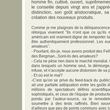
homme fin, cultivé, ouvert, suprêmement
le conseille depuis vingt ans et j'app
distinction, son goût aristocratique, 
création des nouveaux produits.
Comme je me plaignais de la déliquescence 
rétorqua vivement "Ils n'ont que ce qu'ils
américain est vraiment digne de remporter la 
être authentiquement professionnel. Les e
amateurs".
- Pourtant, dis-je, nous avons produit des Fell
des Bergman...Sont-ils des amateurs?
- Cela ne pèse rien dans le marché mondial. C
dans lesquels un homme seul, le démiurge, 
infuse, et n'accepte aucune distorsion de sa
- Et où est le mal?
-C'est qu'on se prive du feed-back du public.
ait une parfaite adéquation entre les goûts d
millions de spectateurs définis scientifiq
sophistiqués, et ceux de l'équipe de producti
pondu par l'auteur-source, va le remodel
soumettre à des tests raffinés. Bien souve
d'ailleurs que peu de points communs avec la v