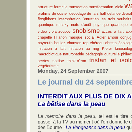
w
structure formelle
transaction
transformation
Viola
brahms
de coster
décodage de lars hall
delanoë
dvora
fitzgibbons
interprétation
l'entretien
les trois souhaits
quantique
minsky
nuits d'août
physique quantique
p
snobisme
vidéo
viola
zoubov
accès à l'art
app
chapelle
Hilarion
masque social
Adler
amour conjug
bayreuth
boulez
chanson rap
chéreau
christa
écologi
initiation à l'art
initiation au ring
Kiefer
kinésiolog
macrobiotique
naturopathie
pédagogie culturelle
philao
tristan et isol
sectes
sottise
think-o'tron
végétarisme
Monday, 24 September 2007
Le journal du 24 septembr
INTERDIT AUX PLUS DE DIX 
La bêtise dans la peau
La mémoire dans la peau
, tel est le titr
passer à la TV au moment où l'on donne le d
des Bourne :
La Vengeance dans la peau
qui