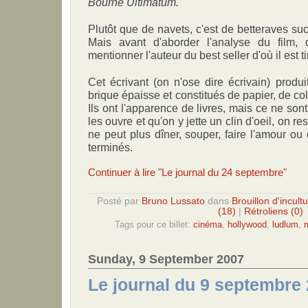
Bourne Ultimatum.
Plutôt que de navets, c'est de betteraves sucri
Mais avant d'aborder l'analyse du film, 
mentionner l'auteur du best seller d'où il est t
Cet écrivant (on n'ose dire écrivain) produ
brique épaisse et constitués de papier, de col
Ils ont l'apparence de livres, mais ce ne son
les ouvre et qu'on y jette un clin d'oeil, on res
ne peut plus dîner, souper, faire l'amour ou 
terminés.
Continuer à lire "Le journal du 24 septembre"
Posté par
Bruno Lussato
dans
Brouillon d'incult
(18)
|
Rétroliens (0)
Tags pour ce billet:
cinéma
,
hollywood
,
ludlum
,
Sunday, 9 September 2007
Le journal du 9 septembre