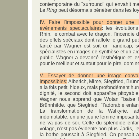
contemporaine du "surround" qui envahit ma
Le
Ring
peut désormais pénétrer dans les foy
IV. Faire l'impossible pour donner une
évènements spectaculaires
: les évolution
Rhin, le combat avec le dragon, l'incendie 
des effets spéciaux dont raffole le grand pu
lancé par Wagner est soit un handicap, so
spécialistes en images de synthèse et un a
public. Wagner a devancé l'esthétique et le
pour le meilleur et surtout pour le pire, domin
V. Essayer de donner une image conva
impossibles:
Alberich, Mime, Siegfried, Brünnh
à la fois petit, hideux, mais profondément hu
dignité, le second doit apparaître pitoyable
Wagner nous apprend que Wotan "baise le
Brünnhilde, que Siegfried, "l'adorable enf
La transformation de la Walkyrie, ad
indomptable, en une jeune femme imposante
ne va pas de soi. Celle du splendide enfan
volage, n'est pas évidente non plus. Jadis, l
la barbe poussait à Siegfried. On pensait a