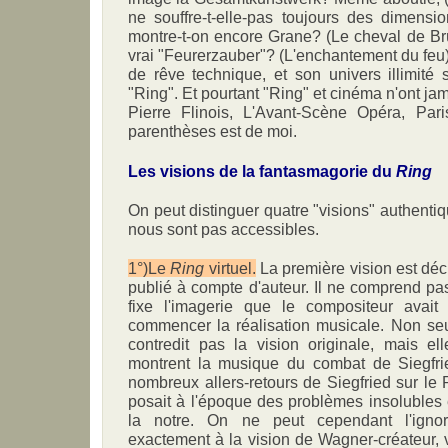
ne souffre-t-elle-pas toujours des dimensi
montre-t-on encore Grane? (Le cheval de Br
vrai "Feurerzauber"? (L'enchantement du feu
de rêve technique, et son univers illimité 
"Ring". Et pourtant "Ring" et cinéma n'ont ja
Pierre Flinois, L'Avant-Scène Opéra, Par
parenthèses est de moi.
Les visions de la fantasmagorie du
Ring
On peut distinguer quatre "visions" authent
nous sont pas accessibles.
1°)Le
Ring
virtuel.
La première vision est déc
publié à compte d'auteur. Il ne comprend pas
fixe l'imagerie que le compositeur ava
commencer la réalisation musicale. Non seu
contredit pas la vision originale, mais el
montrent la musique du combat de Siegfri
nombreux allers-retours de Siegfried sur le
posait à l'époque des problèmes insolubles 
la notre. On ne peut cependant l'ignor
exactement à la vision de Wagner-créateur, 