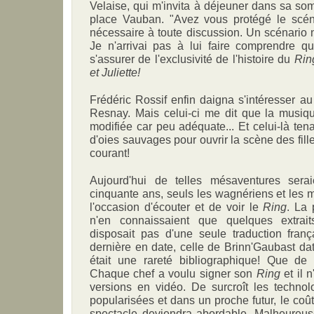
Velaise, qui m'invita à déjeuner dans sa s
place Vauban. "Avez vous protégé le scén
nécessaire à toute discussion. Un scénario n
Je n'arrivai pas à lui faire comprendre q
s'assurer de l'exclusivité de l'histoire du
Rin
et Juliette!
Frédéric Rossif enfin daigna s'intéresser a
Resnay. Mais celui-ci me dit que la musiq
modifiée car peu adéquate... Et celui-là te
d'oies sauvages pour ouvrir la scène des fill
courant!
Aujourd'hui de telles mésaventures serai
cinquante ans, seuls les wagnériens et les 
l'occasion d'écouter et de voir le
Ring
. La 
n'en connaissaient que quelques extrai
disposait pas d'une seule traduction franç
dernière en date, celle de Brinn'Gaubast da
était une rareté bibliographique! Que de 
Chaque chef a voulu signer son
Ring
et il 
versions en vidéo. De surcroît les technol
popularisées et dans un proche futur, le coût
spectacle deviendra abordable. Malheureu