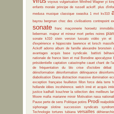
virus
voyous
vulgarisation
Winifred Wagner
yi kin
enfants
morale
principe de russell ackoff. plus d'info
medusa
musique classique
swasika
1 mvt kv310
bayrou
bergman
choc des civilisations
contrepoint
e
sonate
franc maçonnerie
horowitz
immobili
pia
lieberman.
majeur et mineur
mort
perles noires
sonate k310
stein
version lussato
vidéo
yin et
d'expérience
e
hippocrate
lawrence et lorsch
massifi
Ackoff
adorno
album de famille
alexandre bronstein
avantages acquis
base syndicale.
battisti
béhavi
nationale de france
bien et mal
Borodine apocalypse
présidentielle
captation
catastrophe
cauet
chant de l'a
de fréquentation du blo
crise d'octobre
débat 
déinsformation
déisnformation
délinquance
désinform
diabolisation
Diana
distraction massive
domination
eco
exception française
feuilleton
fillon
force dela terre 
hollande
idées
incohérence. welch
inné et acquis
int
justice
kadhafi
kouchner
la sélection des meilleurs
la
Moore
mafia
marianne
miroir
Motivation
nasa
nationa
Prodi
Pause
perte de sens
Politique
potins
realpoliti
siphonage
slotine
succession
syndicats
syndro
versailles
Technologie
tortures
tubiana
déhierarchi