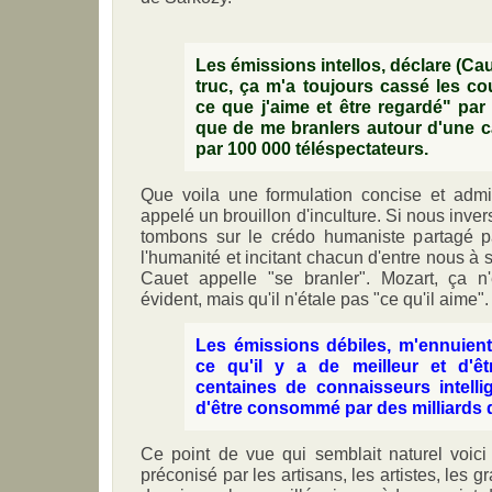
Les émissions intellos, déclare (Cau
truc, ça m'a toujours cassé les coui
ce que j'aime et être regardé" par
que de me branlers autour d'une c
par 100 000 téléspectateurs.
Que voila une formulation concise et admi
appelé un brouillon d'inculture. Si nous inve
tombons sur le crédo humaniste partagé pa
l'humanité et incitant chacun d'entre nous à 
Cauet appelle "se branler". Mozart, ça n'
évident, mais qu'il n'étale pas "ce qu'il aime".
Les émissions débiles, m'ennuient.
ce qu'il y a de meilleur et d'ê
centaines de connaisseurs intellig
d'être consommé par des milliards 
Ce point de vue qui semblait naturel voici
préconisé par les artisans, les artistes, les g