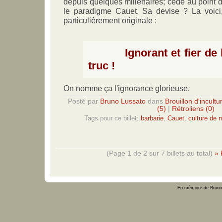
depuis quelques millénaires; cède au point 
le paradigme Cauet. Sa devise ? La voici,
particulièrement originale :
Ignorant et fier de l'ê
truc !
On nomme ça l'ignorance glorieuse.
Posté par
Bruno Lussato
dans
Brouillon d'incultu
(5)
|
Rétroliens (0)
Tags pour ce billet:
barbarie
,
Cauet
,
culture de
(Page 1 de 2 sur 7 billets au total)
» 
En mémoire de Bruno 