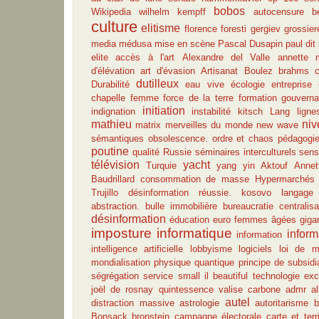
bobos
Wikipedia
wilhelm kempff
autocensure
b
culture
elitisme
florence foresti
gergiev
grossier
media
médusa
mise en scène
Pascal Dusapin
paul dit
elite
accès à l'art
Alexandre del Valle
annette 
d'élévation
art d'évasion
Artisanat
Boulez
brahms
c
dutilleux
Durabilité
eau vive
écologie
entreprise
chapelle
femme
force de la terre
formation
gouvern
initiation
indignation
instabilité
kitsch
Lang
lign
mathieu
niv
matrix
merveilles du monde
new wave
sémantiques
obsolescence.
ordre et chaos
pédagogi
poutine
qualité
Russie
séminaires interculturels
sen
télévision
yacht
Turquie
yang
yin
Aktouf
Anne
Baudrillard
consommation de masse
Hypermarchés
Trujillo
désinformation réussie.
kosovo
langage
abstraction.
bulle immobilière
bureaucratie
centralisa
désinformation
éducation
euro
femmes âgées
giga
imposture informatique
inform
information
intelligence artificielle
lobbyisme
logiciels
loi de m
mondialisation
physique quantique
principe de subsidia
ségrégation
service
small il beautiful
technologie
exc
joël de rosnay
quintessence
valise carbone
admr
a
autel
distraction massive
astrologie
autoritarisme
b
Bonsack
bronstein
campagne électorale
carte et terri