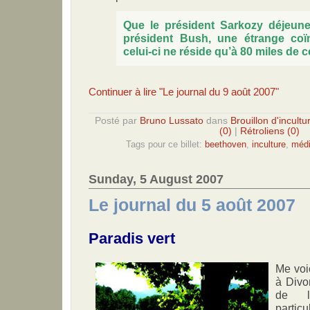
Que le président Sarkozy déjeune
président Bush, une étrange coï
celui-ci ne réside qu’à 80 miles de ce
Continuer à lire "Le journal du 9 août 2007"
Posté par
Bruno Lussato
dans
Brouillon d'incultu
(0)
|
Rétroliens (0)
Tags pour ce billet:
beethoven
,
inculture
,
méd
Sunday, 5 August 2007
Le journal du 5 août 2007
Paradis vert
Me voi
à Divo
de l’
partic