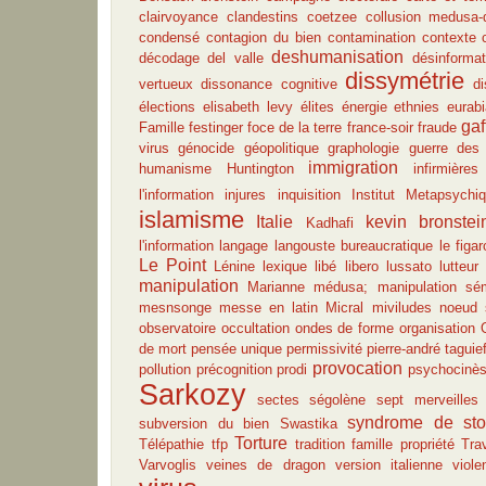
clairvoyance
clandestins
coetzee
collusion medusa-
condensé
contagion du bien
contamination
contexte
deshumanisation
décodage
del valle
désinforma
dissymétrie
vertueux
dissonance cognitive
di
élections
elisabeth levy
élites
énergie
ethnies
eurab
gaf
Famille
festinger
foce de la terre
france-soir
fraude
virus
génocide
géopolitique
graphologie
guerre des 
immigration
humanisme
Huntington
infirmières
l'information
injures
inquisition
Institut Metapsychiq
islamisme
Italie
kevin bronstei
Kadhafi
l'information
langage
langouste bureaucratique
le figar
Le Point
Lénine
lexique
libé
libero
lussato
lutteur
manipulation
Marianne
médusa; manipulation sé
mesnsonge
messe en latin
Micral
miviludes
noeud 
observatoire
occultation
ondes de forme
organisation
de mort
pensée unique
permissivité
pierre-andré taguief
provocation
pollution
précognition
prodi
psychocinè
Sarkozy
sectes
ségolène
sept merveille
syndrome de st
subversion du bien
Swastika
Torture
Télépathie
tfp
tradition famille propriété
Trav
Varvoglis
veines de dragon
version italienne
viole