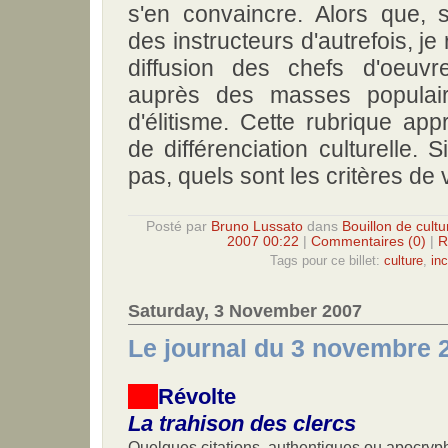
s'en convaincre. Alors que, s
des instructeurs d'autrefois, j
diffusion des chefs d'oeuvr
auprès des masses populair
d'élitisme. Cette rubrique appr
de différenciation culturelle. 
pas, quels sont les critères de 
Posté par
Bruno Lussato
dans
Bouillon de cultu
2007 00:22
|
Commentaires (0)
|
R
Tags pour ce billet:
culture
,
inc
Saturday, 3 November 2007
Le journal du 3 novembre 
Révolte
La trahison des clercs
Quelques citations, authentiques ou apocryp