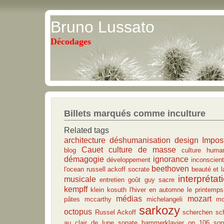
Bruno Lussato
Décodages
Billets marqués comme inculture
Related tags
architecture
déshumanisation
design
Impos
Cauet
culture de masse
blog
culture human
démagogie
ignorance
développement
inconscient
beethoven
l'ocean
russell ackoff
socrate
beauté et l
interprétat
musicale
entretien
goût
guy sacre
kempff
klein
kosuth
l'hiver en automne
le printemps
médias
mozart
pâtes
mccarthy
michelangeli
mo
sarkozy
octopus
Russel Ackoff
scherchen
sc
au clair de lune
sonate hammerklavier op 106
son