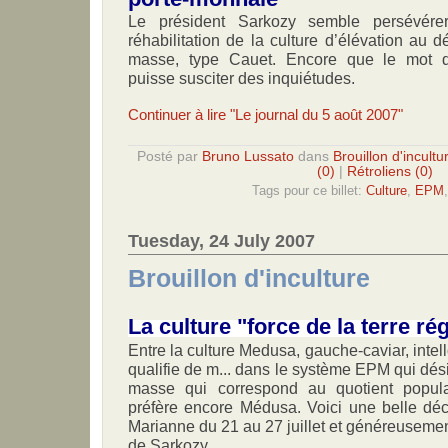
Le président Sarkozy semble persévér
réhabilitation de la culture d’élévation au d
masse, type Cauet. Encore que le mot di
puisse susciter des inquiétudes.
Continuer à lire "Le journal du 5 août 2007"
Posté par
Bruno Lussato
dans
Brouillon d'incultu
(0)
|
Rétroliens (0)
Tags pour ce billet:
Culture
,
EPM
Tuesday, 24 July 2007
Brouillon d'inculture
La culture "force de la terre ré
Entre la culture Medusa, gauche-caviar, inte
qualifie de m... dans le système EPM qui dési
masse qui correspond au quotient popula
préfère encore Médusa. Voici une belle déc
Marianne du 21 au 27 juillet et généreusemen
de Sarkozy.