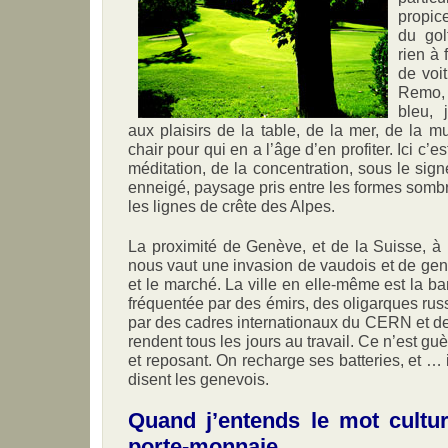
propic
du gol
rien à 
de voit
Remo, 
bleu, 
aux plaisirs de la table, de la mer, de la m
chair pour qui en a l’âge d’en profiter. Ici c’es
méditation, de la concentration, sous le sig
enneigé, paysage pris entre les formes sombr
les lignes de crête des Alpes.
La proximité de Genève, et de la Suisse, à 
nous vaut une invasion de vaudois et de gene
et le marché. La ville en elle-même est la b
fréquentée par des émirs, des oligarques russ
par des cadres internationaux du CERN et des
rendent tous les jours au travail. Ce n’est guè
et reposant. On recharge ses batteries, et …
disent les genevois.
Quand j’entends le mot cultu
porte-monnaie