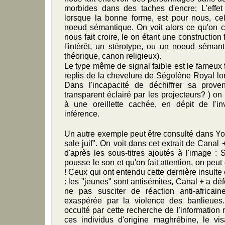
morbides dans des taches d'encre; L'effet 
lorsque la bonne forme, est pour nous, ce
noeud sémantique. On voit alors ce qu'on cro
nous fait croire, le on étant une construction
l'intérêt, un stérotype, ou un noeud séman
théorique, canon religieux).
Le type même
de signal faible est le fameux 
replis de la chevelure de Ségolène Royal lor
Dans l'incapacité de déchiffrer sa prove
transparent éclairé par les projecteurs? ) on
à une oreillette cachée, en dépit de l'i
inférence.
Un autre exemple peut être consulté dans Yo
sale juif". On voit dans cet extrait de Canal 
d'après les sous-titres ajoutés à l'image : 
pousse le son et qu'on fait attention, on peut
! Ceux qui ont entendu cette dernière insulte 
: les "jeunes" sont antisémites, Canal + a d
ne pas susciter de réaction anti-africai
exaspérée par la violence des banlieues.
occulté par cette recherche de l'information
ces individus d'origine maghrébine, le vi