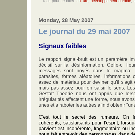
Tags pour ce billet:
culture
,
développement durable
,
Monday, 28 May 2007
Le journal du 29 mai 2007
Signaux faibles
Le rapport signal-bruit est un paramètre i
décisif sur la désinformation. Celle-ci fleu
messages sont noyés dans le magma: b
parasites, formes aléatoires, informations c
assez de matériau pour deviner qu'il s'agit 
mais pas assez pour en saisir le sens. Les
Gestalt Theorie nous ont appris que lor
irrégularités affectent une forme, nous avon
unes et à raboter les autres afin d'obtenir "u
C'est tout le secret des rumeurs. On 
cohérents, satisfaisants pour l'esprit, lorsq
parvient est incohérente, fragmentaire ou ind
nous fait entrevoir des personnages dans d