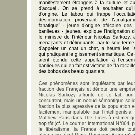
manifestement étrangers à la culture et 
d'accueil. On se prend à souhaiter qu'il
d'origine. Le tabou qui frappe l'occulta
désinformation provenant de l'amalga
fanatique" - jeune d'origine africaine des
banlieues - jeunes, explique l'indignation de
le ministre de l'intérieur Nicolas Sarkozy,
menaçants et délinquants, par le seul terme a
d'appeler un chat un chat, a heurté les "s
qui pratiquent le glissement sémantique. Ce 
aient étendu cette appellation à l'ense
banlieues qui en fait est victime de "la racaill
des bobos des beaux quartiers.
Ces phénomènes sont inquiétants par leur
fraction des Français et dénote une empri
Nicolas Sarkozy affronte de ce fait, non
concurrent, mais un noeud sémantique soli
fraction la plus agressive de la population
facilement manipulable par l'intelligentsia
Matthew Paris dans The Times à estimer que
trop tôt.(cf. Le courrier International N°864,
le libéralisme, la France doit perdre tou
alternative, écrit Paris. Raymond Barre m'av