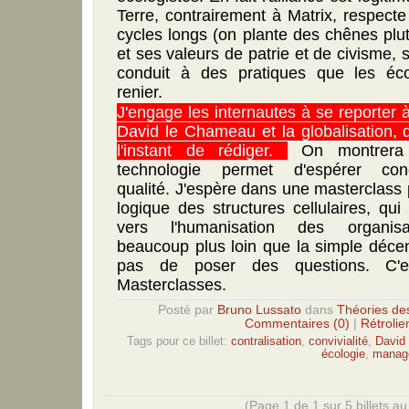
Terre, contrairement à Matrix, respect
cycles longs (on plante des chênes plu
et ses valeurs de patrie et de civisme, 
conduit à des pratiques que les éco
renier.
J'engage les internautes à se reporter 
David le Chameau et la globalisation, q
l'instant de rédiger.
On montrera 
technologie permet d'espérer conc
qualité. J'espère dans une masterclass 
logique des structures cellulaires, qu
vers l'humanisation des organi
beaucoup plus loin que la simple décen
pas de poser des questions. C'
Masterclasses.
Posté par
Bruno Lussato
dans
Théories de
Commentaires (0)
|
Rétrolie
Tags pour ce billet:
contralisation
,
convivialité
,
David
écologie
,
manag
(Page 1 de 1 sur 5 billets au 