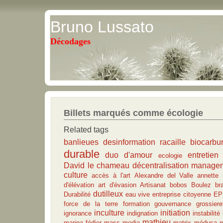
Bruno Lussato
Décodages
Billets marqués comme écologie
Related tags
banlieues
desinformation
racaille
biocarbu
durable
duo d'amour
entretien
ecologie
David le chameau
décentralisation
manage
culture
accès à l'art
Alexandre del Valle
annette
d'élévation
art d'évasion
Artisanat
bobos
Boulez
br
dutilleux
Durabilité
eau vive
entreprise citoyenne
E
force de la terre
formation
gouvernance
grossiere
inculture
initiation
ignorance
indignation
instabilité
mathieu
marina fédier
mass media
matrix
médusa
m