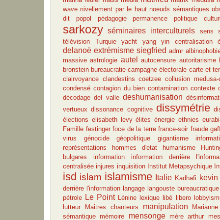
wave
nivellement par le haut
noeuds sémantiques
ob
dit popol
pédagogie
permanence
politique cultur
sarkozy
séminaires interculturels
sens
télévision
Turquie
yacht
yang
yin
centralisation
delanoë
extrémisme
siegfried
admr
albinophobi
autel
massive
astrologie
autocensure
autoritarisme
bronstein
bureaucratie
campagne électorale
carte et ter
clairvoyance
clandestins
coetzee
collusion medusa-d
condensé
contagion du bien
contamination
contexte
deshumanisation
décodage
del valle
désinformat
dissymétrie
vertueux
dissonance cognitive
di
élections
elisabeth levy
élites
énergie
ethnies
eurabi
Famille
festinger
foce de la terre
france-soir
fraude
gaf
virus
génocide
géopolitique
gigantisme informat
représentations
hommes d'etat
humanisme
Huntin
bulgares
information
information derrière l'informa
centralisée
injures
inquisition
Institut Metapsychique In
isd
islamisme
islam
Italie
kevin
Kadhafi
derrière l'information
langage
langouste bureaucratique
Le Point
pétrole
Lénine
lexique
libé
libero
lobbyism
manipulation
lutteur
Maitres chanteurs
Marianne
mensonge
sémantique
mémoire
mère arthur
mes