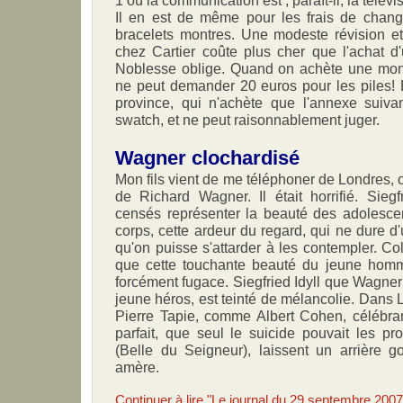
Il en est de même pour les frais de chan
bracelets montres. Une modeste révision e
chez Cartier coûte plus cher que l'achat d
Noblesse oblige. Quand on achète une mon
ne peut demander 20 euros pour les piles!
province, qui n'achète que l'annexe suiva
swatch, et ne peut raisonnablement juger.
Wagner clochardisé
Mon fils vient de me téléphoner de Londres, où
de Richard Wagner. Il était horrifié. Sieg
censés représenter la beauté des adolescen
corps, cette ardeur du regard, qui ne dure d
qu'on puisse s'attarder à les contempler. Col
que cette touchante beauté du jeune homme
forcément fugace. Siegfried Idyll que Wagner 
jeune héros, est teinté de mélancolie. Dans 
Pierre Tapie, comme Albert Cohen, célébran
parfait, que seul le suicide pouvait les p
(Belle du Seigneur), laissent un arrière g
amère.
Continuer à lire "Le journal du 29 septembre 2007