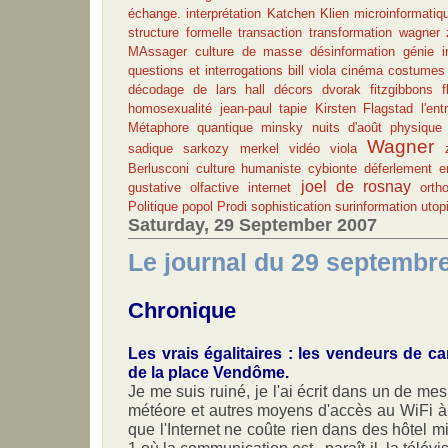
échange.
interprétation
Katchen
Klien
microinformatiq
structure formelle
transaction
transformation
wagner
MAssager
culture de masse
désinformation
génie
i
questions et interrogations
bill viola
cinéma
costumes
décodage de lars hall
décors
dvorak
fitzgibbons
f
homosexualité
jean-paul tapie
Kirsten Flagstad
l'ent
Métaphore quantique
minsky
nuits d'août
physique
Wagner
sadique
sarkozy merkel
vidéo
viola
Berlusconi
culture humaniste
cybionte
déferlement
e
joel de rosnay
gustative olfactive
internet
orth
Politique
popol
Prodi
sophistication
surinformation
utop
Saturday, 29 September 2007
Le journal du 29 septembr
Chronique
Les vrais égalitaires : les vendeurs de car
de la place Vendôme.
Je me suis ruiné, je l'ai écrit dans un de me
météore et autres moyens d'accès au WiFi à
que l'Internet ne coûte rien dans des hôtel 
1 où la communication est , paraît-il, la télévi