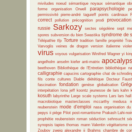
miviludes
noeud sémantique
noyaux sémantique
ob
parapsychologie
forme
organisation
Orwell
p
permissivité
pierre-andré taguieff
points cardinaux
correct
provocation
pollution
précognition
prodi
Sarkozy
russie
sectes
ségolène
sept me
syndrome de 
spores
subversion du bien
Swastika
Torture
Télépathie
tfp
tradition famille propriété
Trav
Varvoglis
veines de dragon
version italienne
viole
virus
voyous
vulgarisation
Winifred Wagner
yi kin
apocalyp
angelholm
anselm kiefer
anti-matrix
beethoven
Bibliothèque de l'Entretien
bibliothèque n
calligraphie
capucins
cartographie
chat de schrodin
fils
conte
cultures
Diable
diététique
Docteur Faus
fondation
Grég
fascination
genèse
globalisation
interpétation
Iona
jeff koontz
jeunesse de lars
kahn
kosuth
labyrinthe
Large scale systems
Lars
lars hall
macrobiotique
masterclasses
mccarthy
medusa
m
mode d'emploi
reubenstein
nasa
organisation du 
pepys ii
piège
Pilot
post-romantisme
Prakash Lahi-noi
prophétie
reubenstein
roman
séduction
sehnsucht
sé
synopsis
tapies
thomas mann
Valentin
végétarisme
v
Zoubov
zweig
alexandre ii
Brahms
chambre de con