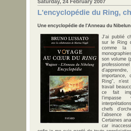
Saturday, 24 February 2007
L'encyclopédie du Ring, c
Une encyclopédie de l'Anneau du Nibelu
J’ai publié 
sur le Ring 
comme la p
monographies
son volume (
professionne
d'apprendre
importance, 
Ring", n'es
travail beauc
ce fait im
l'impasse 
interprétatio
chefs d'orch
l'absence d
Certaines ana
car inaccess
enfin je me suis gardé de toute appréciati