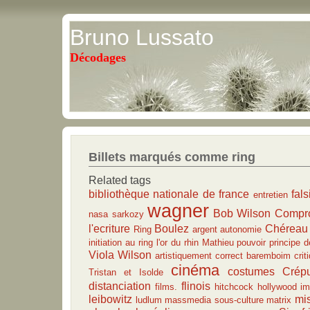
Bruno Lussato
Décodages
Billets marqués comme ring
Related tags
bibliothèque nationale de france
fals
entretien
wagner
Bob Wilson
Compr
nasa
sarkozy
l'ecriture
Boulez
Chéreau
Ring
argent
autonomie
initiation au ring
l'or du rhin
Mathieu
pouvoir
principe d
Viola
Wilson
artistiquement correct
baremboim
crit
cinéma
costumes
Crép
Tristan et Isolde
distanciation
flinois
films.
hitchcock
hollywood
im
leibowitz
mi
ludlum
massmedia sous-culture
matrix