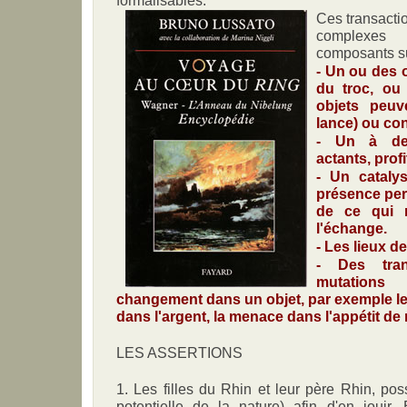
Ces transacti
complexe
composants su
- Un ou des 
du troc, ou 
objets peuve
lance) ou con
- Un à de
actants, prof
- Un cataly
présence per
de ce qui n
l'échange.
- Les lieux d
- Des tran
mutation
changement dans un objet, par exemple le
dans l'argent, la menace dans l'appétit de
LES ASSERTIONS
1. Les filles du Rhin et leur père Rhin, pos
potentielle de la nature) afin d'en jouir.