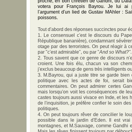
proche, en bon chrétien de Gandhi, du Dala
votera pour François Bayrou. Je lui ai 
l'argument d'un lied de Gustav MAhler : Sa
poissons.
Tout d'abord des réponses succinctes pour écla
1. Le consensuel c'est le discours du Pape
République bananière), condamnant sévèreme
otage par des terroristes. On peut réagir à 
par "c'est admirable", ou par "
And so What?".
2. Tous savent que ce genre de discours n'
croient. Une fois élu, chacun va son chemi
j'exclus beaucoup de gens très intelligents ou 
3. M.Bayrou, qui a juste titre se garde bien
politique avec les actes de foi, serait b
commentaires. On peut admirer certes Gan
mais lorsqu'on voit les conséquences de le
castes toujours aussi vivace en Inde, et les 
de l'inquisition, je préfère confier le soin de
politiques.
4. On peut toujours rêver de concilier le lou
possible dans le jardin d'Eden. Il est vra
montagnes, et M.Sauvage, comme Gandhi et 
Mais les rêves finissent toujours par débou