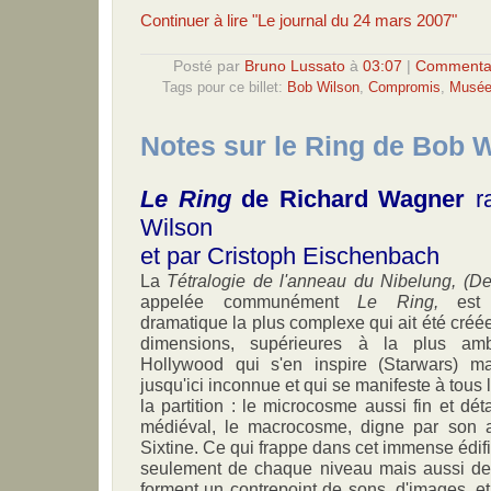
Continuer à lire "Le journal du 24 mars 2007"
Posté par
Bruno Lussato
à
03:07
|
Commentai
Tags pour ce billet:
Bob Wilson
,
Compromis
,
Musée 
Notes sur le Ring de Bob 
Le Ring
de Richard Wagner
r
Wilson
et par Cristoph Eischenbach
La
Tétralogie de l'anneau du Nibelung, (D
appelée communément
Le Ring,
est c
dramatique la plus complexe qui ait été créé
dimensions, supérieures à la plus amb
Hollywood qui s'en inspire (Starwars) m
jusqu'ici inconnue et qui se manifeste à tous 
la partition : le microcosme aussi fin et déta
médiéval, le macrocosme, digne par son 
Sixtine. Ce qui frappe dans cet immense édif
seulement de chaque niveau mais aussi de
forment un contrepoint de sons, d'images, e