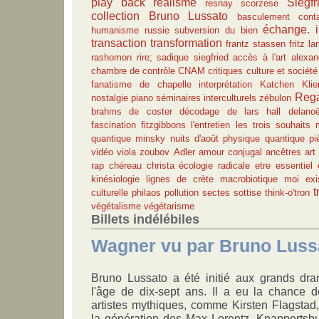
play back
réalisme
Siegfr
resnay
scorzese
collection Bruno Lussato
basculement
cont
échange.
humanisme
russie
subversion du bien
transaction
transformation
frantz stassen
fritz la
rashomon
rire; sadique
siegfried
accès à l'art
alexan
chambre de contrôle
CNAM
critiques
culture et société
fanatisme de chapelle
interprétation
Katchen
Klie
Rega
nostalgie
piano
séminaires interculturels
zébulon
brahms
de coster
décodage de lars hall
delano
fascination
fitzgibbons
l'entretien
les trois souhaits
quantique
minsky
nuits d'août
physique quantique
pi
vidéo
viola
zoubov
Adler
amour conjugal
ancêtres
art
rap
chéreau
christa
écologie radicale
etre essentiel
kinésiologie
lignes de crète
macrobiotique
moi exis
t
culturelle
philaos
pollution
sectes
sottise
think-o'tron
végétalisme
végétarisme
Billets indélébiles
Wagner vu par Bruno Luss
Bruno Lussato a été initié aux grands dr
l'âge de dix-sept ans. Il a eu la chance d
artistes mythiques, comme Kirsten Flagstad
la génération des Max Lorentz, Knappertsbu