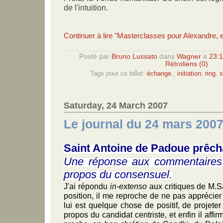
de l'intuition.
Continuer à lire "Masterclasses pour Alexandre, e
Posté par
Bruno Lussato
dans
Wagner
à
23:1
Rétroliens (0)
Tags pour ce billet:
échange.
,
initiation
,
ring
,
s
Saturday, 24 March 2007
Le journal du 24 mars 200
Saint Antoine de Padoue prêch
Une réponse aux commentaire
propos du consensuel.
J'ai répondu
in-extenso
aux critiques de M.
position, il me reproche de ne pas apprécier
lui est quelque chose de positif, de projete
propos du candidat centriste, et enfin il affi