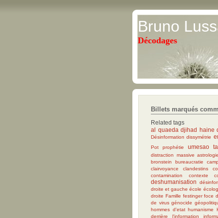
Bruno Luss
Décodages
Billets marqués comm
Related tags
al quaeda
djihad
haine 
e
Désinformation
dissymétrie
umesao ta
Pot
prophétie
distraction massive
astrologi
bronstein
bureaucratie
camp
clairvoyance
clandestins
c
contamination
contexte
c
deshumanisation
désinfo
droite et gauche
école
écolog
droite
Famille
festinger
foce d
de virus
génocide
géopolitiq
hommes d'etat
humanisme
derrière l'information
inform