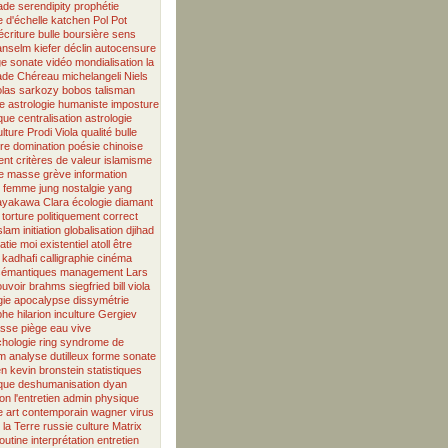
ade
serendipity
prophétie
 d'échelle
katchen
Pol Pot
écriture
bulle boursière
sens
anselm kiefer
déclin
autocensure
ge
sonate
vidéo
mondialisation
la
jade
Chéreau
michelangeli
Niels
olas sarkozy
bobos
talisman
e
astrologie humaniste
imposture
ique
centralisation
astrologie
lture
Prodi
Viola
qualité
bulle
ère
domination
poésie chinoise
ent
critères de valeur
islamisme
de masse
grève
information
femme
jung
nostalgie
yang
ayakawa
Clara
écologie
diamant
torture
politiquement correct
slam
initiation
globalisation
djihad
atie
moi existentiel
atoll
être
kadhafi
calligraphie
cinéma
sémantiques
management
Lars
ouvoir
brahms
siegfried
bill viola
gie
apocalypse
dissymétrie
phe
hilarion
inculture
Gergiev
asse
piège
eau vive
hologie
ring
syndrome de
lm
analyse
dutilleux
forme sonate
en
kevin bronstein
statistiques
ique
deshumanisation
dyan
on
l'entretien
admin
physique
e
art contemporain
wagner
virus
 la Terre
russie
culture
Matrix
outine
interprétation
entretien