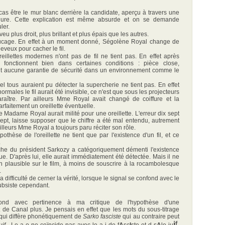
as être le mur blanc derrière la candidate, aperçu à travers une
lure. Cette explication est même absurde et on se demande
ler.
eu plus droit, plus brillant et plus épais que les autres.
rucage. En effet à un moment donné, Ségolène Royal change de
eveux pour cacher le fil.
eillettes modernes n'ont pas de fil ne tient pas. En effet après
s fonctionnent bien dans certaines conditions : pièce close,
rent aucune garantie de sécurité dans un environnement comme le
l tous auraient pu détecter la supercherie ne tient pas. En effet
rmales le fil aurait été invisible, ce n'est que sous les projecteurs
raître. Par ailleurs Mme Royal avait changé de coiffure et la
rfaitement un oreillette éventuelle.
e Madame Royal aurait milité pour une oreillette. L'erreur dix sept
sept, laisse supposer que le chiffre a été mal entendu, autrement
illeurs Mme Royal a toujours paru réciter son rôle.
ypothèse de l'oreillette ne tient que par l'existence d'un fil, et ce
.
he du président Sarkozy a catégoriquement démenti l'existence
. D'après lui, elle aurait immédiatement été détectée. Mais il ne
 plausible sur le film, à moins de souscrire à la rocambolesque
.
a difficulté de cerner la vérité, lorsque le signal se confond avec le
ubsiste cependant.
pond avec pertinence à ma critique de l'hypothèse d'une
t de Canal plus. Je pensais en effet que les mots du sous-titrage
 qui diffère phonétiquement de
Sarko fasciste
qui au contraire peut
i
f.
uif
. Le a-o ne coïncide pas avec le a-i de f
A
sc
I
ste et d s
A
le ju