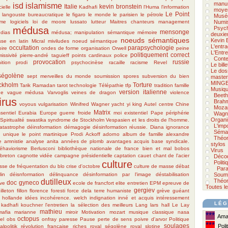
manus
isd
islamisme
Italie
kevin bronstein
cielle
Kadhafi
l'Huma
l'information
moyen
Le Point
langouste bureaucratique
le figaro
le monde
le parisien
le pétrole
Musée
sme
logiciels
loi de moore
lussato
lutteur
Maitres chanteurs
management
Numi
médusa
Psych
mensonge
dias
médusa; manipulation sémantique
mémoire
deuxie
noeuds sémantiques
Kevin 
se en latin
Micral
miviludes
noeud sémantique
L'entra
occultation
parapsychologie
oire
ondes de forme
organisation
Orwell
peine
L'Entre
politiquement correct
issivité
pierre-andré taguieff
points cardinaux
police
Conte
provocation
russie
ition
prodi
psychocinèse
racaille
racisme
Revel
Le bill
Le doss
ségolène
sept merveilles du monde
soumission
spores
subversion du bien
master
MINGE
ckholm
Torture
Tarik Ramadan
tarot
technologie
Télépathie
tfp
tradition famille
Musiqu
version italienne
ue
vague médusa
Varvoglis
veines de dragon
violence
Beet
irus
Brah
voyous
vulgarisation
Winifred Wagner
yacht
yi king
Autel
centre
Chine
Moza
Matrix
sentiel
Eurabia
Europe
guerre froide
moi existentiel
Pape
périphérie
Wagn
Organi
Spiritualité
swastika
syndrome de Stockholm
Vespasien et les droits de l'homme.
L'imp
atastrophe
déinsformation
démagogie
désinformation réussie.
Diana
ignorance
Séma
e unique
le point
martinique
Prodi
Ackoff
adorno
album de famille
alexandre
Théor
e
amnistie
analyse
anita
années de plomb
avantages acquis
base syndicale.
stylos
éhaviorisme
Berlusconi
bibliothèque nationale de france
bien et mal
bobos
Virus
breton
cagnotte vidée
campagne présidentielle
captation
cauet
chant de l'acier
Déco
culture
Polit
sse de fréquentation du blo
crise d'octobre
culture de masse
débat
Para
lin
déisnformation
délinquance
désinformation par l'image
déstabilisation
Soumi
dutilleux
Théor
doc gyneco
ive
ecole de francfort
elite
entretien
EPM
epreuve de
Toutes l
gergiev
illeton
fillon
florence foresti
force dela terre humaniste
grève
guéant
hollande
idées
incohérence. welch
indignation
inné et acquis
intéressement
LÉG
kadhafi
kouchner
l'entretien
la sélection des meilleurs
Lang
lars hall
Le Lay
mathieu
mafia
marianne
miroir
Motivation
mozart
musique classique
nasa
***
Amat
octopus
el obs
onfray
paresse
Pause
perte de sens
poivre d'arvor
Politique
***
soulages
Polit
alpolitik
révolution française
riches
royal
ségolène royal
slotine