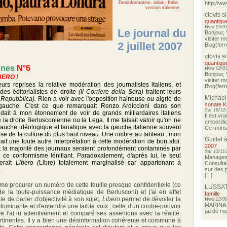
Desinformation
,
islam
,
Italie
,
http://ww
version italienne
clovis s
quantique
Wed 09/03
Le journal du
Bonjour, 
visiter m
2 juillet 2007
Blog(ferm
clovis s
quantique
ennes
N°6
Wed 02/03
Bonjour, 
IBERO !
visiter m
eurs reprises la relative modération des journalistes italiens, et
Blog(ferm
des éditorialistes de droite
(Il Corriere della Sera)
traitent leurs
Michael
 Repubblica).
Rien à voir avec l'opposition haineuse ou aigrie de
sonate K
gauche. C'est ce que remarquait Renzo Ardiccioni dans son
Sat 18/12/
dait à mon étonnement de voir de grands milliardaires italiens
Il est vra
 la droite Berlusconienne ou la Lega. Il me faisait valoir qu'on ne
emberlif
auche idéologique et fanatique avec la gauche italienne souvent
Ce monsie
use de la culture du plus haut niveau. Une ombre au tableau : mon
Guillet
à
it une toute autre interprétation à cette modération de bon aloi.
2007
 et la majorité des journaux seraient profondément contaminés par
Sat 13/11/
ce conformisme lénifiant. Paradoxalement, d'après lui, le seul
Manageme
serait
Libero (
Libre) totalement marginalisé car appartenant à
Consultan
.
sur des p
[...]
à me procurer un numéro de cette feuille presque confidentielle (ce
LUSSAT
e la toute-puissance médiatique de Berlusconi) et j'ai en effet
famille
cile de parler d'objectivité à son sujet,
Libero
permet de dévoiler la
Wed 22/09
MARINA o
 dominante et d'entendre une faible voix : celle d'un contre-pouvoir
ou de me 
Je l'ai lu attentivement et comparé ses assertions avec la réalité.
ertinentes. Il y a bien une désinformation cohérente et commune à