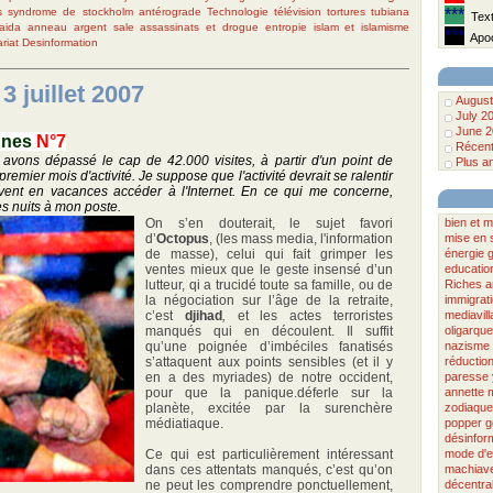
s
syndrome de stockholm antérograde
Technologie
télévision
tortures
tubiana
***
Text
aida
anneau
argent sale
assassinats et drogue
entropie
islam et islamisme
***
Apoc
riat
Desinformation
3 juillet 2007
August
July 2
June 2
ennes
N°7
Récent
 avons dépassé le cap de 42.000 visites, à partir d'un point de
Plus a
premier mois d'activité. Je suppose que l'activité devrait se ralentir
vent en vacances accéder à l'Internet. En ce qui me concerne,
les nuits à mon poste.
On s’en douterait, le sujet favori
bien et m
d’
Octopus
, (les mass media, l'information
mise en 
de masse), celui qui fait grimper les
énergie
ventes mieux que le geste insensé d’un
educatio
lutteur, qi a trucidé toute sa famille, ou de
Riches
a
la négociation sur l’âge de la retraite,
immigrat
c’est
djihad
,
et les actes terroristes
mediavill
manqués qui en découlent. Il suffit
oligarqu
qu’une poignée d’imbéciles fanatisés
nazisme
s’attaquent aux points sensibles (et il y
réductio
en a des myriades) de notre occident,
paresse
pour que la panique.déferle sur la
annette 
planète, excitée par la surenchère
zodiaque
médiatiaque.
popper
g
désinfor
Ce qui est particulièrement intéressant
mode d'e
dans ces attentats manqués, c’est qu’on
machiave
ne peut les comprendre ponctuellement,
décentral