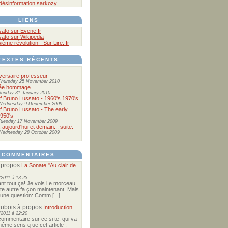
désinformation
sarkozy
LIENS
sato sur Evene.fr
sato sur Wikipedia
sième révolution - Sur Lire: fr
TEXTES RÉCENTS
versaire professeur
Thursday 25 November 2010
ée hommage...
Sunday 31 January 2010
of Bruno Lussato - 1960's 1970's
Wednesday 9 December 2009
of Bruno Lussato - The early
1950's
Tuesday 17 November 2009
. aujourd'hui et demain... suite.
Wednesday 28 October 2009
COMMENTAIRES
 propos
La Sonate "Au clair de
/2011 à 13:23
nt tout ça! Je vois l e morceau
te autre fa çon maintenant. Mais
te une question: Comm [...]
Dubois
à propos
Introduction
/2011 à 22:20
commentaire sur ce si te, qui va
ême sens q ue cet article :