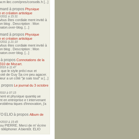
w.m ilec.com/pres/conseils.h [...]
imard
à propos
Physique
 et création artistique
/2011 à 15:31
Vous êtes cordiale ment invité à
on blog . Description : Mon
aton.over-blog. [...]
imard
à propos
Physique
 et création artistique
/2011 à 21:10
Vous êtes cordiale ment invité à
on blog . Description : Mon
aton.over-blog. [...]
à propos
Connotations de la
310 de Mozart.
2010 à 11:47
i que le style préci eux et
icoté de Guy Sa cre peu agacer.
ur a un côté "je sais tout" a [...]
 propos
Le journal du 3 octobre
2010 à 07:15
nt et physique quantiq ue
t en entreprise e t intervenant
robléma tiques d'innovation, j'a
O ELIO
à propos
Album de
/2010 à 15:45
u PIERRE. Merci de m' écrire
téléphoner. A bientôt. ELIO