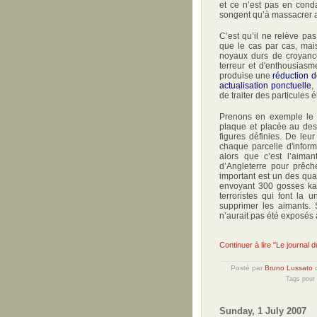
et ce n’est pas en cond
songent qu’à massacrer a
C’est qu’il ne relève pas
que le cas par cas, ma
noyaux durs de croyanc
terreur et d'enthousiasme
produise une
réduction d
actualisation ponctuelle
,
de traiter des particules
Prenons en exemple l
plaque et placée au dess
figures définies. De leu
chaque parcelle d'inform
alors que c’est l’aima
d’Angleterre pour prêche
important est un des quatr
envoyant 300 gosses kam
terroristes qui font la
supprimer les aimants. 
n’aurait pas été exposés
Continuer à lire "Le journal du
Posté par
Bruno Lussato
Tags pour 
Sunday, 1 July 2007