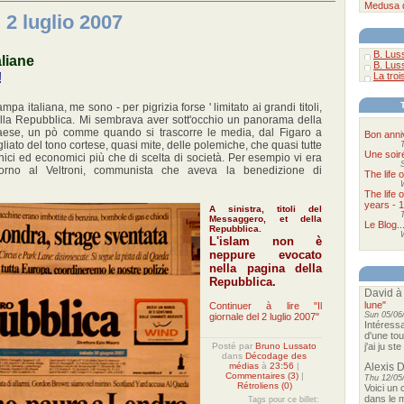
Medusa
l 2 luglio 2007
B. Lus
aliane
B. Lus
!
La troi
pa italiana, me sono - per pigrizia forse ' limitato ai grandi titoli,
alla Repubblica. Mi sembrava aver sott'occhio un panorama della
l paese, un pò comme quando si trascorre le media, dal Figaro a
Bon anni
liato del tono cortese, quasi mite, delle polemiche, che quasi tutte
Une soir
nici ed economici più che di scelta di società. Per esempio vi era
orno al Veltroni, communista che aveva la benedizione di
The life 
The life 
years - 
A sinistra, titoli del
Messaggero, et della
Le Blog..
Repubblica.
L'islam non è
neppure evocato
nella pagina della
Repubblica.
David
à
lune"
Continuer à lire "Il
Sun 05/06
giornale del 2 luglio 2007"
Intéressa
d'une tou
Posté par
Bruno Lussato
j'ai ju s
dans
Décodage des
médias
à
23:56
|
Alexis 
Commentaires (3)
|
Thu 12/05
Rétroliens (0)
Voici un 
dans le m
Tags pour ce billet: