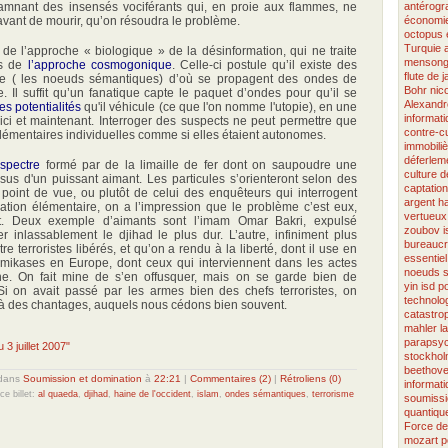
amnant des insensés vociférants qui, en proie aux flammes, ne
antérogr
vant de mourir, qu’on résoudra le problème.
économie
octopus
Turquie
 de l’approche « biologique » de la désinformation, qui ne traite
menson
is de
l’approche cosmogonique
. Celle-ci postule qu’il existe des
flute de 
e ( les noeuds sémantiques) d’où se propagent des ondes de
Bohr
nic
. Il suffit qu’un fanatique capte le paquet d’ondes pour qu’il se
Alexandr
es potentialités
qu'il véhicule (ce que l'on nomme l'utopie), en une
informat
 ici et maintenant. Interroger des suspects ne peut permettre que
contre-cu
 élémentaires individuelles comme si elles étaient autonomes.
immobili
déferlem
e
spectre
formé par de la limaille de fer dont on saupoudre une
culture 
us d'un puissant aimant. Les particules s’orienteront selon des
captation
r point de vue, ou plutôt de celui des enquêteurs qui interrogent
argent
h
ation élémentaire, on a l’impression que le problème c’est eux,
vertueux
nt. Deux exemple d’aimants sont l’imam Omar Bakri, expulsé
zoubov
i
r inlassablement le djihad le plus dur. L’autre, infiniment plus
bureaucr
e terroristes libérés, et qu’on a rendu à la liberté, dont il use en
essentiel
ikases en Europe, dont ceux qui interviennent dans les actes
noeuds 
 une. On fait mine de s’en offusquer, mais on se garde bien de
yin
isd
p
Si on avait passé par les armes bien des chefs terroristes, on
technolo
 à des chantages, auquels nous cédons bien souvent.
catastro
mahler
l
parapsyc
 3 juillet 2007"
stockho
beethov
dans
Soumission et domination
à
22:21
|
Commentaires (2)
|
Rétroliens (0)
informat
ce billet:
al quaeda
,
djihad
,
haine de l'occident
,
islam
,
ondes sémantiques
,
terrorisme
soumissi
quantiqu
Force de
mozart
p