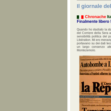
Il giornale de
Chronache
It
Finalmente libero 
Quando ho studiato la stam
del Corriere della Sera 
sensibilità politica de
Libération. Mi ero meravig
portavano su dei dati tec
un largo consenzo att
Montezemolo.