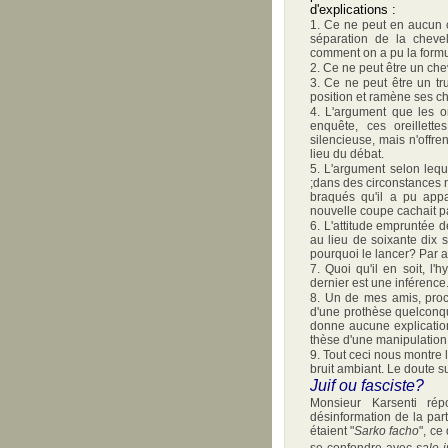
d'explications :
1. Ce ne peut en aucun c
séparation de la cheve
comment on a pu la formu
2. Ce ne peut être un chev
3. Ce ne peut être un t
position et ramène ses ch
4. L'argument que les or
enquête, ces oreillette
silencieuse, mais n'off
lieu du débat.
5. L'argument selon leque
;dans des circonstances no
braqués qu'il a pu appa
nouvelle coupe cachait pa
6. L'attitude empruntée d
au lieu de soixante dix 
pourquoi le lancer? Par a
7. Quoi qu'il en soit, l'h
dernier est une inférence
8. Un de mes amis, proc
d'une prothèse quelconque
donne aucune explication
thèse d'une manipulation
9. Tout ceci nous montre l
bruit ambiant. Le doute s
Juif ou fasciste?
Monsieur Karsenti ré
désinformation de la par
étaient "
Sarko facho
", ce
se confondre avec
sale j