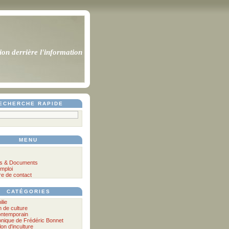
ion derrière l'information
ECHERCHE RAPIDE
MENU
s & Documents
mploi
re de contact
CATÉGORIES
ilie
n de culture
ontemporain
nique de Frédéric Bonnet
lon d'inculture