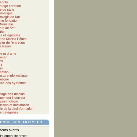
crits
 age chretien
 du stylo
smatique
ologie de l'art
me fondation
Bronstein
cte de S***
tien
s et légendes
et de Marina Fédier
ier de l'entretien
classes
I
e et drame
hoven
ms
rt
er
sation
osture informatique
ntique
ies des systèmes
dage des médias
iquement incorrect
psychologie
ssion et domination
ie de la desinformation
es catégories
ENDE DES ARTICLES
eurs avertis
iquement incorrect