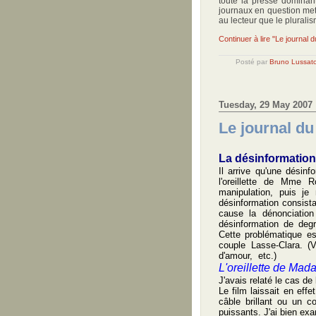
toute la presse dominan
journaux en question met
au lecteur que le plurali
Continuer à lire "Le journal du
Posté par
Bruno Lussat
Tuesday, 29 May 2007
Le journal du
La désinformation 
Il arrive qu'une désin
l'oreillette de Mme R
manipulation, puis je
désinformation consista
cause la dénonciation
désinformation de degré
Cette problématique 
couple Lasse-Clara. (
d'amour, etc.)
L'oreillette de Ma
J'avais relaté le cas de 
Le film laissait en effe
câble brillant ou un c
puissants. J'ai bien exa