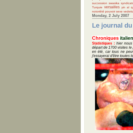
succession
swasika
syndicat
versailles
Turquie
yin
al q
notoriété
pouvoir
sexe
vedetta
Monday, 2 July 2007
Le journal du 
Chroniques
itali
Statistiques :
hier nous
départ de 1700 visites le 
en été, car tous ne peu
j'essayerai d'être toutes 