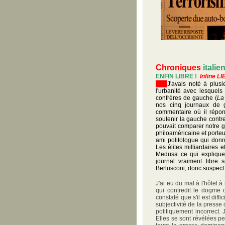
Chroniques
itali
ENFIN LIBRE !
Infine L
J'avais noté à plusi
l'urbanité avec lesquels 
confrères de gauche (
La
nos cinq journaux de 
commentaire où il répon
soutenir la gauche contre
pouvait comparer notre g
philoaméricaine et porte
ami politologue qui donna
Les élites milliardaires
Medusa ce qui explique 
journal vraiment libre 
Berlusconi, donc suspect
J'ai eu du mal à l'hôtel 
qui contredit le dogme d
constaté que s'il est diffi
subjectivité de la presse
politiquement incorrect. 
Elles se sont révélées p