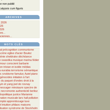
e non publié
alypsis cum figuris
ARCHIVES
 2026
026
026
es...
nciennes...
MOTS CLÉS
al
précognition
communisme
scène
eglise d'acier
Boulez
génie
sheldrake
déchéance
n
swastika
musique
marina fédier
mour
conscient
barbarie
ion
tristan et isolde
médias
a
eurabia
terrorisme
sémantique
es
snobisme
famulus
Autel
piano
génocides
initiation à l'art
n du paquet d'ondes
droit à la
yin et yang
joel de rosnay
messager
minotaure
spectre
de
necromonte
authenticité
berlioz
éopolitique
justice
Marianne
mation musicale
lars hall
pollution
mploi
apprentissage
luxe
l
intuition
philaos
maisons
isation
syndrome de Stockholm