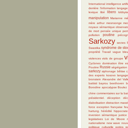
International
intelligence artifi
derrière l'information
langage
libero
lexique
libé
lobbyi
manipulation
Marianne
mé
mère arthur
mesnsonge
mes
noyaux sémantique
observat
de mort
pensée unique
perm
poutine
pollution
précogn
Sarkozy
sectes
syndrome de sto
Swastika
propriété
Travail
vague ble
v
violences
viols de groupe
Cyclones
domination
être es
Russie
Poutine
ségrégation
sarkozy
siphonage
bêtise
c
des experts
kosovo
langag
bronstein
Alexandre del Vall
battisti
bayrou
beethoven
b
Borodine apocalypse
Boulez
chine
commentaires sur la bai
présidentiel.
déception
déc
diabolisation
distraction mass
force
exception française
feu
hartung.
hérédité
hippocrate
inversion sémantique
justice
legislatives
Loi de Moore
nationalisme
new wave
nouv
politique culturelle
potins
re