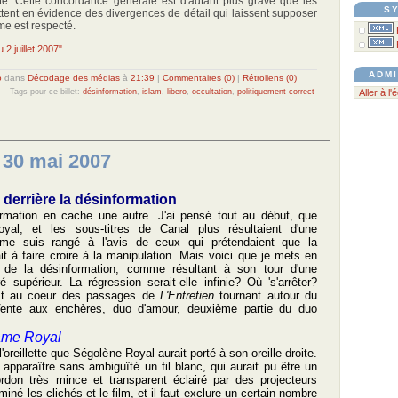
te. Cette concordance générale est d'autant plus grave que les
S
tent en évidence des divergences de détail qui laissent supposer
sme est respecté.
 2 juillet 2007"
ADMI
o
dans
Décodage des médias
à
21:39
|
Commentaires (0)
|
Rétroliens (0)
Tags pour ce billet:
désinformation
,
islam
,
libero
,
occultation
,
politiquement correct
Aller à l'
 30 mai 2007
derrière la désinformation
formation en cache une autre. J'ai pensé tout au début, que
oyal, et les sous-titres de Canal plus résultaient d'une
 me suis rangé à l'avis de ceux qui prétendaient que la
it à faire croire à la manipulation. Mais voici que je mets en
 de la désinformation, comme résultant à son tour d'une
 supérieur. La régression serait-elle infinie? Où 's'arrêter?
est au coeur des passages de
L'Entretien
tournant autour du
Vente aux enchères, duo d'amour, deuxième partie du duo
dame Royal
l'oreillette que Ségolène Royal aurait porté à son oreille droite.
t apparaître sans ambiguïté un fil blanc, qui aurait pu être un
ordon très mince et transparent éclairé par des projecteurs
miné les clichés et le film, et il faut exclure un certain nombre