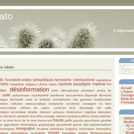
ato
L'informat
R
e islam
de l'occident
ondes sémantiques
terrorisme
communisme
capitalisme
mpire
nazisme
paradigme impérial
intégrisme religieux
Lénine
matrix
Pol
désinformation
Accueil
dao.
admr
albinophobie
anti-blanc
armes de
L'Auteur
autel
Ouvrage
e
autocensure
autoritarisme
banlieues
basculement
Bayreuth
Bonsack
Mode d'e
agne électorale
carte et territoire
centralisation
che guevara
christianisme
Formulai
oetzee
collusion medusa-djihad
compromis
condensé
contagion du bien
ontre-culture
critères de valeur
cronic'art
dcr2
décodage
del valle
rmation secondaire
dewitte
diamant vertueux
dissonance cognitive
distorsion
ie
élections
elisabeth levy
élites
énergie
ethnies
eurabia
extrême droite
extrême-
biblioph
fraude
e la terre
force de la terre
france-soir
gaffe
gauche
gauchisme
genèse
Bouillo
ue
gigantisme informatique
graphologie
grossiereté
guerre des représentations
Art c
immigration
Huntington
inculture
infirmières bulgares
information
information
Chro
injures
Brouil
atique
informatique centralisée
inquisition
Institut Metapsychique