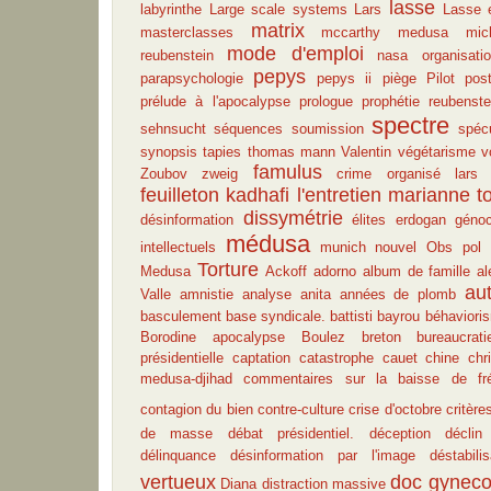
lasse
labyrinthe
Large scale systems
Lars
Lasse 
matrix
masterclasses
mccarthy
medusa
mic
mode d'emploi
reubenstein
nasa
organisati
pepys
parapsychologie
pepys ii
piège
Pilot
pos
prélude à l'apocalypse
prologue
prophétie
reubenste
spectre
sehnsucht
séquences
soumission
spécu
synopsis
tapies
thomas mann
Valentin
végétarisme
v
famulus
Zoubov
zweig
crime organisé
lars
feuilleton
kadhafi
l'entretien
marianne
t
dissymétrie
désinformation
élites
erdogan
géno
médusa
intellectuels
munich
nouvel Obs
pol 
Torture
Medusa
Ackoff
adorno
album de famille
al
au
Valle
amnistie
analyse
anita
années de plomb
basculement
base syndicale.
battisti
bayrou
béhaviori
Borodine apocalypse
Boulez
breton
bureaucrati
présidentielle
captation
catastrophe
cauet
chine
chr
medusa-djihad
commentaires sur la baisse de fré
contagion du bien
contre-culture
crise d'octobre
critère
de masse
débat présidentiel.
déception
déclin
délinquance
désinformation par l'image
déstabilis
vertueux
doc gynec
Diana
distraction massive