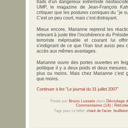
traits d'un dangereux extremiste néofasciste
UMP, le magazine de Jean-François Kahn
critiquer que les postures comiques du "je su
C'est un peu court, mais c'est distrayant.
Mieux encore, Marianne reprend les réacti
relevant à juste titre l'incohérence du Préside
terroriste méprisable et courant lui offr
s'indignant de ce que l'Iran tout aussi peu 
accès aux mêmes avantages.
Marianne ouvre des portes ouvertes en feig
politique il y a deux poids et deux mesures
plus ou moins. Mais chez Marianne c'est g
que moins.
Continuer à lire "Le journal du 31 juillet 2007"
Posté par
Bruno Lussato
dans
Décodage d
Commentaires (14)
|
Rétroli
Tags pour ce billet:
chant de l'acier
,
feuilleto