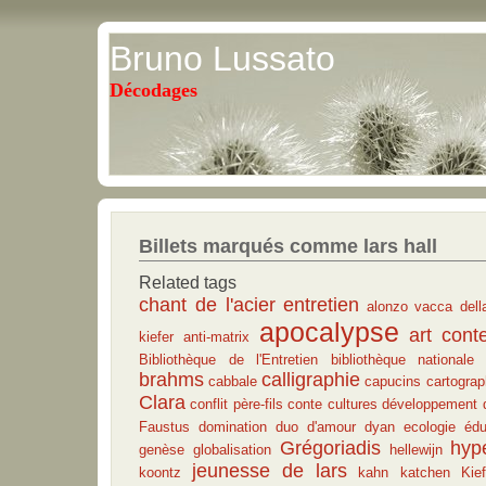
Bruno Lussato
Décodages
Billets marqués comme lars hall
Related tags
chant de l'acier
entretien
alonzo vacca dell
apocalypse
art cont
kiefer
anti-matrix
Bibliothèque de l'Entretien
bibliothèque nationale
brahms
calligraphie
cabbale
capucins
cartograp
Clara
conflit père-fils
conte
cultures
développement 
Faustus
domination
duo d'amour
dyan
ecologie
édu
Grégoriadis
hyp
genèse
globalisation
hellewijn
jeunesse de lars
koontz
kahn
katchen
Kief