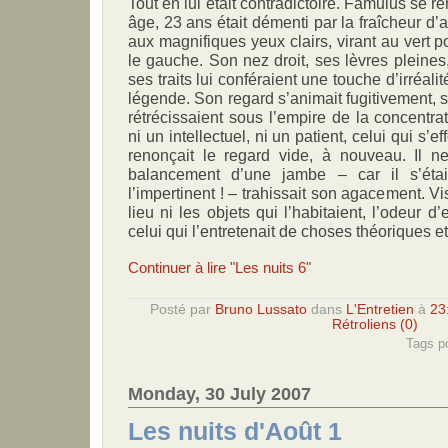
Tout en lui était contradictoire. Famulus se
âge, 23 ans était démenti par la fraîcheur d
aux magnifiques yeux clairs, virant au vert pou
le gauche. Son nez droit, ses lèvres pleines,
ses traits lui conféraient une touche d’irréali
légende. Son regard s’animait fugitivement, 
rétrécissaient sous l’empire de la concentra
ni un intellectuel, ni un patient, celui qui s’ef
renonçait le regard vide, à nouveau. Il n
balancement d’une jambe – car il s’étai
l’impertinent ! – trahissait son agacement. Vis
lieu ni les objets qui l’habitaient, l’odeur d
celui qui l’entretenait de choses théoriques et 
Continuer à lire "Les nuits 6"
Posté par
Bruno Lussato
dans
L'Entretien
à
23
Rétroliens (0)
Tags po
Monday, 30 July 2007
Les nuits d'Août 1