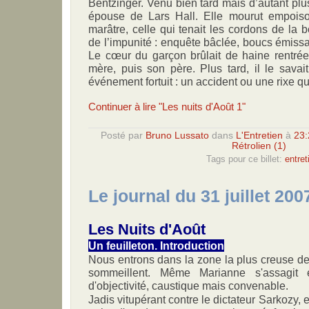
Bentzinger. Venu bien tard mais d’autant plu
épouse de Lars Hall. Elle mourut empois
marâtre, celle qui tenait les cordons de la b
de l’impunité : enquête bâclée, boucs émissair
Le cœur du garçon brûlait de haine rentrée
mère, puis son père. Plus tard, il le savait
événement fortuit : un accident ou une rixe qu
Continuer à lire "Les nuits d'Août 1"
Posté par
Bruno Lussato
dans
L'Entretien
à
23:
Rétrolien (1)
Tags pour ce billet:
entret
Le journal du 31 juillet 200
Les Nuits d'Août
Un feuilleton. Introduction
Nous entrons dans la zone la plus creuse de 
sommeillent. Même Marianne s'assagit
d'objectivité, caustique mais convenable.
Jadis vitupérant contre le dictateur Sarkozy,