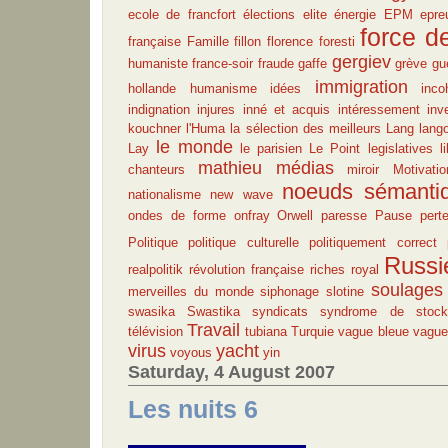
ecole de francfort
élections
elite
énergie
EPM
epre
force de
française
Famille
fillon
florence foresti
gergiev
humaniste
france-soir
fraude
gaffe
grève
gu
immigration
hollande
humanisme
idées
inco
indignation
injures
inné et acquis
intéressement
inv
kouchner
l'Huma
la sélection des meilleurs
Lang
lang
le monde
Lay
le parisien
Le Point
legislatives
l
mathieu
médias
chanteurs
miroir
Motivatio
noeuds sémanti
nationalisme
new wave
ondes de forme
onfray
Orwell
paresse
Pause
pert
Politique
politique culturelle
politiquement correct
Russi
realpolitik
révolution française
riches
royal
soulages
merveilles du monde
siphonage
slotine
swasika
Swastika
syndicats
syndrome de stock
Travail
télévision
tubiana
Turquie
vague bleue
vagu
virus
yacht
voyous
yin
Saturday, 4 August 2007
Les nuits 6