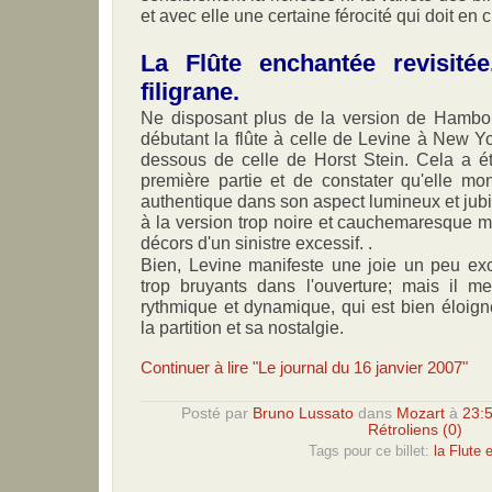
et avec elle une certaine férocité qui doit en c
La Flûte enchantée revisité
filigrane.
Ne disposant plus de la version de Hambour
débutant la flûte à celle de Levine à New Yo
dessous de celle de Horst Stein. Cela a ét
première partie et de constater qu'elle mon
authentique dans son aspect lumineux et jubi
à la version trop noire et cauchemaresque 
décors d'un sinistre excessif. .
Bien, Levine manifeste une joie un peu exc
trop bruyants dans l'ouverture; mais il me
rythmique et dynamique, qui est bien éloig
la partition et sa nostalgie.
Continuer à lire "Le journal du 16 janvier 2007"
Posté par
Bruno Lussato
dans
Mozart
à
23:
Rétroliens (0)
Tags pour ce billet:
la Flute