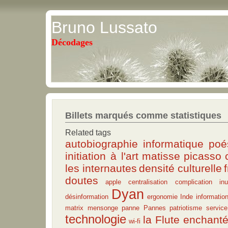
Bruno Lussato
Décodages
Billets marqués comme statistiques
Related tags
autobiographie
informatique
poé
initiation à l'art
matisse
picasso
les internautes
densité culturelle
doutes
apple
centralisation
complication inut
Dyan
désinformation
ergonomie
Inde
informatio
matrix
mensonge
panne
Pannes
patriotisme
service
technologie
la Flute enchant
wi-fi