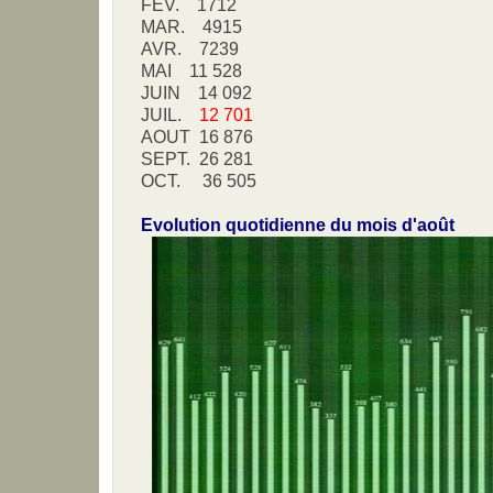
FEV. 1712
MAR. 4915
AVR. 7239
MAI 11 528
JUIN 14 092
JUIL.
12 701
AOUT 16 876
SEPT. 26 281
OCT. 36 505
Evolution quotidienne du mois d'août