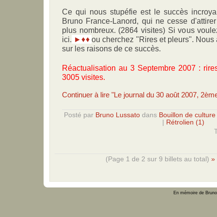
Ce qui nous stupéfie est le succès incroya
Bruno France-Lanord, qui ne cesse d'attirer
plus nombreux. (2864 visites) Si vous voulez
ici.
►♦♦
ou cherchez "Rires et pleurs". Nous 
sur les raisons de ce succès.
Réactualisation au 3 Septembre 2007 : rire
3005 visites.
Continuer à lire "Le journal du 30 août 2007, 2ème
Posté par
Bruno Lussato
dans
Bouillon de culture
|
Rétrolien (1)
T
(Page 1 de 2 sur 9 billets au total)
»
En mémoire de Bruno 