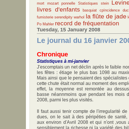
Levin
mort
mozart
ponnelle
Statistiques
stein
livres d'enfants
basquiat
cpïncidence
du
la flûte de jade
fumisterie
serendipity
warhol
record de fréquentation
Po
Mahler
Tuesday, 15 January 2008
Le journal du 16 janvier 20
Chronique
Statistiques à mi-janvier
J'escomptais un net déclin après le faible n
les fêtes : étiage le plus bas 1098 au max
Mais ainsi que le pensaient des spécialistes 
cette chute était normal au moment des empl
effet, la moyenne est remontée au dessus
basse néannmoins que pendant les mois d
2008, parmi les plus visités.
Il faut aussi tenir compte de l'irregularité de 
dues, on le sait à des péripéties de santé, 
aux environ d'Avril 2008 et qui n'ont ,vous 
sensiblement la richesse ni la variété des bill