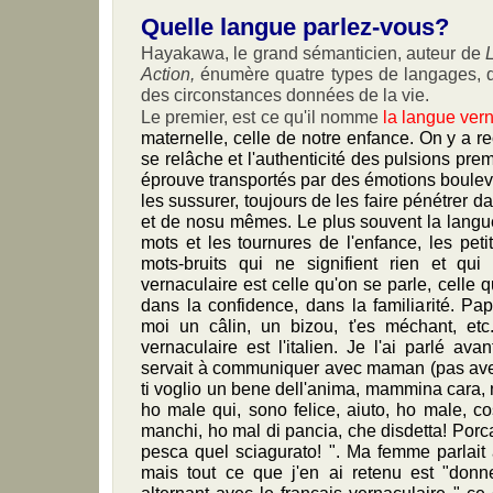
Quelle langue parlez-vous?
Hayakawa, le grand sémanticien, auteur de
Action,
énumère quatre types de langages,
des circonstances données de la vie.
Le premier, est ce qu'il nomme
la langue ver
maternelle, celle de notre enfance. On y a re
se relâche et l'authenticité des pulsions pr
éprouve transportés par des émotions bouleve
les sussurer, toujours de les faire pénétrer da
et de nosu mêmes. Le plus souvent la langue 
mots et les tournures de l'enfance, les peti
mots-bruits qui ne signifient rien et qui
vernaculaire est celle qu'on se parle, celle q
dans la confidence, dans la familiarité. Pap
moi un câlin, un bizou, t'es méchant, etc.
vernaculaire est l'italien. Je l'ai parlé ava
servait à communiquer avec maman (pas av
ti voglio un bene dell'anima, mammina cara, 
ho male qui, sono felice, aiuto, ho male, co
manchi, ho mal di pancia, che disdetta! Porc
pesca quel sciagurato! ". Ma femme parlait
mais tout ce que j'en ai retenu est "donne
alternant avec le français vernaculaire " 