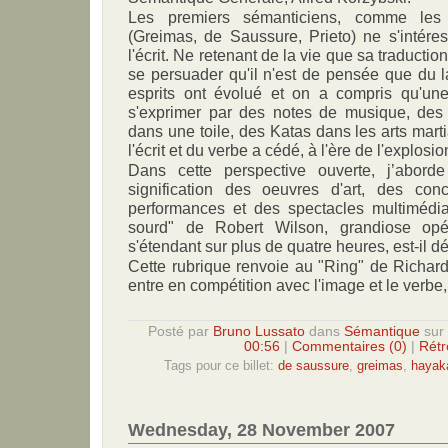
Les premiers sémanticiens, comme les
(Greimas, de Saussure, Prieto) ne s'intére
l'écrit. Ne retenant de la vie que sa traduction 
se persuader qu'il n'est de pensée que du l
esprits ont évolué et on a compris qu'un
s'exprimer par des notes de musique, des
dans une toile, des Katas dans les arts mar
l'écrit et du verbe a cédé, à l'ère de l'explos
Dans cette perspective ouverte, j’aborde
signification des oeuvres d'art, des conc
performances et des spectacles multimédi
sourd" de Robert Wilson, grandiose opér
s'étendant sur plus de quatre heures, est-il d
Cette rubrique renvoie au "Ring" de Richar
entre en compétition avec l'image et le verbe,
Posté par
Bruno Lussato
dans
Sémantique
sur
00:56
|
Commentaires (0)
|
Rétr
Tags pour ce billet:
de saussure
,
greimas
,
hayak
Wednesday, 28 November 2007