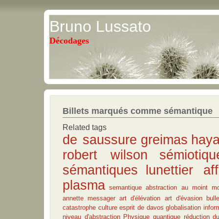
Bruno Lussato
Décodages
Billets marqués comme sémantique
Related tags
de saussure
greimas
hay
robert wilson
sémiotiqu
sémantiques
lunettier af
plasma
semantique
abstraction au moint mo
annette messager
art d'élévation
art d'évasion
bul
catastrophe
culture
esprit de davos
globalisation
infor
niveau d'abstraction
Physique quantique
réduction d