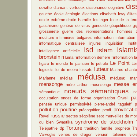
dis
dewitte
diamant vertueux
dissonance cognitive
gauche
école
écologie
élections
elisabeth levy
élites
droite
extrême-droite
Famille
festinger
foce de la terr
gauchisme
genèse de virus
génocide
géopolitique
gi
grossiereté
guerre des représentations
hommes d'
inculture
infirmières bulgares
information
information 
informatique centralisée
injures
inquisition
Inst
isd
islam
islam
intelligence artificielle
bronstein
l'Huma
l'information derrière l'information
l
Le Point
figaro
le monde
le parisien
le pétrole
Lé
lutteur
logiciels
loi de moore
lussato
Maitres chante
médusa
Marianne
médias
médusa; mani
mensonge
messe en
mère arthur
mesnsonge
noeuds sémantiques
sémantique
n
pa
occultation
ondes de forme
organisation
Orwell
pensée unique
permissivité
pierre-andré taguieff
p
pollution
poutine
provocati
précognition
prodi
russie
Revel
sectes
ségolène
sept merveilles du mo
syndrome de stockholm
du bien
Swastika
Torture
Télépathie
tfp
tradition famille propriété
Tr
Varvoglis
veines de dragon
version italienne
viol