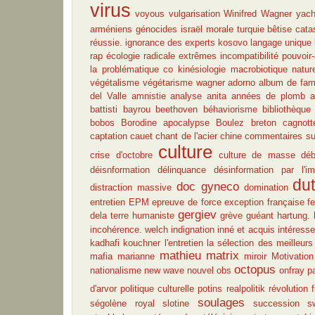
virus
voyous
vulgarisation
Winifred Wagner
yach
arméniens
génocides
israël
morale
turquie
bêtise
cata
réussie.
ignorance des experts
kosovo
langage unique
rap
écologie radicale
extrêmes
incompatibilité pouvoir
la problématique co
kinésiologie
macrobiotique
natur
végétalisme
végétarisme
wagner
adorno
album de fami
del Valle
amnistie
analyse
anita
années de plomb
a
battisti
bayrou
beethoven
béhaviorisme
bibliothèque
bobos
Borodine apocalypse
Boulez
breton
cagnott
captation
cauet
chant de l'acier
chine
commentaires sur
culture
crise d'octobre
culture de masse
déb
déisnformation
délinquance
désinformation par l'i
dut
doc gyneco
distraction massive
domination
entretien
EPM
epreuve de force
exception française
fe
gergiev
dela terre humaniste
grève
guéant
hartung.
incohérence. welch
indignation
inné et acquis
intéress
kadhafi
kouchner
l'entretien
la sélection des meilleurs
mathieu
matrix
mafia
marianne
miroir
Motivation
octopus
nationalisme
new wave
nouvel obs
onfray
p
d'arvor
politique culturelle
potins
realpolitik
révolution 
soulages
ségolène royal
slotine
succession
s