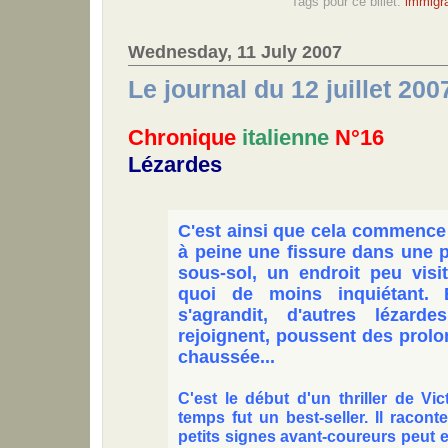
Tags pour ce billet:
immigra
Wednesday, 11 July 2007
Le journal du 12 juillet 200
Chronique
italienne
N°16
Lézardes
C'est ainsi que cela commence :
à peine une fissure dans une p
sous-sol, un endroit peu visi
quoi de moins inquiétant. 
s'agrandit, d'autres lézarde
rejoignent, poussent des prol
chaussée...
C'est le début d'un thriller de Vi
temps fut un best-seller. Il racon
petits signes avant-coureurs peut e