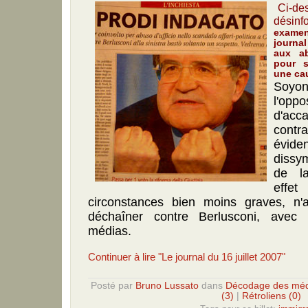
Ci-de
désinf
exame
journa
aux ab
pour s
une ca
Soy
l'oppo
d'acc
contra
évid
dissy
de la
effe
circonstances bien moins graves, 
déchaîner contre Berlusconi, avec
médias.
Continuer à lire "Le journal du 16 juillet 2007"
Posté par
Bruno Lussato
dans
Décodage des méd
(3)
|
Rétroliens (0)