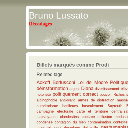
Bruno Lussato
Décodages
Billets marqués comme Prodi
Related tags
Ackoff
Berlusconi
Loi de Moore
Politiqu
déinsformation
Diana
argent
divertissement
élév
politiquement correct
notoriété
pouvoir
Riches
albinophobie
anti-blanc
armes de distraction massi
autoritarisme
banlieues
basculement
Bayreuth
campagne électorale
carte et territoire
centralisa
clairvoyance
clandestins
coetzee
collusion medusa-
condensé
contagion du bien
contamination
contexte
deshumanisa
cronic'art
dcr2
décodage
del valle