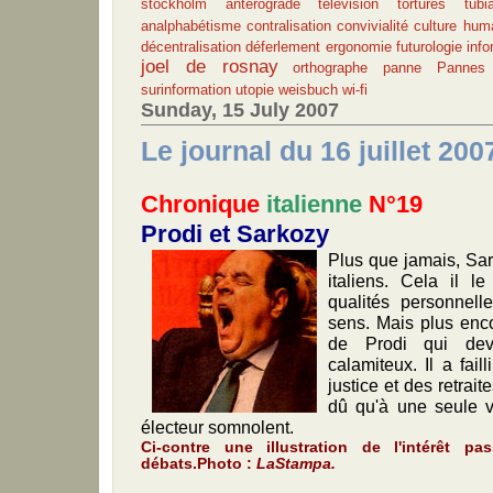
stockholm antérograde
télévision
tortures
tubi
analphabétisme
contralisation
convivialité
culture hum
décentralisation
déferlement
ergonomie
futurologie
info
joel de rosnay
orthographe
panne
Pannes
surinformation
utopie
weisbuch
wi-fi
Sunday, 15 July 2007
Le journal du 16 juillet 200
Chronique
italienne
N°19
Prodi et Sarkozy
Plus que jamais, Sar
italiens. Cela il 
qualités personnell
sens. Mais plus enco
de Prodi qui dev
calamiteux. Il a faill
justice et des retrait
dû qu'à une seule vo
électeur somnolent.
Ci-contre une illustration de l'intérêt p
débats.Photo :
LaStampa.