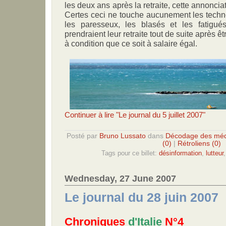
les deux ans après la retraite, cette annonciat
Certes ceci ne touche aucunement les techno
les paresseux, les blasés et les fatigués
prendraient leur retraite tout de suite après êt
à condition que ce soit à salaire égal.
Continuer à lire "Le journal du 5 juillet 2007"
Posté par
Bruno Lussato
dans
Décodage des méd
(0)
|
Rétroliens (0)
Tags pour ce billet:
désinformation
,
lutteur
Wednesday, 27 June 2007
Le journal du 28 juin 2007
Chroniques
d'Italie
N°4