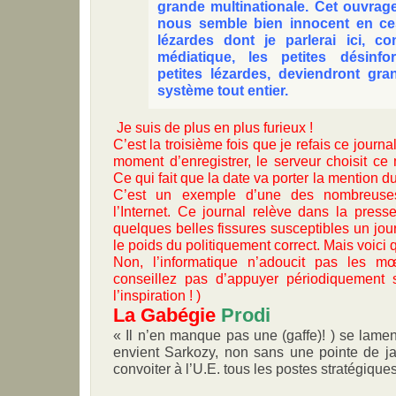
grande multinationale. Cet ouvrage
nous semble bien innocent en ce
lézardes dont je parlerai ici, con
médiatique, les petites désinf
petites lézardes, deviendront gra
système tout entier.
Je suis de plus en plus furieux !
C’est la troisième fois que je refais ce journal
moment d’enregistrer, le serveur choisit ce
Ce qui fait que la date va porter la mention du
C’est un exemple d’une des nombreuses 
l’Internet. Ce journal relève dans la presse
quelques belles fissures susceptibles un jour
le poids du politiquement correct. Mais voici 
Non, l’informatique n’adoucit pas les m
conseillez pas d’appuyer périodiquement
l’inspiration ! )
La Gabégie
Prodi
« Il n’en manque pas une (gaffe)! ) se lament
envient Sarkozy, non sans une pointe de jal
convoiter à l’U.E. tous les postes stratégiques