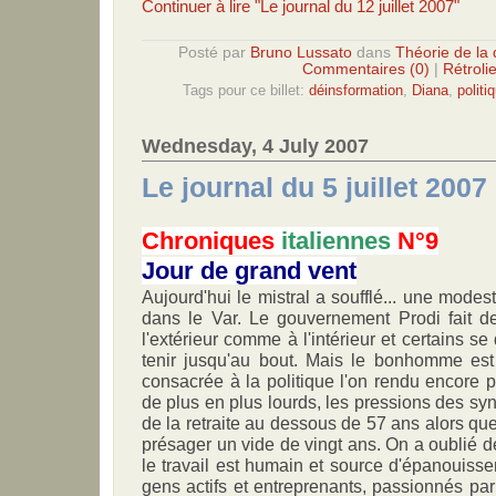
Continuer à lire "Le journal du 12 juillet 2007"
Posté par
Bruno Lussato
dans
Théorie de la 
Commentaires (0)
|
Rétroli
Tags pour ce billet:
déinsformation
,
Diana
,
politi
Wednesday, 4 July 2007
Le journal du 5 juillet 2007
Chroniques
italiennes
N°9
Jour de grand vent
Aujourd'hui le mistral a soufflé... une modes
dans le Var. Le gouvernement Prodi fait de
l'extérieur comme à l'intérieur et certains s
tenir jusqu'au bout. Mais le bonhomme est
consacrée à la politique l'on rendu encore pl
de plus en plus lourds, les pressions des syn
de la retraite au dessous de 57 ans alors que
présager un vide de vingt ans. On a oublié de
le travail est humain et source d'épanouiss
gens actifs et entreprenants, passionnés par