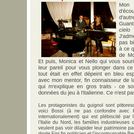
Mon 
d'éc
d'a
Guan
cielo 
J'adm
pas bi
à ce 
de Mo
Et puis, Monica et Nello qui vous souri
leur pareil pour vous plonger dans ce
tout était en effet dépeint en bleu e
avec mon mentor, fin connaisseur de la 
qui m'explique en gros traits - ce son
données du jeu à l'italienne. Ce n'est pas
Les protagonistes du guignol sont pittoresq
voici Bossi (à ne pas confondre avec
internationalement) qui est plébiscité par 
l'Italie du Nord, les familles industrieuses 
veulent pas voir dilapider leur patrimoine p
droite Fini fin politicien et l'incontournable B