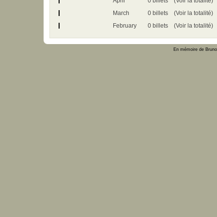
April
0 billets
(Voir la totalité)
March
0 billets
(Voir la totalité)
February
0 billets
(Voir la totalité)
En mémoire de Bruno 