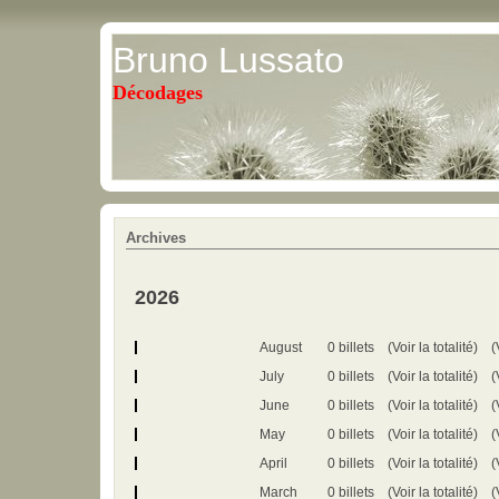
Bruno Lussato
Décodages
Archives
2026
August
0 billets
(Voir la totalité)
(
July
0 billets
(Voir la totalité)
(
June
0 billets
(Voir la totalité)
(
May
0 billets
(Voir la totalité)
(
April
0 billets
(Voir la totalité)
(
March
0 billets
(Voir la totalité)
(