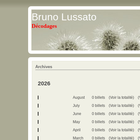
Bruno Lussato
Décodages
Archives
2026
August
0 billets
(Voir la totalité)
(
July
0 billets
(Voir la totalité)
(
June
0 billets
(Voir la totalité)
(
May
0 billets
(Voir la totalité)
(
April
0 billets
(Voir la totalité)
(
March
0 billets
(Voir la totalité)
(