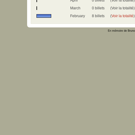
April
0 billets
(Voir la totalité)
March
0 billets
(Voir la totalité)
February
8 billets
(
Voir la totalité
)
En mémoire de Bruno 