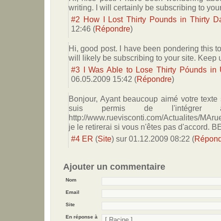
writing. I will certainly be subscribing to you
#2
How I Lost Thirty Pounds in Thirty D
12:46
(
Répondre
)
Hi, good post. I have been pondering this top
will likely be subscribing to your site. Kee
#3
I Was Able to Lose Thirty Póunds in
06.05.2009 15:42
(
Répondre
)
Bonjour, Ayant beaucoup aimé votre texte s
suis permis de l'intégr
http://www.ruevisconti.com/Actualites/MAru
je le retirerai si vous n'êtes pas d'accord. 
#4
ER
(
Site
) sur
01.12.2009 08:22
(
Répond
Ajouter un commentaire
Nom
Email
Site
En réponse à