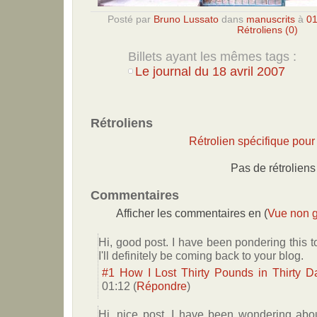
Posté par
Bruno Lussato
dans
manuscrits
à
01
Rétroliens (0)
Billets ayant les mêmes tags :
Le journal du 18 avril 2007
Rétroliens
Rétrolien spécifique pour 
Pas de rétroliens
Commentaires
Afficher les commentaires en (
Vue non 
Hi, good post. I have been pondering this to
I'll definitely be coming back to your blog.
#1
How I Lost Thirty Pounds in Thirty D
01:12
(
Répondre
)
Hi, nice post. I have been wondering about