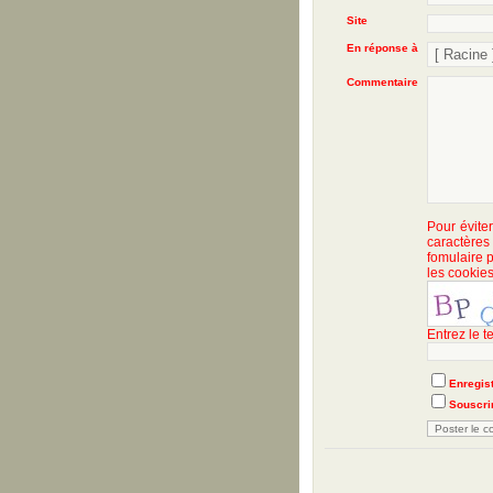
Site
En réponse à
Commentaire
Pour évite
caractère
fomulaire p
les cookies
Entrez le t
Enregist
Souscrir