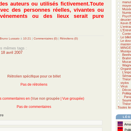
manus
des auteurs ou utilisés fictivement.Toute
moyen
vec des personnes réelles, vivantes ou
Musée
Numis
vénements ou des lieux serait pure
Psycho
deuxie
Kevin B
L'entra
L'Entre
Conte
Le bill
Bruno Lussato
à
10:21
|
Commentaires (0)
|
Rétroliens (0)
Le doss
master
les mêmes tags :
MINGE
Musiqu
 18 avril 2007
Beeth
Brah
Mozar
Wagn
Organi
L'impo
Séman
Rétrolien spécifique pour ce billet
Théor
stylos
Pas de rétroliens
Virus
Décod
Politi
Para
es commentaires en (
Vue non groupée
| Vue groupée)
Soumi
Théori
Pas de commentaires
Toutes le
re
LÉG
***
Amate
***
Polit