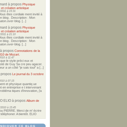
imard
à propos
Physique
 et création artistique
2011 à 15:31
Vous êtes cordiale ment invité à
on blog . Description : Mon
ton.over-blog. [...]
imard
à propos
Physique
 et création artistique
2011 à 21:10
Vous êtes cordiale ment invité à
on blog . Description : Mon
ton.over-blog. [...]
à propos
Connotations de la
310 de Mozart.
2010 à 11:47
i que le style préci eux et
coté de Guy Sa cre peu agacer.
r a un côté "je sais tout" a [...]
 propos
Le journal du 3 octobre
2010 à 07:15
nt et physique quantiq ue
t en entreprise e t intervenant
robléma tiques d'innovation, j'a
O ELIO
à propos
Album de
/2010 à 15:45
u PIERRE. Merci de m' écrire
téléphoner. A bientôt. ELIO
NDIQUER CE BLOG