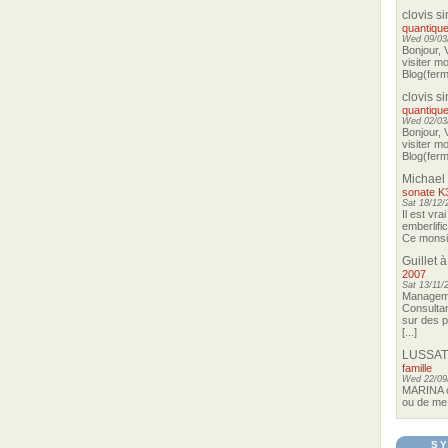
clovis s
quantique
Wed 09/03/
Bonjour, 
visiter m
Blog(ferma
clovis s
quantique
Wed 02/03/
Bonjour, 
visiter m
Blog(ferma
Michael
sonate K
Sat 18/12/
Il est vra
emberlifi
Ce monsieu
Guillet
à
2007
Sat 13/11/
Manageme
Consultan
sur des p
[...]
LUSSAT
famille
Wed 22/09
MARINA o
ou de me 
SY