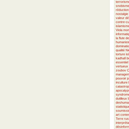
terrorism
snobism
réduction
nostalgie
valeur
dé
contre-cu
islamism
Viola
mond
informati
la flute d
humanist
dominati
qualité
Ni
torture
is
kadhafi
b
essentiel
vertueux
zoubov
C
managem
pouvoir
p
inculture
catastro
apocalyp
syndrome
dutilleux
deshuman
statistiqu
soumissi
art cont
Terre
rus
interpréta
désinform