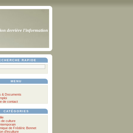
ion derrière l'information
ECHERCHE RAPIDE
MENU
s & Documents
mploi
e de contact
CATÉGORIES
lie
n de culture
ontemporain
nique de Frédéric Bonnet
lon d'inculture