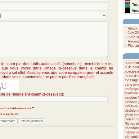
***
Texte
***
Apoca
August
July 2
June 2
Récente
Plus an
necromo
r le spam par des robits automatisés (spambots), merci d'entrer les
bulle bou
s que vous voyez dans l'image ci-dessous dans le champ de
spectre
a
révu à cet effet. Assurez-vous que votre navigateur gère et accepte
mode d'e
, sinon votre commentaire ne pourra pas être enregistré.
message
yang
syn
antérogr
swastika
exte de l'image anti-spam ci-dessus ici:
katchen
maisons
d'échelle
rer ces informations ?
désinform
e à ce billet
génie
éne
bien et m
Riches
m
déchéan
médias
e
sémantiq