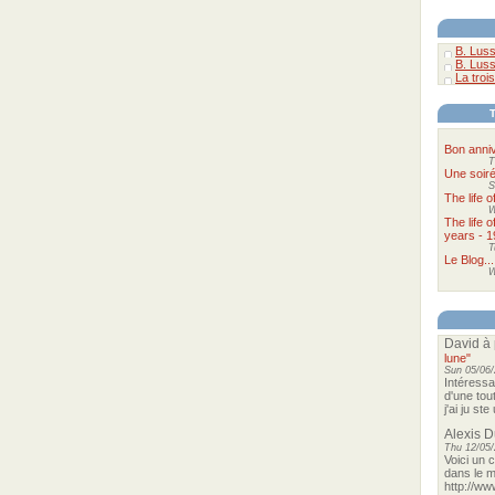
B. Luss
B. Luss
La trois
Bon anniv
T
Une soir
S
The life 
W
The life 
years - 1
T
Le Blog...
W
David
à 
lune"
Sun 05/06/
Intéressa
d'une tou
j'ai ju st
Alexis 
Thu 12/05/
Voici un 
dans le m
http://ww