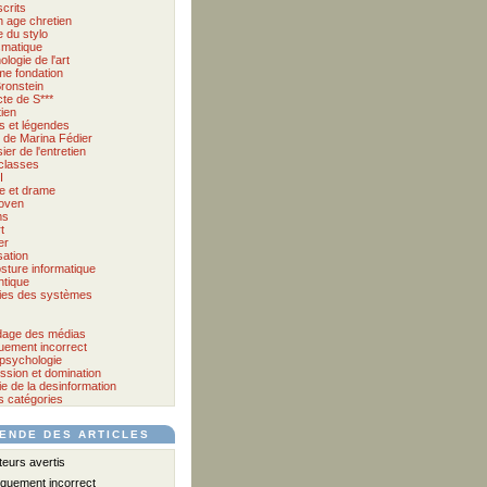
crits
 age chretien
 du stylo
matique
logie de l'art
me fondation
ronstein
cte de S***
tien
s et légendes
et de Marina Fédier
ier de l'entretien
classes
I
e et drame
oven
ms
t
er
sation
sture informatique
tique
ies des systèmes
age des médias
quement incorrect
psychologie
ssion et domination
e de la desinformation
s catégories
ENDE DES ARTICLES
urs avertis
iquement incorrect