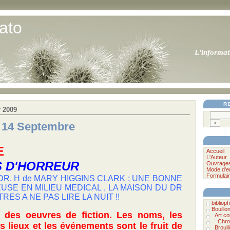
ato
L'informat
R
 2009
u 14 Septembre
E
Accueil
L'Auteur
S D'HORREUR
Ouvrage
Mode d'e
Formulair
DR. H de MARY HIGGINS CLARK ; UNE BONNE
USE EN MILIEU MEDICAL , LA MAISON DU DR
ES A NE PAS LIRE LA NUIT !!
bibliophi
Bouillo
t des oeuvres de fiction. Les noms, les
Art c
Chro
s lieux et les événements sont le fruit de
Brouil