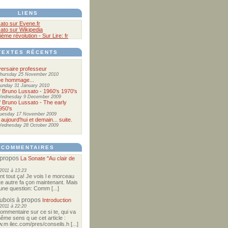
LIENS
ato sur Evene.fr
ato sur Wikipedia
ième révolution - Sur Lire: fr
TEXTES RÉCENTS
ersaire professeur
hursday 25 November 2010
ée hommage...
unday 31 January 2010
of Bruno Lussato - 1960's 1970's
ednesday 9 December 2009
of Bruno Lussato - The early
950's
uesday 17 November 2009
 aujourd'hui et demain... suite.
ednesday 28 October 2009
COMMENTAIRES
propos
La Sonate "Au clair de
2011 à 13:23
nt tout ça! Je vois l e morceau
te autre fa çon maintenant. Mais
e une question: Comm [...]
Dubois
à propos
Introduction
2011 à 22:20
commentaire sur ce si te, qui va
ême sens q ue cet article :
w.m ilec.com/pres/conseils.h [...]