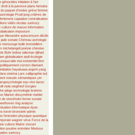
e
génocides
initiation à l'art
e
droit à la paresse
piano
famulus
 du paquet d'ondes
grève
femme
astrologie
Prodi
jung
critères de
ferlement
captation
centralisation
lture
vidéo
nicolas sarkozy
e
culture de masse
information
ialisation
imposture
que
Alexandre
autocensure
déclin
e jade
sonate
Chéreau
astrologie
e
mensonge
bulle immobilière
on
michelangeli
poésie chinoise
els Bohr
bobos
talisman
djihad
lam
globalisation
atoll
écologie
ureaucratie
moi existentiel
être
politiquement correct
diamant
initiation
hayakawa
argent
yang
lara
cinéma
Lars
calligraphie
isd
ent
noeuds sémantiques
yin
arapsychologie
eau vive
lasse
bill viola
siegfried
Gergiev
phe
piège
technologie
brahms
se
hilarion
dissymétrie
mahler
 de stockholm
forme sonate
beethoven
ring
analyse
isation
informatique
dyan
es
kevin bronstein
admin
on
l'entretien
physique quantique
emporain
wagner
virus
Force de la
sie
culture
Matrix
mozart
tion
poutine
entretien
Medusa
ation
sarkozy