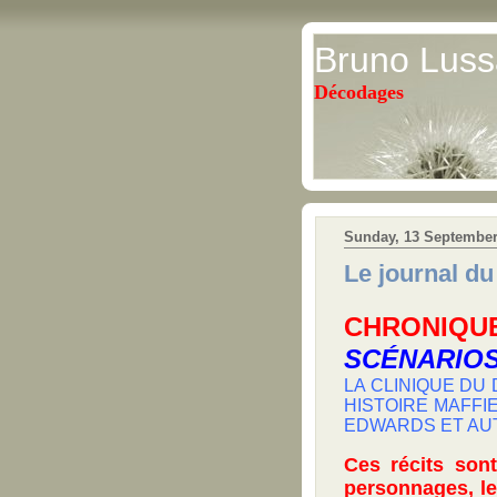
Bruno Luss
Décodages
Sunday, 13 September
Le journal d
CHRONIQU
SCÉNARIO
LA CLINIQUE DU 
HISTOIRE MAFFIE
EDWARDS ET AUTR
Ces récits son
personnages, le