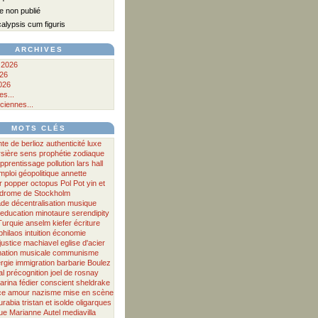
 non publié
lypsis cum figuris
ARCHIVES
 2026
026
026
s...
ciennes...
MOTS CLÉS
nte
de
berlioz
authenticité
luxe
rsière
sens
prophétie
zodiaque
pprentissage
pollution
lars hall
mploi
géopolitique
annette
r
popper
octopus
Pol Pot
yin et
drome de Stockholm
ade
décentralisation
musique
education
minotaure
serendipity
Turquie
anselm kiefer
écriture
philaos
intuition
économie
justice
machiavel
eglise d'acier
ation musicale
communisme
rgie
immigration
barbarie
Boulez
al
précognition
joel de rosnay
arina fédier
conscient
sheldrake
ce
amour
nazisme
mise en scène
urabia
tristan et isolde
oligarques
ue
Marianne
Autel
mediavilla