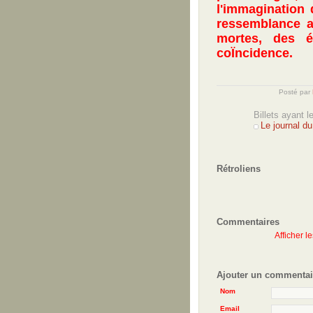
l'immagination 
ressemblance a
mortes, des é
coÏncidence.
Posté par
Billets ayant 
Le journal du
Rétroliens
Commentaires
Afficher l
Ajouter un commentai
Nom
Email