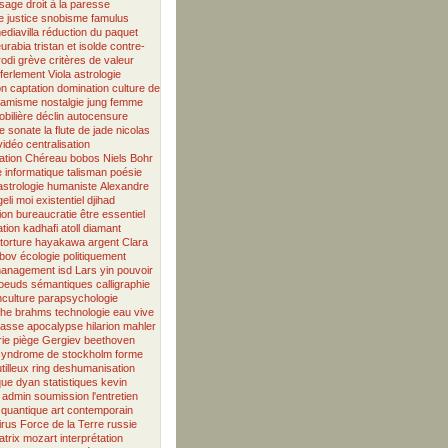
ssage
droit à la paresse
e
justice
snobisme
famulus
ediavilla
réduction du paquet
eurabia
tristan et isolde
contre-
odi
grève
critères de valeur
ferlement
Viola
astrologie
on
captation
domination
culture de
slamisme
nostalgie
jung
femme
obilière
déclin
autocensure
e
sonate
la flute de jade
nicolas
vidéo
centralisation
ation
Chéreau
bobos
Niels Bohr
 informatique
talisman
poésie
astrologie humaniste
Alexandre
eli
moi existentiel
djihad
ion
bureaucratie
être essentiel
iation
kadhafi
atoll
diamant
torture
hayakawa
argent
Clara
bov
écologie
politiquement
anagement
isd
Lars
yin
pouvoir
oeuds sémantiques
calligraphie
nculture
parapsychologie
phe
brahms
technologie
eau vive
lasse
apocalypse
hilarion
mahler
ie
piège
Gergiev
beethoven
syndrome de stockholm
forme
tilleux
ring
deshumanisation
que
dyan
statistiques
kevin
admin
soumission
l'entretien
 quantique
art contemporain
irus
Force de la Terre
russie
trix
mozart
interprétation