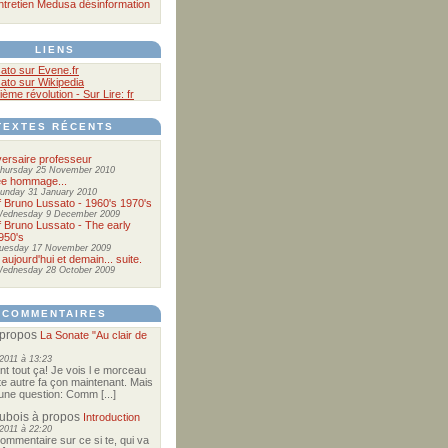
ntretien
Medusa
désinformation
LIENS
ato sur Evene.fr
ato sur Wikipedia
ième révolution - Sur Lire: fr
TEXTES RÉCENTS
ersaire professeur
hursday 25 November 2010
ée hommage...
unday 31 January 2010
of Bruno Lussato - 1960's 1970's
ednesday 9 December 2009
of Bruno Lussato - The early
950's
uesday 17 November 2009
 aujourd'hui et demain... suite.
ednesday 28 October 2009
COMMENTAIRES
propos
La Sonate "Au clair de
2011 à 13:23
nt tout ça! Je vois l e morceau
te autre fa çon maintenant. Mais
e une question: Comm [...]
Dubois
à propos
Introduction
2011 à 22:20
commentaire sur ce si te, qui va