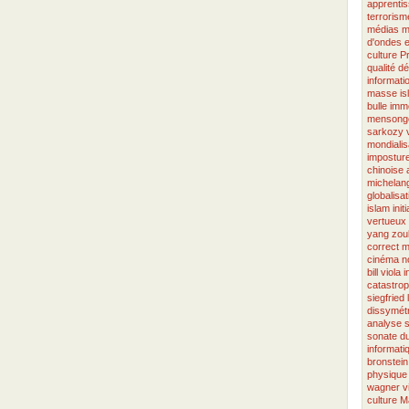
apprenti
terrorism
médias
m
d'ondes
culture
Pr
qualité
dé
informati
masse
i
bulle imm
mensong
sarkozy
mondialis
imposture
chinoise
michelang
globalisat
islam
init
vertueux
yang
zou
correct
m
cinéma
n
bill viola
i
catastro
siegfried
dissymétr
analyse
sonate
du
informati
bronstein
physique
wagner
v
culture
Ma