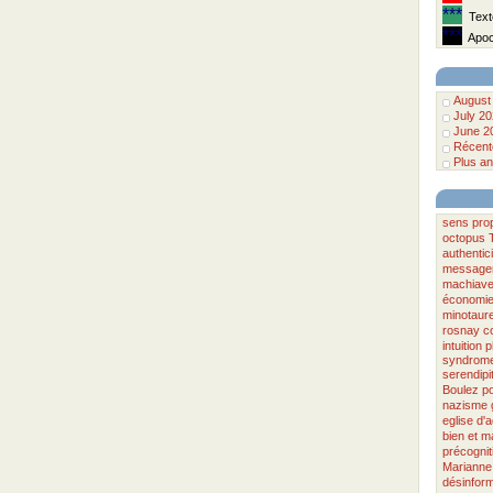
***
Texte
***
Apoca
August
July 2
June 2
Récente
Plus an
sens
pro
octopus
authentici
message
machiave
économie 
minotaur
rosnay
c
intuition
p
syndrome
serendipi
Boulez
po
nazisme
eglise d'a
bien et m
précognit
Marianne
désinform