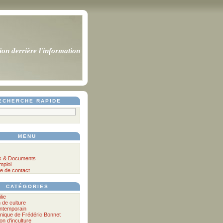
ion derrière l'information
ECHERCHE RAPIDE
MENU
s & Documents
mploi
e de contact
CATÉGORIES
lie
n de culture
ontemporain
nique de Frédéric Bonnet
lon d'inculture