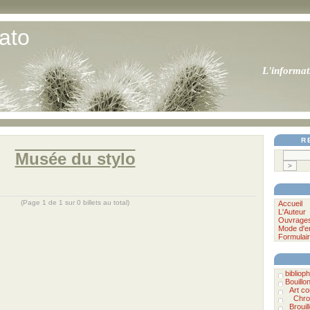
ato
L'informat
R
Musée du stylo
(Page 1 de 1 sur 0 billets au total)
Accueil
L'Auteur
Ouvrage
Mode d'e
Formulair
bibliophi
Bouillo
Art c
Chro
Brouil