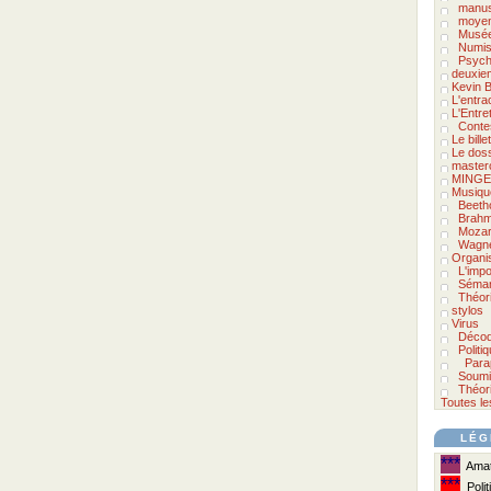
manus
moyen
Musée
Numis
Psycho
deuxie
Kevin B
L'entra
L'Entre
Conte
Le bill
Le doss
master
MINGE
Musiqu
Beeth
Brah
Mozar
Wagn
Organi
L'impo
Séman
Théor
stylos
Virus
Décod
Politi
Para
Soumi
Théori
Toutes le
LÉG
***
Amate
***
Polit