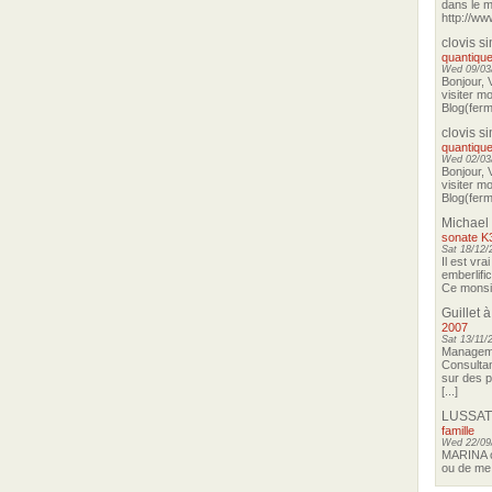
dans le m
http://ww
clovis s
quantique
Wed 09/03/
Bonjour, 
visiter m
Blog(ferma
clovis s
quantique
Wed 02/03/
Bonjour, 
visiter m
Blog(ferma
Michael
sonate K
Sat 18/12/
Il est vra
emberlifi
Ce monsieu
Guillet
à
2007
Sat 13/11/
Manageme
Consultan
sur des p
[...]
LUSSAT
famille
Wed 22/09
MARINA o
ou de me 