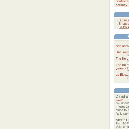
poutine
e
sarkozy
B. Luss
B. Luss
La trois
Bon anniv
T
Une soir
S
The life 
W
The life 
years - 1
T
Le Blog...
W
David
à 
lune"
Sun 05/06/
Intéressa
d'une tou
j'ai ju st
Alexis 
Thu 12/05/
Voici un 