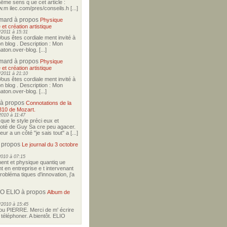
ême sens q ue cet article :
w.m ilec.com/pres/conseils.h [...]
imard
à propos
Physique
 et création artistique
2011 à 15:31
Vous êtes cordiale ment invité à
on blog . Description : Mon
ton.over-blog. [...]
imard
à propos
Physique
 et création artistique
2011 à 21:10
Vous êtes cordiale ment invité à
on blog . Description : Mon
ton.over-blog. [...]
à propos
Connotations de la
310 de Mozart.
2010 à 11:47
i que le style préci eux et
coté de Guy Sa cre peu agacer.
r a un côté "je sais tout" a [...]
 propos
Le journal du 3 octobre
2010 à 07:15
nt et physique quantiq ue
t en entreprise e t intervenant
robléma tiques d'innovation, j'a
O ELIO
à propos
Album de
/2010 à 15:45
u PIERRE. Merci de m' écrire
téléphoner. A bientôt. ELIO