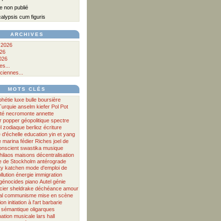
 non publié
lypsis cum figuris
ARCHIVES
 2026
026
026
s...
ciennes...
MOTS CLÉS
phétie
luxe
bulle boursière
Turquie
anselm kiefer
Pol Pot
té
necromonte
annette
r
popper
géopolitique
spectre
l
zodiaque
berlioz
écriture
d'échelle
education
yin et yang
e
marina fédier
Riches
joel de
onscient
swastika
musique
hilaos
maisons
décentralisation
 de Stockholm antérograde
ty
katchen
mode d'emploi
de
llution
énergie
immigration
génocides
piano
Autel
génie
cier
sheldrake
déchéance
amour
al
communisme
mise en scène
ion
initiation à l'art
barbarie
sémantique
oligarques
ation musicale
lars hall