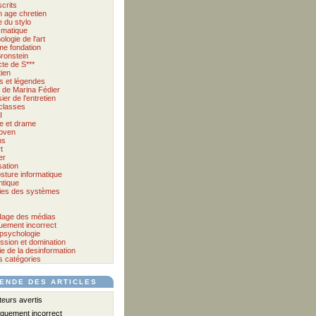
crits
 age chretien
 du stylo
matique
logie de l'art
me fondation
ronstein
cte de S***
tien
s et légendes
et de Marina Fédier
ier de l'entretien
classes
I
e et drame
oven
ms
t
er
sation
sture informatique
tique
ies des systèmes
age des médias
quement incorrect
psychologie
ssion et domination
e de la desinformation
s catégories
ENDE DES ARTICLES
urs avertis
iquement incorrect