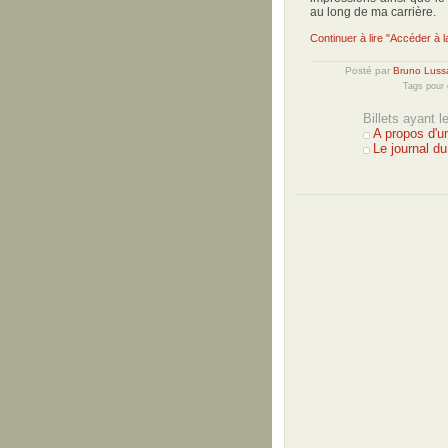
au long de ma carrière.
Continuer à lire "Accéder à l
Posté par
Bruno Luss
Tags pour 
Billets ayant 
A propos d'un
Le journal d