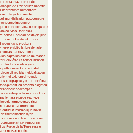
iture
machiavel
prophétie
zodiaque
de
luxe
berlioz
annette
r
necromonte
authenticité
e
astrologie humaniste
eli
mondialisation
autocensure
mensonge
imposture
que
domination
Viola
déclin
qualité
inoise
Niels Bohr
bulle
re
bobos
Chéreau
nostalgie
jung
éferlement
Prodi
critères de
trologie
contre-culture
on
grève
vidéo
la flute de jade
e
nicolas sarkozy
sonate
ation
captation
culture de masse
vertueux
être essentiel
initiation
ara
kadhafi
zoubov
yang
a
politiquement correct
atoll
ologie
djihad
islam
globalisation
atie
moi existentiel
noeuds
ques
calligraphie
yin
Lars
cinéma
management
isd
brahms
siegfried
echnologie
apocalypse
rie
catastrophe
hilarion
inculture
mahler
lasse
piège
eau vive
hologie
forme sonate
ring
en
analyse
syndrome de
m
dutilleux
informatique
kevin
deshumanisation
dyan
ues
soumission
l'entretien
admin
 quantique
art contemporain
irus
Force de la Terre
russie
atrix
mozart
poutine