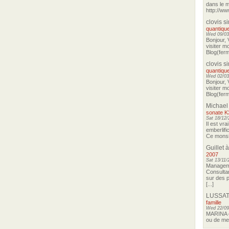
dans le m
http://ww
clovis s
quantique
Wed 09/03
Bonjour, 
visiter m
Blog(ferm
clovis s
quantique
Wed 02/03
Bonjour, 
visiter m
Blog(ferm
Michael
sonate K
Sat 18/12/
Il est vra
emberlifi
Ce monsie
Guillet
à
2007
Sat 13/11/
Manageme
Consultan
sur des p
[...]
LUSSAT
famille
Wed 22/09
MARINA o
ou de me 