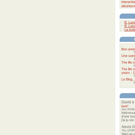
interpréta
désinfor
B. Luss
B. Luss
La troi
Bon anni
T
Une soir
S
The life 
The life 
years - 1
T
Le Blog...
W
David
à
lune"
Sun 05/06/
Intéressa
d'une tou
j'ai ju st
Alexis 
Thu 12/05/
Voici un 