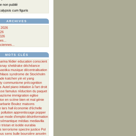
 non publié
lypsis cum figuris
ARCHIVES
 2026
026
026
es...
ciennes...
MOTS CLÉS
arina fédier
education
conscient
osnay
sheldrake
déchéance
astika
musique
décentralisation
hilaos
syndrome de Stockholm
ade
katchen
yin et yang
ty
communisme
précognition
s
Autel
piano
initiation à l'art
droit
sse
famulus
réduction du paquet
nazisme
immigration
eglise
ise en scène
bien et mal
génie
arbarie
Boulez
maisons
e
lars hall
économie d'échelle
pollution
apprentissage
popper
que
mode d'emploi
désinformation
sémantique
médias
mediavilla
e
tristan et isolde
eurabia
s
terrorisme
spectre
justice
Pol
pus
sens
bulle boursière
anselm