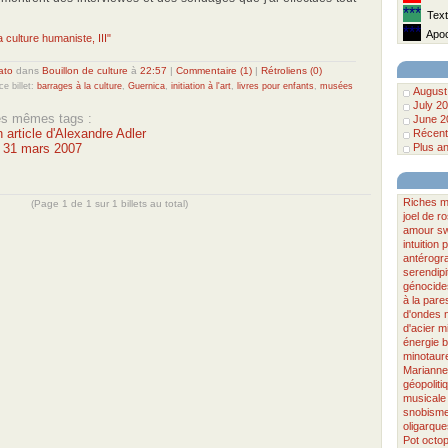
***
Texte
***
Apoca
a culture humaniste, III"
ato
dans
Bouillon de culture
à
22:57
|
Commentaire (1)
|
Rétroliens (0)
ce billet:
barrages à la culture
,
Guernica
,
initiation à l'art
,
livres pour enfants
,
musées
August
July 2
les mêmes tags :
June 2
 article d'Alexandre Adler
Récent
u 31 mars 2007
Plus an
Riches
m
(Page 1 de 1 sur 1 billets au total)
joel de r
amour
sw
intuition
p
antérogr
serendipi
génocide
à la pare
d'ondes
d'acier
m
énergie
b
minotaur
Marianne
géopoliti
musicale
snobism
oligarque
Pot
octo