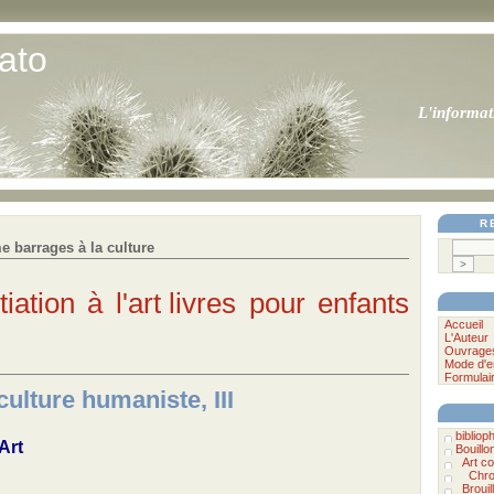
ato
L'informat
R
 barrages à la culture
itiation à l'art
livres pour enfants
Accueil
L'Auteur
Ouvrage
Mode d'e
Formulai
culture humaniste, III
biblioph
Art
Bouillo
Art c
Chro
Brouil