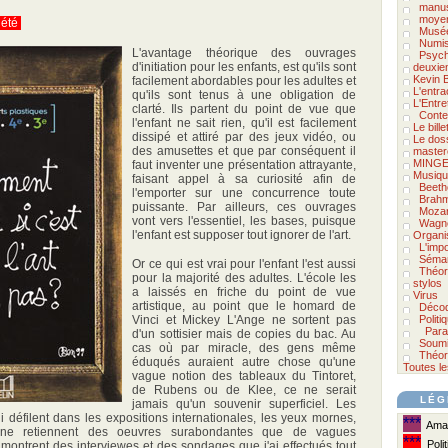
manus
moyen
lété
Musée
Numis
L'avantage théorique des ouvrages
Psycho
d'initiation pour les enfants, est qu'ils sont
deuxie
Kevin 
facilement abordables pour les adultes et
L'entra
qu'ils sont tenus à une obligation de
L'Entre
clarté. Ils partent du point de vue que
Conte
l'enfant ne sait rien, qu'il est facilement
Le bill
dissipé et attiré par des jeux vidéo, ou
Le doss
des amusettes et que par conséquent il
master
MINGE
faut inventer une présentation attrayante,
Musiqu
faisant appel à sa curiosité afin de
Beeth
l'emporter sur une concurrence toute
Brah
puissante. Par ailleurs, ces ouvrages
Mozar
vont vers l'essentiel, les bases, puisque
Wagn
l'enfant est supposer tout ignorer de l'art.
Organi
L'imp
Séman
Or ce qui est vrai pour l'enfant l'est aussi
Théor
pour la majorité des adultes. L'école les
stylos
a laissés en friche du point de vue
Virus
artistique, au point que le homard de
Décod
Vinci et Mickey L'Ange ne sortent pas
Politi
Para
d'un sottisier mais de copies du bac. Au
Soumi
cas où par miracle, des gens même
Théor
éduqués auraient autre chose qu'une
Toutes le
vague notion des tableaux du Tintoret,
de Rubens ou de Klee, ce ne serait
LÉG
jamais qu'un souvenir superficiel. Les
défilent dans les expositions internationales, les yeux mornes,
***
Amat
 ne retiennent des oeuvres surabondantes que de vagues
***
Polit
 montrent des interviewes et des sondages que j'ai effectués tout