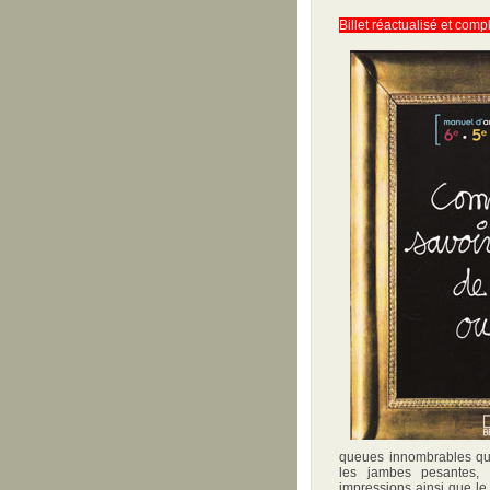
Billet réactualisé et comp
queues innombrables qui 
les jambes pesantes,
impressions ainsi que le