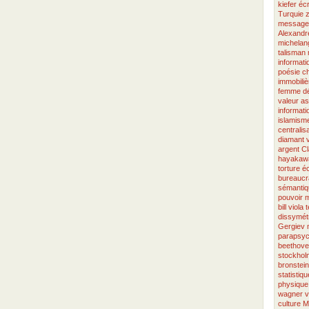
kiefer
écr
Turquie
message
Alexandr
michelang
talisman
informati
poésie ch
immobiliè
femme
d
valeur
as
informati
islamism
centralis
diamant 
argent
Cl
hayakaw
torture
éc
bureaucr
sémanti
pouvoir
bill viola
t
dissymét
Gergiev
parapsyc
beethov
stockhol
bronstein
statistiq
physique
wagner
v
culture
M