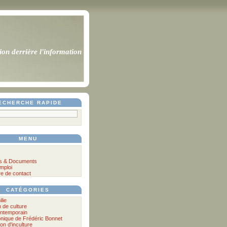
ion derrière l'information
ECHERCHE RAPIDE
MENU
s & Documents
mploi
re de contact
CATÉGORIES
ilie
n de culture
ontemporain
nique de Frédéric Bonnet
lon d'inculture