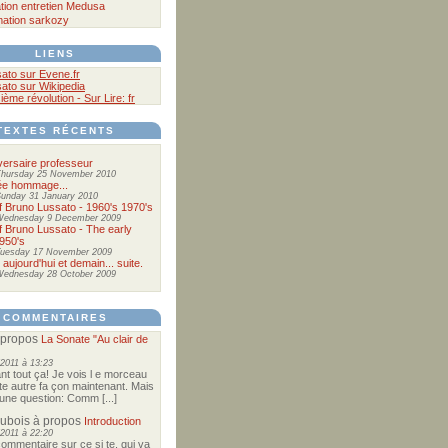
tion
entretien
Medusa
mation
sarkozy
LIENS
ato sur Evene.fr
ato sur Wikipedia
sième révolution - Sur Lire: fr
TEXTES RÉCENTS
versaire professeur
hursday 25 November 2010
ée hommage...
unday 31 January 2010
of Bruno Lussato - 1960's 1970's
Wednesday 9 December 2009
of Bruno Lussato - The early
950's
uesday 17 November 2009
 aujourd'hui et demain... suite.
ednesday 28 October 2009
COMMENTAIRES
 propos
La Sonate "Au clair de
2011 à 13:23
nt tout ça! Je vois l e morceau
te autre fa çon maintenant. Mais
e une question: Comm [...]
Dubois
à propos
Introduction
2011 à 22:20
commentaire sur ce si te, qui va