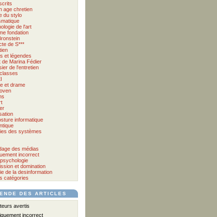
crits
 age chretien
 du stylo
matique
logie de l'art
me fondation
Bronstein
cte de S***
tien
s et légendes
et de Marina Fédier
ier de l'entretien
classes
I
e et drame
oven
ms
t
er
sation
osture informatique
tique
ies des systèmes
age des médias
quement incorrect
psychologie
ssion et domination
ie de la desinformation
s catégories
ENDE DES ARTICLES
eurs avertis
iquement incorrect