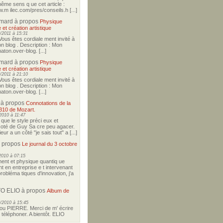
ême sens q ue cet article :
w.m ilec.com/pres/conseils.h [...]
imard
à propos
Physique
 et création artistique
/2011 à 15:31
Vous êtes cordiale ment invité à
on blog . Description : Mon
aton.over-blog. [...]
imard
à propos
Physique
 et création artistique
/2011 à 21:10
Vous êtes cordiale ment invité à
on blog . Description : Mon
aton.over-blog. [...]
à propos
Connotations de la
310 de Mozart.
2010 à 11:47
i que le style préci eux et
coté de Guy Sa cre peu agacer.
ur a un côté "je sais tout" a [...]
 propos
Le journal du 3 octobre
2010 à 07:15
nt et physique quantiq ue
t en entreprise e t intervenant
robléma tiques d'innovation, j'a
O ELIO
à propos
Album de
/2010 à 15:45
u PIERRE. Merci de m' écrire
téléphoner. A bientôt. ELIO