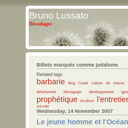
Bruno Lussato
Décodages
Billets marqués comme judaîsme
Related tags
barbarie
blog
Cauet
culture de masse
déferlement
démagogie
développement
ign
prophétique
l'entretie
inculture
socrate
Wednesday, 14 November 2007
Le jeune homme et l'Océa