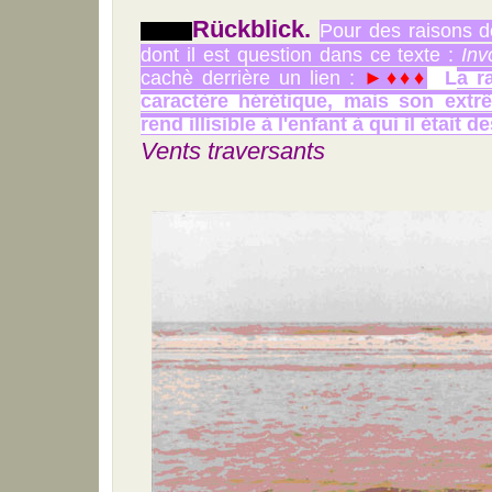
Rückblick.
Pour des raisons d
dont il est question dans ce texte :
Inv
cachè derrière un lien :
►♦♦♦
L
a
r
caractère hérétique, mais son extr
rend illisible à l'enfant à qui il était 
Vents traversants