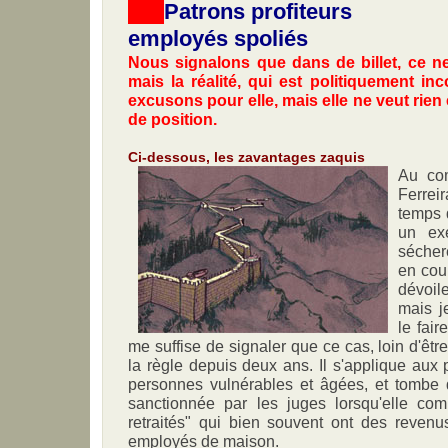
Patrons profiteurs
employés spoliés
Nous signalons que dans de billet, ce 
mais la réalité, qui est politiquement i
excusons pour elle, mais elle ne veut rie
de position.
Ci-dessous, les zavantages zaquis
Au co
Ferreir
temps 
un ex
sécher
en cour
dévoil
mais j
le fair
me suffise de signaler que ce cas, loin d'êtr
la règle depuis deux ans. Il s'applique aux 
personnes vulnérables et âgées, et tombe
sanctionnée par les juges lorsqu'elle co
retraités" qui bien souvent ont des revenu
employés de maison.