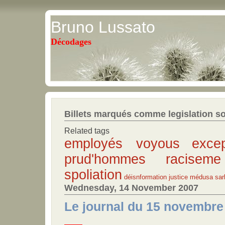
Bruno Lussato
Décodages
Billets marqués comme legislation so
Related tags
employés voyous
exce
prud'hommes
racise
spoliation
déisnformation
justice
médusa
sar
Wednesday, 14 November 2007
Le journal du 15 novembre