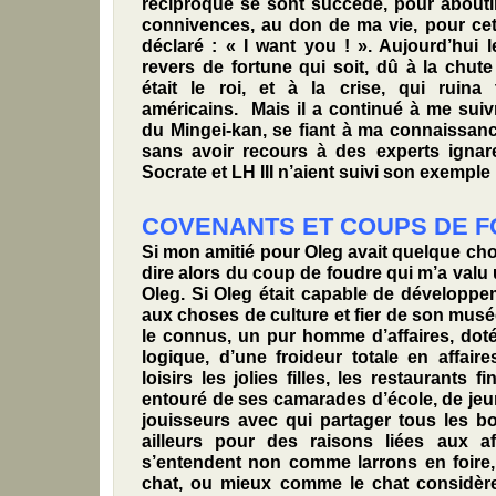
réciproque se sont succédé, pour aboutir
connivences, au don de ma vie, pour ce
déclaré : « I want you ! ». Aujourd’hui l
revers de fortune qui soit, dû à la chute
était le roi, et à la crise, qui ruin
américains. Mais il a continué à me suiv
du Mingei-kan, se fiant à ma connaissanc
sans avoir recours à des experts ignar
Socrate et LH III n’aient suivi son exemple 
COVENANTS ET COUPS DE 
Si mon amitié pour Oleg avait quelque ch
dire alors du coup de foudre qui m’a valu 
Oleg. Si Oleg était capable de développe
aux choses de culture et fier de son musée
le connus, un pur homme d’affaires, dot
logique, d’une froideur totale en affair
loisirs les jolies filles, les restaurants f
entouré de ses camarades d’école, de je
jouisseurs avec qui partager tous les bo
ailleurs pour des raisons liées aux af
s’entendent non comme larrons en foire
chat, ou mieux comme le chat considère