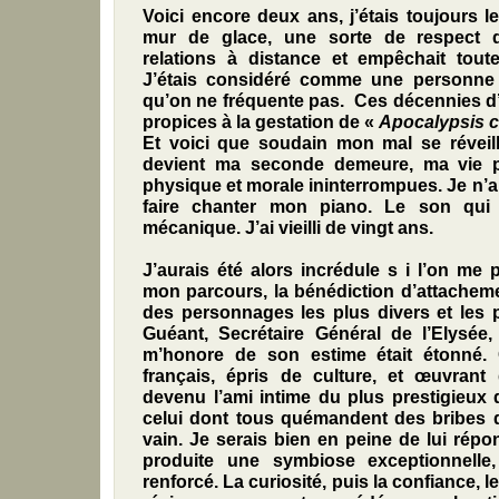
Voici encore deux ans, j’étais toujours le
mur de glace, une sorte de respect q
relations à distance et empêchait toute
J’étais considéré comme une personne
qu’on ne fréquente pas. Ces décennies d’
propices à la gestation de «
Apocalypsis 
Et voici que soudain mon mal se réveill
devient ma seconde demeure, ma vie pr
physique et morale ininterrompues. Je n’a
faire chanter mon piano. Le son qui 
mécanique. J’ai vieilli de vingt ans.
J’aurais été alors incrédule s i
l’on me pr
mon parcours, la bénédiction d’attacheme
des personnages les plus divers et les 
Guéant, Secrétaire Général de l’Elysée
m’honore de son estime était étonné. C
français, épris de culture, et œuvrant d
devenu l’ami intime du plus prestigieux 
celui dont tous quémandent des bribes d
vain. Je serais bien en peine de lui rép
produite une symbiose exceptionnelle
renforcé. La curiosité, puis la confiance, l