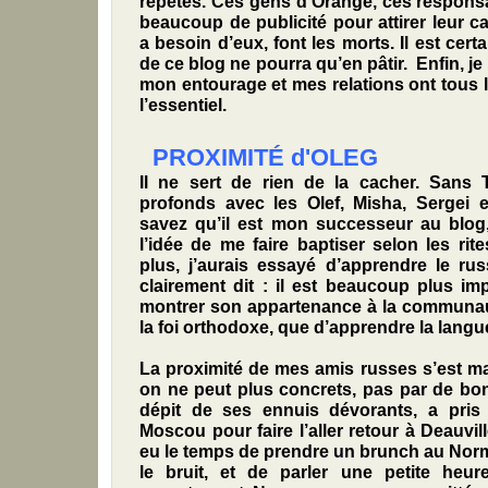
répétés. Ces gens d’Orange, ces responsa
beaucoup de publicité pour attirer leur c
a besoin d’eux, font les morts. Il est cert
de ce blog ne pourra qu’en pâtir. Enfin, j
mon entourage et mes relations ont tous lu
l’essentiel.
PROXIMITÉ
d'
OLEG
Il ne sert de rien de la cacher. Sans 
profonds avec les Olef, Misha, Sergei 
savez qu’il est mon successeur au blog,
l’idée de me faire baptiser selon les ri
plus, j’aurais essayé d’apprendre le ru
clairement dit : il est beaucoup plus im
montrer son appartenance à la communau
la foi orthodoxe, que d’apprendre la langu
La proximité de mes amis russes s’est ma
on ne peut plus concrets, pas par de bo
dépit de ses ennuis dévorants, a pris 
Moscou pour faire l’aller retour à Deauvi
eu le temps de prendre un brunch au Norm
le bruit, et de parler une petite he