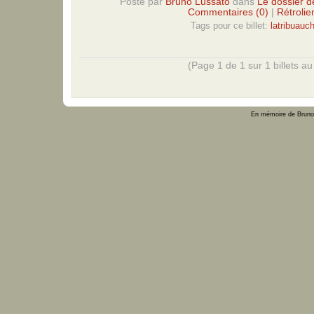
Posté par
Bruno Lussato
dans
Le dossier de
Commentaires (0)
|
Rétrolie
Tags pour ce billet:
latribuauc
(Page 1 de 1 sur 1 billets au 
En mémoire de Bruno 