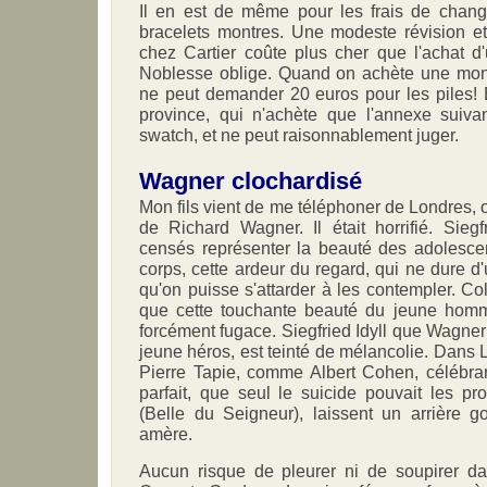
Il en est de même pour les frais de chan
bracelets montres. Une modeste révision e
chez Cartier coûte plus cher que l'achat d
Noblesse oblige. Quand on achète une mon
ne peut demander 20 euros pour les piles!
province, qui n'achète que l'annexe suiva
swatch, et ne peut raisonnablement juger.
Wagner clochardisé
Mon fils vient de me téléphoner de Londres, où
de Richard Wagner. Il était horrifié. Sieg
censés représenter la beauté des adolescen
corps, cette ardeur du regard, qui ne dure d
qu'on puisse s'attarder à les contempler. Col
que cette touchante beauté du jeune homme
forcément fugace. Siegfried Idyll que Wagner 
jeune héros, est teinté de mélancolie. Dans 
Pierre Tapie, comme Albert Cohen, célébran
parfait, que seul le suicide pouvait les p
(Belle du Seigneur), laissent un arrière g
amère.
Aucun risque de pleurer ni de soupirer da