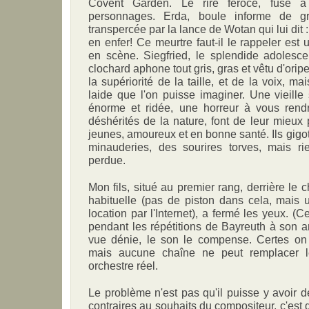
Covent Garden. Le rire féroce, fuse 
personnages. Erda, boule informe de gr
transpercée par la lance de Wotan qui lui dit : 
en enfer! Ce meurtre faut-il le rappeler est
en scène. Siegfried, le splendide adolesce
clochard aphone tout gris, gras et vêtu d'orip
la supériorité de la taille, et de la voix, ma
laide que l'on puisse imaginer. Une vieille
énorme et ridée, une horreur à vous ren
déshérités de la nature, font de leur mieux 
jeunes, amoureux et en bonne santé. Ils gigote
minauderies, des sourires torves, mais rie
perdue.
Mon fils, situé au premier rang, derrière le c
habituelle (pas de piston dans cela, mais 
location par l'Internet), a fermé les yeux. (
pendant les répétitions de Bayreuth à son 
vue dénie, le son le compense. Certes on
mais aucune chaîne ne peut remplacer l
orchestre réel.
Le problème n'est pas qu'il puisse y avoir d
contraires au souhaits du compositeur, c'est 