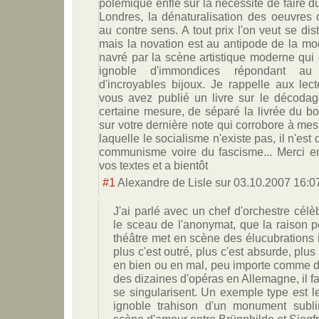
polémique enfle sur la nécessité de faire 
Londres, la dénaturalisation des oeuvres o
au contre sens. A tout prix l'on veut se di
mais la novation est au antipode de la mod
navré par la scène artistique moderne qu
ignoble d'immondices répondant a
d'incroyables bijoux. Je rappelle aux lect
vous avez publié un livre sur le décoda
certaine mesure, de séparé la livrée du bo
sur votre dernière note qui corrobore à mes
laquelle le socialisme n'existe pas, il n'est
communisme voire du fascisme... Merci en
vos textes et a bientôt
#1
Alexandre de Lisle
sur
03.10.2007 16:0
J'ai parlé avec un chef d'orchestre cél
le sceau de l'anonymat, que la raison po
théâtre met en scène des élucubrations in
plus c'est outré, plus c'est absurde, plus
en bien ou en mal, peu importe comme dis
des dizaines d'opéras en Allemagne, il f
se singularisent. Un exemple type est l
ignoble trahison d'un monument subl