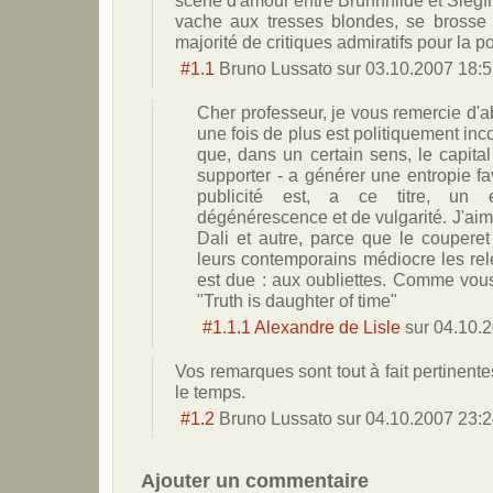
scène d'amour entre Brünnhilde et Siegfr
vache aux tresses blondes, se brosse 
majorité de critiques admiratifs pour la p
#1.1
Bruno Lussato
sur
03.10.2007 18:
Cher professeur, je vous remercie d'
une fois de plus est politiquement incor
que, dans un certain sens, le capital 
supporter - a générer une entropie f
publicité est, a ce titre, un 
dégénérescence et de vulgarité. J'aim
Dali et autre, parce que le coupere
leurs contemporains médiocre les relé
est due : aux oubliettes. Comme vous 
"Truth is daughter of time"
#1.1.1
Alexandre de Lisle
sur
04.10.
Vos remarques sont tout à fait pertinentes
le temps.
#1.2
Bruno Lussato
sur
04.10.2007 23:
Ajouter un commentaire