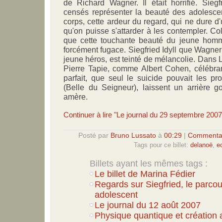
de Richard Wagner. Il était horrifié. Sieg
censés représenter la beauté des adolescen
corps, cette ardeur du regard, qui ne dure d
qu'on puisse s'attarder à les contempler. Col
que cette touchante beauté du jeune homme
forcément fugace. Siegfried Idyll que Wagner 
jeune héros, est teinté de mélancolie. Dans 
Pierre Tapie, comme Albert Cohen, célébran
parfait, que seul le suicide pouvait les p
(Belle du Seigneur), laissent un arrière g
amère.
Continuer à lire "Le journal du 29 septembre 2007
Posté par
Bruno Lussato
à
00:29
|
Commentai
Tags pour ce billet:
delanoë
,
e
Billets ayant les mêmes tags :
Le billet de Marina Fédier
Regards sur Siegfried, le parcou
adolescent
Le journal du 12 août 2007
Physique quantique et création a