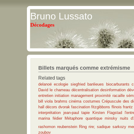
Bruno Lussato
Décodages
Billets marqués comme extrémisme
Related tags
delanoë
ecologie
siegfried
banlieues
biocarburants
c
David le chameau
décentralisation
desinformation
dév
entretien
initiation
management
proximité
racaille
sémi
bill viola
brahms
cinéma
costumes
Crépuscule des d
hall
décors
dvorak
fascination
fitzgibbons
flinois
frantz
interprétation
jean-paul tapie
Kirsten Flagstad
l'entr
marina fédier
Métaphore quantique
minsky
nuits d'
rashomon
reubenstein
Ring
rire; sadique
sarkozy mer
zoubov