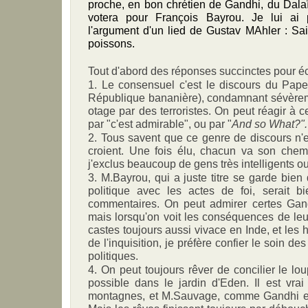
proche, en bon chrétien de Gandhi, du Dala
votera pour François Bayrou. Je lui ai 
l'argument d'un lied de Gustav MAhler : Sa
poissons.
Tout d'abord des réponses succinctes pour écla
1. Le consensuel c'est le discours du Pape
République bananière), condamnant sévèreme
otage par des terroristes. On peut réagir à 
par "c'est admirable", ou par "
And so What?".
2. Tous savent que ce genre de discours n'
croient. Une fois élu, chacun va son chemi
j'exclus beaucoup de gens très intelligents ou 
3. M.Bayrou, qui a juste titre se garde bien
politique avec les actes de foi, serait b
commentaires. On peut admirer certes Gan
mais lorsqu'on voit les conséquences de le
castes toujours aussi vivace en Inde, et les 
de l'inquisition, je préfère confier le soin de
politiques.
4. On peut toujours rêver de concilier le lou
possible dans le jardin d'Eden. Il est vra
montagnes, et M.Sauvage, comme Gandhi et 