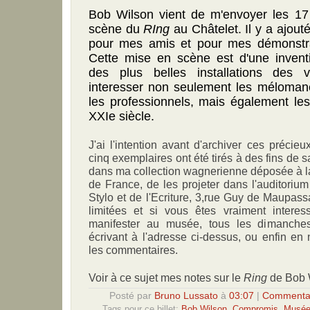
Bob Wilson vient de m'envoyer les 1
scène du
RIng
au Châtelet. Il y a ajouté
pour mes amis et pour mes démonstra
Cette mise en scène est d'une inventi
des plus belles installations des v
interesser non seulement les méloman
les professionnels, mais également les
XXIe siècle.
J'ai l'intention avant d'archiver ces précie
cinq exemplaires ont été tirés à des fins de 
dans ma collection wagnerienne déposée à l
de France, de les projeter dans l'auditori
Stylo et de l'Ecriture, 3,rue Guy de Maupass
limitées et si vous êtes vraiment intere
manifester au musée, tous les dimanch
écrivant à l'adresse ci-dessus, ou enfin en 
les commentaires.
Voir à ce sujet mes notes sur le
Ring
de Bob 
Posté par
Bruno Lussato
à
03:07
|
Commentai
Tags pour ce billet:
Bob Wilson
,
Compromis
,
Musée 