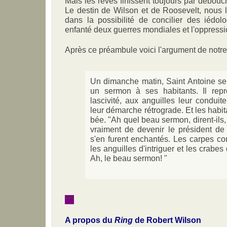
Mais les rêves finissent toujours par débou
Le destin de Wilson et de Roosevelt, nous l
dans la possibilité de concilier des iédol
enfanté deux guerres mondiales et l'oppressi
Après ce préambule voici l'argument de notre 
Un dimanche matin, Saint Antoine se re
un sermon à ses habitants. Il rep
lascivité, aux anguilles leur condui
leur démarche rétrograde. Et les habi
bée. "Ah quel beau sermon, dirent-ils
vraiment de devenir le président de 
s'en furent enchantés. Les carpes con
les anguilles d'intriguer et les crabe
Ah, le beau sermon! "
***
A propos du
Ring
de Robert Wilson