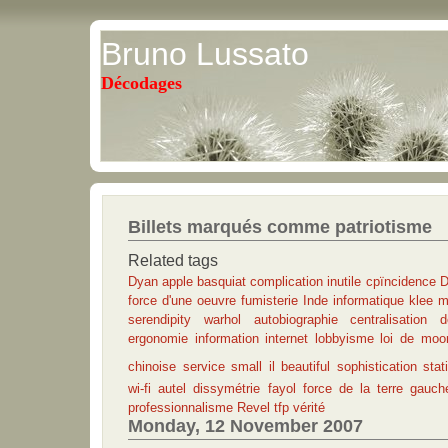
Bruno Lussato
Décodages
Billets marqués comme patriotisme
Related tags
Dyan
apple
basquiat
complication inutile
cpïncidence
D
force d'une oeuvre
fumisterie
Inde
informatique
klee
m
serendipity
warhol
autobiographie
centralisation
d
ergonomie
information
internet
lobbyisme
loi de moo
chinoise
service
small il beautiful
sophistication
stat
wi-fi
autel
dissymétrie
fayol
force de la terre
gauch
professionnalisme
Revel
tfp
vérité
Monday, 12 November 2007