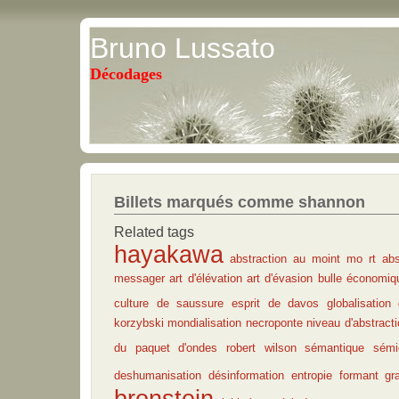
Bruno Lussato
Décodages
Billets marqués comme shannon
Related tags
hayakawa
abstraction au moint mo rt
abs
messager
art d'élévation
art d'évasion
bulle économiq
culture
de saussure
esprit de davos
globalisation
korzybski
mondialisation
necroponte
niveau d'abstract
du paquet d'ondes
robert wilson
sémantique
sémi
deshumanisation
désinformation
entropie
formant
gr
bronstein