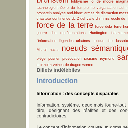
lobbyisme
loi de moore
magm
technologie
théorie de l'empreinte
vulgarisation
admr
bronstein
analyse
anti-blanc
armes de distraction mass
chasteté
continence
dcr2
del valle
dhimmis
ecole de f
force de la terre
force dela terre h
guerre des représentations
Huntington
islamisme
l'information
légendes urbaines
lexique
littel
lussato
noeuds sémantiqu
Micral
nazis
sa
piège
posner
provocation
racisme
reymond
stokholm
veines de dragon
warren
Billets indélébiles
Introduction
Information : des concepts disparates
Information, système, deux mots fourre-tout 
dire, désignant des réalités et des conc
contradictoires.
Le concept d'information couvre un domaine