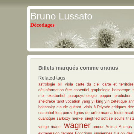
Bruno Lussato
Décodages
Billets marqués comme uranus
Related tags
astrologie
bill viola
carte du ciel
carte et territoire
désinformation
être essentiel
graphologie
horoscope
i
moi existentiel
parapsychologie
popper
prédiction
sheldrake
tarot
vocation
yang
yi king
yin
zététique
an
boltansky
claude guéant. viola à l'elysée
critiques
déc
essentiel
kira perov
lignes de crète
marina fédier
nicol
quantique
sarkozy merkel
siegfried
sottise
soufis
tris
wagner
vierge marie.
amour
Anima Animus
extraversion
femme
Fonctions jungiennes
fusion des 