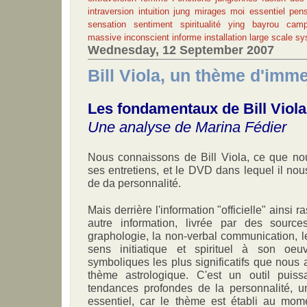
intraversion
intuition
jung
mirages
moi essentiel
pen
sensation
sentiment
spiritualité
ying
bayrou
camp
massive
inconscient
informe
installation
large scale s
Wednesday, 12 September 2007
Bill Viola, un thème d'imm
Les fondamentaux de Bill Viola
Une analyse de Marina Fédier
Nous connaissons de Bill Viola, ce que nou
ses entretiens, et le DVD dans lequel il nou
de da personnalité.
Mais derrière l'information "officielle" ainsi
autre information, livrée par des sourc
graphologie, la non-verbal communication, 
sens initiatique et spirituel à son oe
symboliques les plus significatifs que nous a
thème astrologique. C'est un outil puiss
tendances profondes de la personnalité, un
essentiel, car le thème est établi au mom