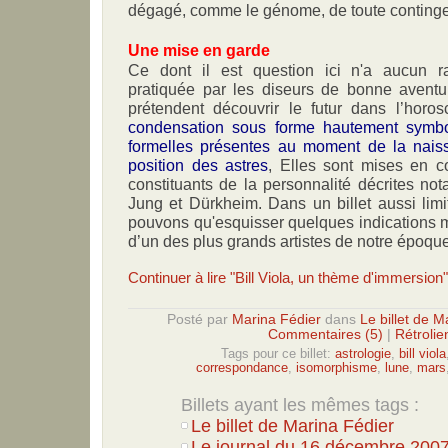
dégagé, comme le génome, de toute continge
Une mise en garde
Ce dont il est question ici n'a aucun ra
pratiquée par les diseurs de bonne aventu
prétendent découvrir le futur dans l’horo
condensation sous forme hautement symbol
formelles présentes au moment de la naiss
position des astres
, Elles sont mises en 
constituants de la personnalité décrites n
Jung et Dürkheim. Dans un billet aussi limi
pouvons qu'esquisser quelques indications m
d’un des plus grands artistes de notre époque
Continuer à lire "Bill Viola, un thème d'immersion"
Posté par
Marina Fédier
dans
Le billet de M
Commentaires (5)
|
Rétrolie
Tags pour ce billet:
astrologie
,
bill viola
correspondance
,
isomorphisme
,
lune
,
mars
Billets ayant les mêmes tags :
Le billet de Marina Fédier
Le journal du 16 décembre 200