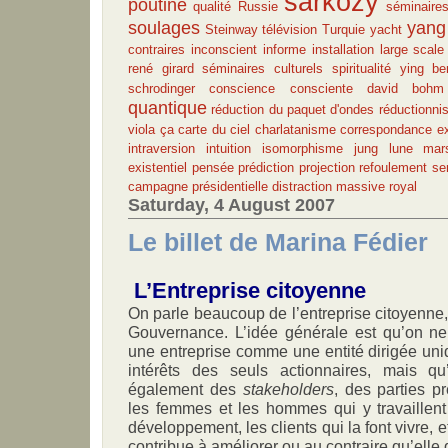
sarkozy
poutine
qualité
Russie
séminaires
soulages
yang
Steinway
télévision
Turquie
yacht
contraires
inconscient
informe
installation
large scal
rené girard
séminaires culturels
spiritualité
ying
be
schrodinger
conscience
consciente
david bohm
quantique
réduction du paquet d'ondes
réductionni
viola
ça
carte du ciel
charlatanisme
correspondance
e
intraversion
intuition
isomorphisme
jung
lune
mar
existentiel
pensée
prédiction
projection
refoulement
se
campagne présidentielle
distraction massive
royal
Saturday, 4 August 2007
Le billet de Marina Fédier
L’Entreprise citoyenne
On parle beaucoup de l’entreprise citoyenn
Gouvernance. L’idée générale est qu’on ne 
une entreprise comme une entité dirigée un
intérêts des seuls actionnaires, mais qu
également des
stakeholders
, des parties p
les femmes et les hommes qui y travaillent
développement, les clients qui la font vivre, 
contribue à améliorer ou au contraire qu’elle