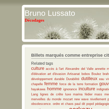
Bruno Lussato
Décodages
Billets marqués comme entreprise ci
Related tags
culture
accès à l'art
Alexandre del Valle
annette 
d'élévation
art d'évasion
Artisanat
bobos
Boulez
bra
dutilleux
développement durable
Durabilité
eau vi
femme
gouv
chapelle
force de la terre
formation
homme
inculture
hayakawa
ignorance
indignat
Lang
lignes de crête
luxe
marina fédier
mass me
merveilles du monde
mozart
new wave
nivellement p
obsolescence.
ordre et chaos
paul dit popol
pédagogi