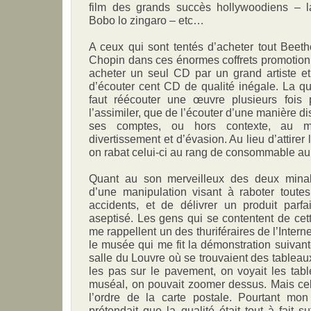
film des grands succès hollywoodiens – l
Bobo lo zingaro – etc…
A ceux qui sont tentés d’acheter tout Beeth
Chopin dans ces énormes coffrets promotionne
acheter un seul CD par un grand artiste et 
d’écouter cent CD de qualité inégale. La quan
faut réécouter une œuvre plusieurs fois 
l’assimiler, que de l’écouter d’une manière dis
ses comptes, ou hors contexte, au 
divertissement et d’évasion. Au lieu d’attirer
on rabat celui-ci au rang de consommable au
Quant au son merveilleux des deux minabl
d’une manipulation visant à raboter toutes
accidents, et de délivrer un produit parfa
aseptisé. Les gens qui se contentent de cett
me rappellent un des thuriféraires de l’Inter
le musée qui me fit la démonstration suivante
salle du Louvre où se trouvaient des tableau
les pas sur le pavement, on voyait les tab
muséal, on pouvait zoomer dessus. Mais cel
l’ordre de la carte postale. Pourtant mon 
prétendait que la qualité était tout à fait su