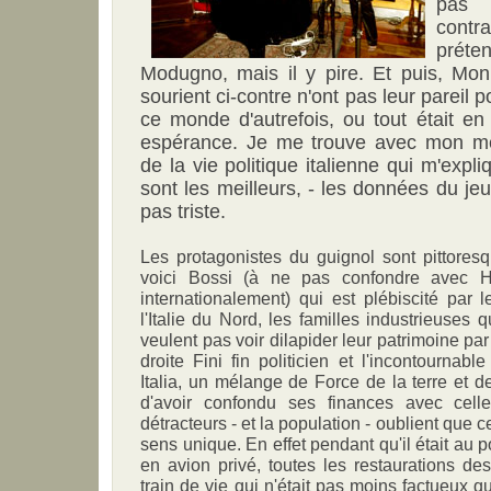
pas
cont
prét
Modugno, mais il y pire. Et puis, Mon
sourient ci-contre n'ont pas leur pareil
ce monde d'autrefois, ou tout était en
espérance. Je me trouve avec mon men
de la vie politique italienne qui m'expli
sont les meilleurs, - les données du jeu 
pas triste.
Les protagonistes du guignol sont pittoresqu
voici Bossi (à ne pas confondre avec 
internationalement) qui est plébiscité par 
l'Italie du Nord, les familles industrieuses q
veulent pas voir dilapider leur patrimoine pa
droite Fini fin politicien et l'incontournab
Italia, un mélange de Force de la terre et d
d'avoir confondu ses finances avec celle
détracteurs - et la population - oublient que c
sens unique. En effet pendant qu'il était au 
en avion privé, toutes les restaurations des
train de vie qui n'était pas moins factueux q