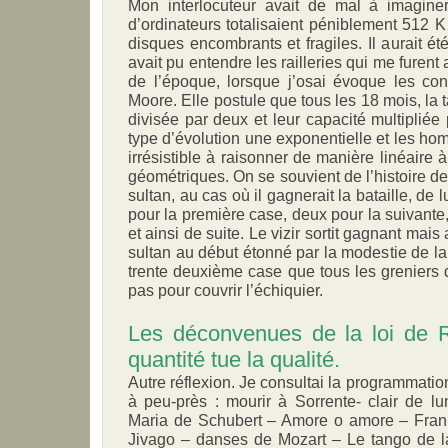
Mon interlocuteur avait de mal à imaginer 
d’ordinateurs totalisaient péniblement 512 K 
disques encombrants et fragiles. Il aurait été
avait pu entendre les railleries qui me furen
de l’époque, lorsque j’osai évoque les co
Moore. Elle postule que tous les 18 mois, la 
divisée par deux et leur capacité multipliée
type d’évolution une exponentielle et les h
irrésistible à raisonner de manière linéaire
géométriques. On se souvient de l’histoire d
sultan, au cas où il gagnerait la bataille, de 
pour la première case, deux pour la suivante,
et ainsi de suite. Le vizir sortit gagnant mais
sultan au début étonné par la modestie de la 
trente deuxième case que tous les greniers d
pas pour couvrir l’échiquier.
Les déconvenues de la loi de Ru
quantité tue la qualité.
Autre réflexion. Je consultai la programmatio
à peu-près : mourir à Sorrente- clair de 
Maria de Schubert – Amore o amore – Frank
Jivago – danses de Mozart – Le tango de 