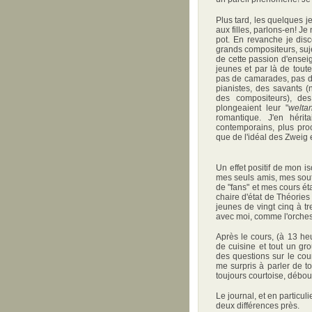
Plus tard, les quelques j
aux filles, parlons-en! Je
pot. En revanche je disc
grands compositeurs, suje
de cette passion d'enseig
jeunes et par là de toute
pas de camarades, pas de 
pianistes, des savants (
des compositeurs), de
plongeaient leur "
welta
romantique. J'en héri
contemporains, plus proc
que de l'idéal des Zweig
Un effet positif de mon i
mes seuls amis, mes sout
de "fans" et mes cours ét
chaire d'état de Théories
jeunes de vingt cinq à tr
avec moi, comme l'orches
Après le cours, (à 13 he
de cuisine et tout un gr
des questions sur le cou
me surpris à parler de to
toujours courtoise, débou
Le journal, et en particul
deux différences près.