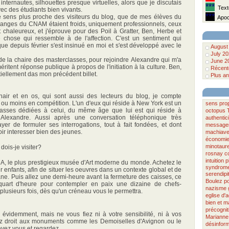
internautes, silhouettes presque virtuelles, alors que je discutais
***
Texte
ec des étudiants bien vivants.
***
 sens plus proche des visiteurs du blog, que de mes élèves du
Apoca
anges du CNAM étaient froids, uniquement professionnels, ceux
t chaleureux, et j'éprouve pour des Poil à Gratter, Ben, Herbe et
e chose qui ressemble à de l'affection. C'est un sentiment qui
 que depuis février s'est insinué en moi et s'est développé avec le
August
July 2
e la chaire des masterclasses, pour rejoindre Alexandre qui m'a
June 2
ritent réponse publique à propos de l'initiation à la culture. Ben,
Récente
tiellement das mon précédent billet.
Plus an
air et en os, qui sont aussi des lecteurs du blog, je compte
 ou moins en compétition. L'un d'eux qui réside à New York est un
sens
pro
lasses dédiées à celui, du même âge que lui est qui réside à
octopus
e" Alexandre. Aussi après une conversation téléphonique très
authentici
ayer de formuler ses interrogations, tout à fait fondées, et dont
message
r interesser bien des jeunes.
machiave
économie 
minotaur
dois-je visiter?
rosnay
c
intuition
p
oMA, le plus prestigieux musée d'Art moderne du monde. Achetez le
syndrome
r enfants, afin de situer les oeuvres dans un contexte global et de
serendipi
iane. Puis allez une demi-heure avant la fermeture des caisses, ce
Boulez
po
 quart d'heure pour contempler en paix une dizaine de chefs-
nazisme
 plusieurs fois, dès qu'un créneau vous le permettra.
eglise d'a
bien et m
précognit
t, évidemment, mais ne vous fiez ni à votre sensibilité, ni à vos
Marianne
lez droit aux monuments comme les Demoiselles d'Avignon ou le
désinform
yez vous et regardez.