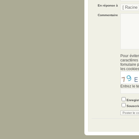
En réponse à
Commentaire
Pour évite
caractère
fomulaire p
les cookies
Entrez le t
Enregist
Souscrir