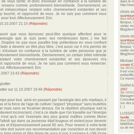
s de vous sentir, et donc d'évoluer en confiance à la lumière de
dans le m
http://ww
 ressens comme profondement bienveillante. Dernierement, un
te et mélancolique relatant votre cheminement existantiel et ses
clovis s
p touché, et rapproché de vous. Je ne sais pas comment vous
quantique
 pour tout. Affectueusement. Eric
Wed 09/03/
Bonjour, 
10.10.2007 21:15
(
Répondre
)
visiter m
Blog(ferma
savoir que vous éprouvez peut-être quelque affection pour le
clovis s
aveugle que je suis (avec ses nombreuses tares...) me fait
quantique
J'espère ne pas vous paraître trop prétentieux en vous confiant
Wed 02/03/
aide à devenir un être plus libre, c'est aussi car il m'a permis de
Bonjour, 
visiter m
nc d'évoluer en confiance à la lumière de votre personne que je
Blog(ferma
ndement bienveillante. Dernierement, un certain billet intimiste
elatant votre cheminement existantiel et ses épreuves m'a
Michael
et rapproché de vous. Je ne sais pas comment vous remercier.
sonate K
out. Affectueusement. Eric
Sat 18/12/
Il est vra
.2007 23:43
(
Répondre
)
emberlifi
Ce monsieu
 gratter
Guillet
à
ratter
sur
11.10.2007 19:46
(
Répondre
)
2007
Sat 13/11/
Manageme
Consultan
mps pour tout. ainsi en passant par l'analogie des arts martiaux, il
sur des p
se et la force de l'age de cultiver l'aspect "physique" sans toutefois
[...]
al mais sans se focaliser dessus. De la répétion physique nait la
devient inconscient, c'est à ce stade que l'on travaille sur l'énergie
LUSSAT
Il n'est qu'à voir l'exemple des plus grand maîtres comme Morei
famille
'aikidi qui dans sa jeunesse était fougeux et violent pour devenir
Wed 22/09
MARINA o
paix et d'épanouissement passé 60 ans. Pour revenir à votre texte
ou de me 
ndre doit suivre vos recommandation par conviction et non devoir
s faire plaisir et être digne de vous si non il passera à côté d'une