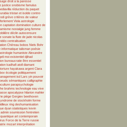
ssage
droit à la paresse
e
justice
snobisme
famulus
ediavilla
réduction du paquet
eurabia
tristan et isolde
contre-
odi
grève
critères de valeur
ferlement
Viola
astrologie
on
captation
domination
culture de
slamisme
nostalgie
jung
femme
obilière
déclin
autocensure
e
sonate
la flute de jade
nicolas
vidéo
centralisation
ation
Chéreau
bobos
Niels Bohr
 informatique
talisman
poésie
astrologie humaniste
Alexandre
eli
moi existentiel
djihad
ion
bureaucratie
être essentiel
iation
kadhafi
atoll
diamant
torture
hayakawa
argent
Clara
bov
écologie
politiquement
anagement
isd
Lars
yin
pouvoir
oeuds sémantiques
calligraphie
nculture
parapsychologie
phe
brahms
technologie
eau vive
lasse
apocalypse
hilarion
mahler
ie
piège
Gergiev
beethoven
syndrome de stockholm
forme
tilleux
ring
deshumanisation
que
dyan
statistiques
kevin
admin
soumission
l'entretien
 quantique
art contemporain
irus
Force de la Terre
russie
trix
mozart
interprétation