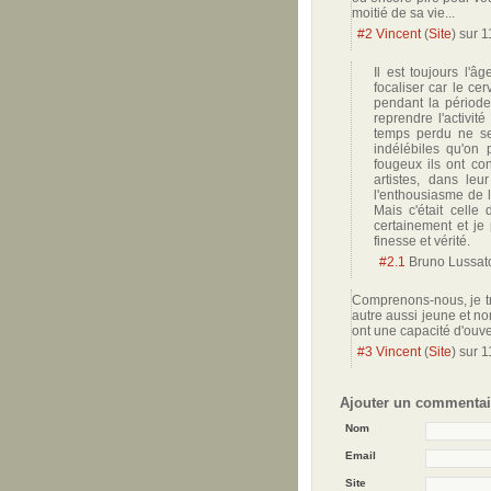
moitié de sa vie...
#2
Vincent
(
Site
) sur
1
Il est toujours l'
focaliser car le ce
pendant la période
reprendre l'activit
temps perdu ne se 
indélébiles qu'on 
fougeux ils ont co
artistes, dans leu
l'enthousiasme de l
Mais c'était celle
certainement et je
finesse et vérité.
#2.1
Bruno Lussa
Comprenons-nous, je tr
autre aussi jeune et no
ont une capacité d'ouve
#3
Vincent
(
Site
) sur
1
Ajouter un commentai
Nom
Email
Site