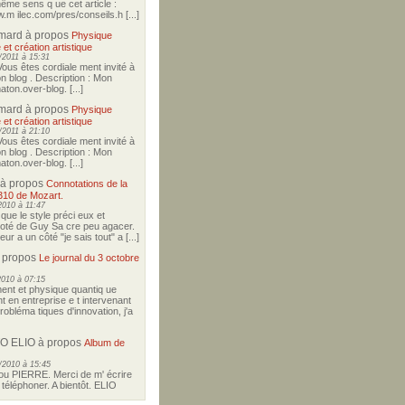
ême sens q ue cet article :
w.m ilec.com/pres/conseils.h [...]
imard
à propos
Physique
 et création artistique
2011 à 15:31
Vous êtes cordiale ment invité à
on blog . Description : Mon
ton.over-blog. [...]
imard
à propos
Physique
 et création artistique
2011 à 21:10
Vous êtes cordiale ment invité à
on blog . Description : Mon
ton.over-blog. [...]
à propos
Connotations de la
310 de Mozart.
2010 à 11:47
i que le style préci eux et
coté de Guy Sa cre peu agacer.
r a un côté "je sais tout" a [...]
 propos
Le journal du 3 octobre
2010 à 07:15
nt et physique quantiq ue
t en entreprise e t intervenant
robléma tiques d'innovation, j'a
O ELIO
à propos
Album de
/2010 à 15:45
u PIERRE. Merci de m' écrire
téléphoner. A bientôt. ELIO