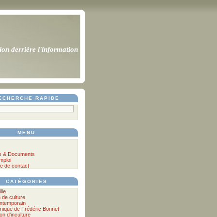
ion derrière l'information
ECHERCHE RAPIDE
MENU
s & Documents
mploi
e de contact
CATÉGORIES
lie
n de culture
ontemporain
nique de Frédéric Bonnet
lon d'inculture