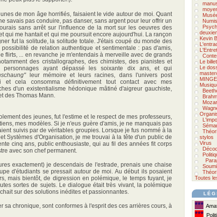
manus
moyen
eunes de mon âge horrifiés, faisaient le vide autour de moi. Quant
Musée
 ne savais pas conduire, pas danser, sans argent pour leur offrir un
Numis
Psycho
ourais sans arrêt sur l'influence de la mort sur les oeuvres des
deuxie
t qui me hantait et qui me poursuit encore aujourd'hui. La rançon
Kevin B
ner fut la solitude, la solitude totale. J'étais coupé du monde des
L'entra
 possibilité de relation authentique et sentimentale : pas d'amis,
L'Entre
flirts, ... en revanche je m'entendais à merveille avec de grands
Conte
notamment des cristallographes, des chimistes, des pianistes et
Le bill
Le doss
s personnages ayant dépassé les soixante dix ans, et qui
master
nschaung"
leur mémoire et leurs racines, dans l'univers post
MINGE
tai et cela consomma définitivement tout contact avec mes
Musiqu
hes d'un existentialisme hédonique mâtiné d'aigreur gauchiste,
Beeth
 et des Thomas Mann.
Brah
Mozar
Wagn
Organi
solement des jeunes, fut l'estime et le respect de mes professeurs,
L'impo
iens, mes modèles. Si je n'eus guère d'amis, je ne manquais pas
Séman
aient suivis par de véritables groupies. Lorsque je fus nommé à la
Théor
 et Systèmes d'Organisation, je me trouvai à la tête d'un public de
stylos
Virus
ente cinq ans, public enthousiaste, qui au fil des années fit corps
Décod
tre avec son chef permanent.
Politi
Para
ures exactement) je descendais de l'estrade, prenais une chaise
Soumi
oupe d'étudiants se pressait autour de moi. Au début ils posaient
Théori
rs, mais bientôt, de digression en polémique, le temps fuyant, je
Toutes le
utes sortes de sujets. Le dialogue était très vivant, la polémique
chait sur des solutions inédites et passionnantes.
LÉG
***
ier sa chronique, sont conformes à l'esprit des ces arrières cours, à
Amate
***
Polit