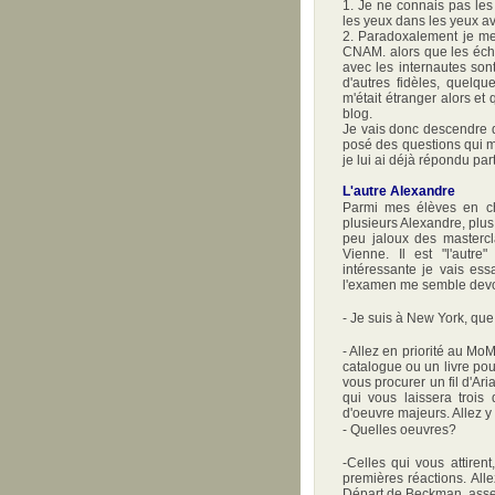
1. Je ne connais pas les 
les yeux dans les yeux av
2. Paradoxalement je me
CNAM. alors que les éch
avec les internautes son
d'autres fidèles, quelqu
m'était étranger alors et
blog.
Je vais donc descendre d
posé des questions qui mé
je lui ai déjà répondu par
L'autre Alexandre
Parmi mes élèves en ch
plusieurs Alexandre, plus
peu jaloux des masterc
Vienne. Il est "l'autr
intéressante je vais ess
l'examen me semble devoi
- Je suis à New York, que 
- Allez en priorité au M
catalogue ou un livre pou
vous procurer un fil d'Ar
qui vous laissera trois
d'oeuvre majeurs. Allez y
- Quelles oeuvres?
-Celles qui vous attiren
premières réactions. Al
Départ de Beckman, asse