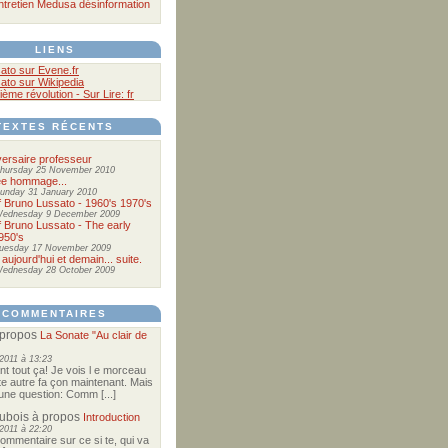
ntretien
Medusa
désinformation
LIENS
ato sur Evene.fr
ato sur Wikipedia
ième révolution - Sur Lire: fr
TEXTES RÉCENTS
ersaire professeur
hursday 25 November 2010
ée hommage...
unday 31 January 2010
of Bruno Lussato - 1960's 1970's
ednesday 9 December 2009
of Bruno Lussato - The early
950's
uesday 17 November 2009
 aujourd'hui et demain... suite.
ednesday 28 October 2009
COMMENTAIRES
propos
La Sonate "Au clair de
2011 à 13:23
nt tout ça! Je vois l e morceau
te autre fa çon maintenant. Mais
e une question: Comm [...]
Dubois
à propos
Introduction
2011 à 22:20
commentaire sur ce si te, qui va