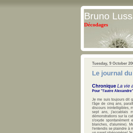
Bruno Luss
Décodages
Tuesday, 9 October 20
Le journal du
Chronique
La vie 
Pour "l'autre Alexandre
Je me suis toujours dit 
l'âge de cinq ans, paraî
discours inintelligibles,
sept ans, j'accablais 
démonstrations sur la cata
s'oxyde spontanément e
blanches, d'alumine). M
l'entendis se plaindre à 
un pareil phénomène! Je n