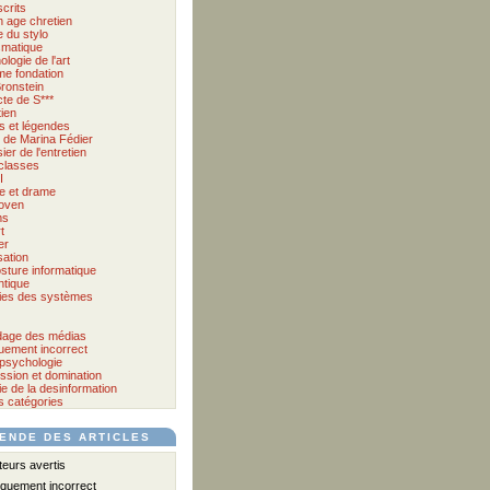
crits
 age chretien
 du stylo
matique
logie de l'art
me fondation
ronstein
cte de S***
tien
s et légendes
et de Marina Fédier
ier de l'entretien
classes
I
e et drame
oven
ms
t
er
sation
sture informatique
tique
ies des systèmes
age des médias
quement incorrect
psychologie
ssion et domination
e de la desinformation
s catégories
ENDE DES ARTICLES
urs avertis
iquement incorrect