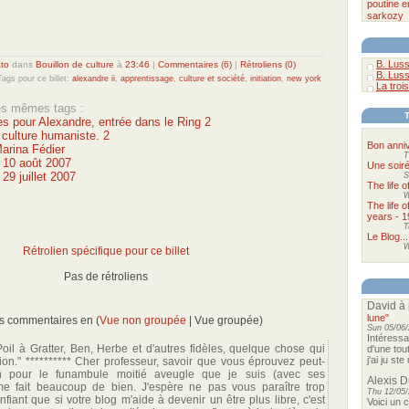
poutine
e
sarkozy
B. Luss
to
dans
Bouillon de culture
à
23:46
|
Commentaires (6)
|
Rétroliens (0)
B. Luss
Tags pour ce billet:
alexandre ii
,
apprentissage
,
culture et société
,
initiation
,
new york
La trois
les mêmes tags :
s pour Alexandre, entrée dans le Ring 2
 culture humaniste. 2
Bon anniv
Marina Fédier
T
u 10 août 2007
Une soir
 29 juillet 2007
S
The life 
W
The life 
years - 1
T
Le Blog...
W
Rétrolien spécifique pour ce billet
Pas de rétroliens
David
à 
lune"
es commentaires en (
Vue non groupée
| Vue groupée)
Sun 05/06/
Intéressa
Poil à Gratter, Ben, Herbe et d'autres fidèles, quelque chose qui
d'une tou
j'ai ju st
tion." ********** Cher professeur, savoir que vous éprouvez peut-
on pour le funambule moitié aveugle que je suis (avec ses
Alexis 
me fait beaucoup de bien. J'espère ne pas vous paraître trop
Thu 12/05/
fiant que si votre blog m'aide à devenir un être plus libre, c'est
Voici un 