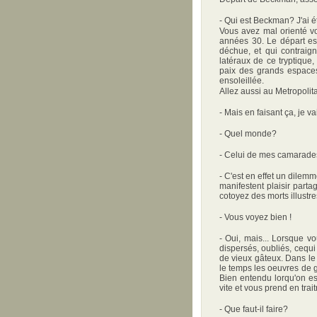
- Qui est Beckman? J'ai é
Vous avez mal orienté vo
années 30. Le départ est
déchue, et qui contraig
latéraux de ce tryptique,
paix des grands espace
ensoleillée.
Allez aussi au Metropolita
- Mais en faisant ça, je 
- Quel monde?
- Celui de mes camarades, 
- C'est en effet un dilem
manifestent plaisir partag
cotoyez des morts illustr
- Vous voyez bien !
- Oui, mais... Lorsque v
dispersés, oubliés, cequi
de vieux gâteux. Dans le
le temps les oeuvres de g
Bien entendu lorqu'on est
vite et vous prend en trai
- Que faut-il faire?