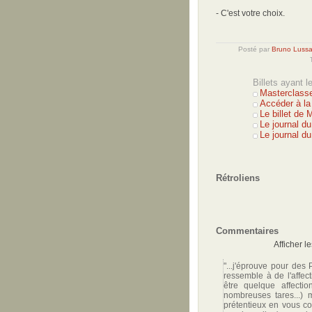
- C'est votre choix.
Posté par
Bruno Lussa
Billets ayant 
Masterclasse
Accéder à la
Le billet de 
Le journal d
Le journal du
Rétroliens
Commentaires
Afficher l
"...j'éprouve pour des 
ressemble à de l'affec
être quelque affecti
nombreuses tares...) 
prétentieux en vous con