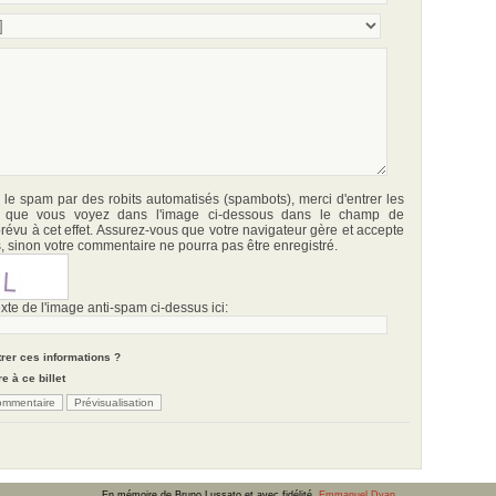
r le spam par des robits automatisés (spambots), merci d'entrer les
s que vous voyez dans l'image ci-dessous dans le champ de
révu à cet effet. Assurez-vous que votre navigateur gère et accepte
, sinon votre commentaire ne pourra pas être enregistré.
exte de l'image anti-spam ci-dessus ici:
rer ces informations ?
e à ce billet
En mémoire de Bruno Lussato et avec fidélité.
Emmanuel Dyan