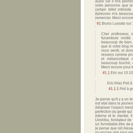
aussi car il m'a permi
votre personne que je
certain billet intimis
épreuves m'a beaucou
remercier. Merci encore
#1
Bruno Lussato
sur
Cher professeur, 
funambule moitié 
beaucoup de bien. 
que si votre blog m'
vous sentir, et do
ressens comme profo
et mélancolique r
beaucoup touché, 
Merci encore pour t
#1.1
Eric
sur
10.10
Eric Alias Poil à
#1.1.1
Poil à g
Je pense qu'il y a un te
est vital dans la jeunes
délaisser l'aspect ment
perfection du geste qui 
interne et le mental. 
Ueshiba, fondateur de l
un formidable être de 
je pense que cet Alexa
ou encore pire pour vou