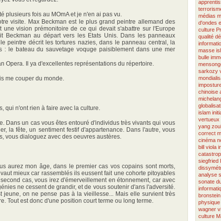
apprenti
terrorism
té plusieurs fois au MOmA et je n'en ai pas vu.
médias
m
tre visite. Max Beckman est le plus grand peintre allemand des
d'ondes
 une vision prémonitoire de ce qui devait s'abattre sur l'Europe
culture
Pr
nit Beckman au départ vers les Etats Unis. Dans les panneaux
qualité
dé
 le peintre décrit les tortures nazies, dans le panneau central, la
informati
s : le bateau du sauvetage voquge paisiblement dans une mer
masse
i
bulle imm
n Opera. Il ya d'excellentes représentations du répertoire.
mensong
sarkozy
vais me couper du monde.
mondialis
imposture
chinoise
michelang
globalisat
qui n'ont rien à faire avec la culture.
islam
init
vertueux
me. Dans un cas vous êtes entouré d'individus très vivants qui vous
yang
zou
er, la fête, un sentiment festif d'appartenance. Dans l'autre, vous
correct
m
es, vous dialoguez avec des oeuvres austères.
cinéma
n
bill viola
i
catastro
siegfried
ous aurez mon âge, dans le premier cas vos copains sont morts,
dissymétr
 vaut mieux car rassemblés ils eussent fait une cohorte pitoyables
analyse
 second cas, vous irez d'émerveillement en étonnement, car avec
sonate
du
énies ne cessent de grandir, et de vous soutenir d'ans l'adversité.
informati
 jeune, on ne pense pas à la vieillesse... Mais elle survient très
bronstein
tre. Tout est donc d'une position court terme ou long terme.
physique
wagner
v
culture
Ma