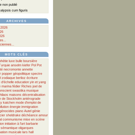
 non publié
lypsis cum figuris
ARCHIVES
 2026
026
026
s...
ciennes...
MOTS CLÉS
phétie
luxe
bulle boursière
Turquie
anselm kiefer
Pol Pot
té
necromonte
annette
r
popper
géopolitique
spectre
l
zodiaque
berlioz
écriture
d'échelle
education
yin et yang
e
marina fédier
Riches
joel de
onscient
swastika
musique
hilaos
maisons
décentralisation
 de Stockholm antérograde
ty
katchen
mode d'emploi
de
llution
énergie
immigration
génocides
piano
Autel
génie
cier
sheldrake
déchéance
amour
al
communisme
mise en scène
ion
initiation à l'art
barbarie
sémantique
oligarques
ation musicale
lars hall