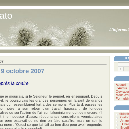
ato
L'informat
R
07
 9 octobre 2007
après la chaire
Accueil
"
L'Auteur
Ouvrage
Mode d'e
que je mourrais, si le Seigneur le permet, en enseignant. Depuis
Formulair
t-il, je poursuivais les grandes personnes en faisant de grands
 mais qui ressemblaient fort à des sermons. Plus tard, passés les
mon père, à son retour d'un travail harassant, de longues
lyse ou sur l'action de l'air sur l'aluminium enduit de mercure. (Il
bibliophi
t il en pousse d'assez répugnantes concrétions vermiculaires
Bouillo
on père essayait de ne rien en faire paraître, mais un soir je
Art c
Chro
ma mère : "Qu'est-ce que j'ai fait au bon dieu pour avoir engendré
Brouil
e peux plus le supporter!).