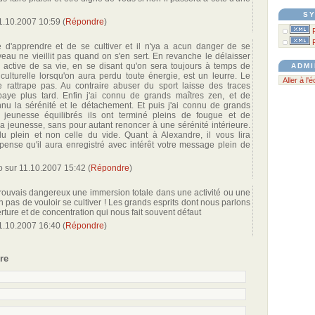
SY
1.10.2007 10:59
(
Répondre
)
âge d'apprendre et de se cultiver et il n'ya a acun danger de se
rveau ne vieillit pas quand on s'en sert. En revanche le délaisser
 active de sa vie, en se disant qu'on sera toujours à temps de
ADMI
é culturelle lorsqu'on aura perdu toute énergie, est un leurre. Le
Aller à l'
rattrape pas. Au contraire abuser du sport laisse des traces
paye plus tard. Enfin j'ai connu de grands maîtres zen, et de
nnu la sérénité et le détachement. Et puis j'ai connu de grands
r jeunesse équilibrés ils ont terminé pleins de fougue et de
a jeunesse, sans pour autant renoncer à une sérénité intérieure.
 du plein et non celle du vide. Quant à Alexandre, il vous lira
 pense qu'il aura enregistré avec intérêt votre message plein de
to
sur
11.10.2007 15:42
(
Répondre
)
ouvais dangereux une immersion totale dans une activité ou une
n pas de vouloir se cultiver ! Les grands esprits dont nous parlons
rture et de concentration qui nous fait souvent défaut
1.10.2007 16:40
(
Répondre
)
re