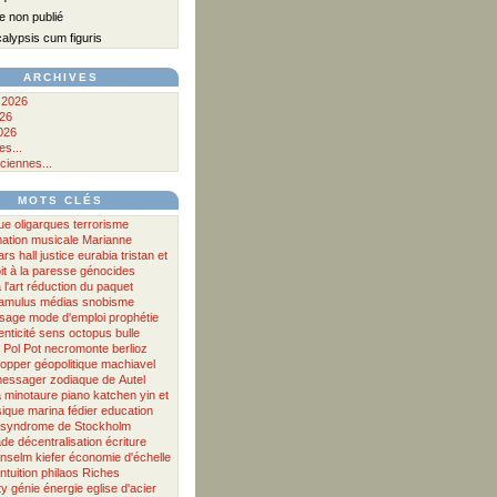
 non publié
lypsis cum figuris
ARCHIVES
 2026
026
026
s...
ciennes...
MOTS CLÉS
ue
oligarques
terrorisme
ation musicale
Marianne
lars hall
justice
eurabia
tristan et
it à la paresse
génocides
 l'art
réduction du paquet
famulus
médias
snobisme
ssage
mode d'emploi
prophétie
nticité
sens
octopus
bulle
Pol Pot
necromonte
berlioz
opper
géopolitique
machiavel
messager
zodiaque
de
Autel
a
minotaure
piano
katchen
yin et
ique
marina fédier
education
syndrome de Stockholm
ade
décentralisation
écriture
nselm kiefer
économie d'échelle
intuition
philaos
Riches
ty
génie
énergie
eglise d'acier