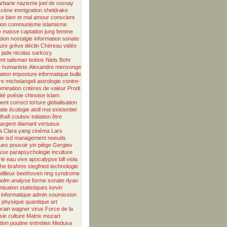
rbarie
nazisme
joel de rosnay
scène
immigration
sheldrake
ce
bien et mal
amour
conscient
ion
communisme
islamisme
de masse
captation
jung
femme
tion
nostalgie
information
sonate
ure
grève
déclin
Chéreau
vidéo
e jade
nicolas sarkozy
ent
talisman
bobos
Niels Bohr
e humaniste
Alexandre
mensonge
ation
imposture informatique
bulle
re
michelangeli
astrologie
contre-
omination
critères de valeur
Prodi
ité
poésie chinoise
islam
ment correct
torture
globalisation
tie
écologie
atoll
moi existentiel
hafi
zoubov
initiation
être
argent
diamant vertueux
a
Clara
yang
cinéma
Lars
ie
isd
management
noeuds
ues
pouvoir
yin
piège
Gergiev
asse
parapsychologie
inculture
ie
eau vive
apocalypse
bill viola
phe
brahms
siegfried
technologie
tilleux
beethoven
ring
syndrome
holm
analyse
forme sonate
dyan
isation
statistiques
kevin
informatique
admin
soumission
physique quantique
art
rain
wagner
virus
Force de la
sie
culture
Matrix
mozart
tion
poutine
entretien
Medusa