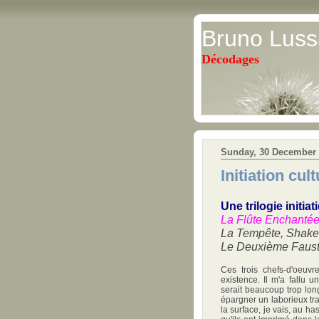
Bruno Luss
Décodages
Sunday, 30 December
Initiation cu
Une trilogie initiat
La Flûte Enchantée
La Tempête, Shake
Le Deuxième Faust
Ces trois chefs-d'oeuv
existence. Il m'a fallu 
serait beaucoup trop long
épargner un laborieux tra
la surface, je vais, au h