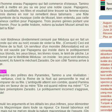
***
 l'homme oiseau Papageno qui fait commerce d'oiseaux. Tamino
Texte
prêt à mettre en jeu sa vie pour une noble cause. Papageno,
***
Apoca
a boustifaille, les filles et voudrait bine trouver sa femme-oiseau
rois dames en noir lui remettent deux talismans : une flûte
ymbole de la musique (celle de Mozart, bien entendu, pas celle
fameux carillon pour Papageno. Trois jeunes génies portant une
August
hemin. Pour la petite histoire, notons qu'autant Mozart aimait les
July 2
it la flûte!
June 2
Récente
Plus an
noir libidineux (évidemment censuré par Médusa qui en fait un
nde qui vire au noir) essaie de violer la fille.. (Censuré) Ceci est
Reine de la Nuit. Un serviteur d'un monstre (Monostatos) est un
lle est sauvée par Papagena qui insiste dans le politiquement
sémantiq
veux blonds, les yeux bleus, les lèvres roses, le teint de pêche. Le
désinform
ormé par le libréttiste Médusa : on insiste : les yeux sont devenus
pollution
auvent, ils fuient le méchant Zarastro. De son côté Tamina arrive à
isolde
dro
ge.
initiation à
d'ondes
MENT
apprenti
 auprès des prêtres des Pyramides, Tamino a une révélation :
luxe
authe
 vertueux, c'est la Reine de la Nuit qui personnifie le mal et
boursière
mparer de sa fille. L'ambiguïté atteint son comble, quand Pamina
spectre
p
astro en faveur de sa mère "Elle est quand même ma mère! " "Ce
annette 
are préemptoire Zarastro. Le politiquement incorrect s'aggrave,
mediavill
te!
yang
mus
swastika
antérogr
Turquie
a
ulé les arguments et les détails les plus infimes, pour démontrer
maisons
ra Maçonnique dans toute sa rigueur. Ce travail laborieux est
serendipi
, mais nul ne met en doute la nature maçonnique de l'oeuvre. (On