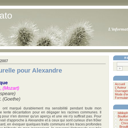
ato
L'informat
R
 2007
lturelle pour Alexandre
ique
Accueil
, (Mozart)
L'Auteur
Ouvrage
speare)
Mode d'e
Formulair
. (Goethe)
re ont marqué durablement ma sensibilité pendant toute mon
une lente décantation pour en dégager les racines communes. Il
bibliophi
 pour n'en donner qu'un aperçu et une vie n'y suffirait pas. Pour
Bouillo
Art c
vail d'approche à Alexandre et à ceux qui sont curieux d'en frôler
Chro
asard, en évoquer quelques traits communs et les traces profondes
Brouil