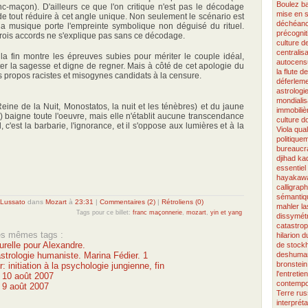
Boulez
ba
anc-maçon). D'ailleurs ce que l'on critique n'est pas le décodage
mise en 
de tout réduire à cet angle unique. Non seulement le scénario est
déchéan
a musique porte l'empreinte symbolique non déguisé du rituel.
précognit
trois accords ne s'explique pas sans ce décodage.
culture 
centralisa
 la fin montre les épreuves subies pour mériter le couple idéal,
autocens
ter la sagesse et digne de regner. Mais à côté de cet apologie du
la flute d
s propos racistes et misogynes candidats à la censure.
déferlem
astrologi
mondialis
Reine de la Nuit, Monostatos, la nuit et les ténèbres) et du jaune
immobiliè
o) baigne toute l'oeuvre, mais elle n'établit aucune transcendance
culture
d
 c'est la barbarie, l'ignorance, et il s'oppose aux lumières et à la
Viola
qual
politique
bureaucra
djihad
kad
essentiel
hayakaw
calligraph
sémantiq
 Lussato
dans
Mozart
à
23:31
|
Commentaires (2)
|
Rétroliens (0)
mahler
l
Tags pour ce billet:
franc maçonnerie
,
mozart
,
yin et yang
dissymétr
catastro
les mêmes tags :
hilarion
du
lturelle pour Alexandre.
de stock
l'astrologie humaniste. Marina Fédier. 1
deshuman
bronstein
: initiation à la psychologie jungienne, fin
l'entretien
u 10 août 2007
contempo
u 9 août 2007
Terre
rus
interpréta