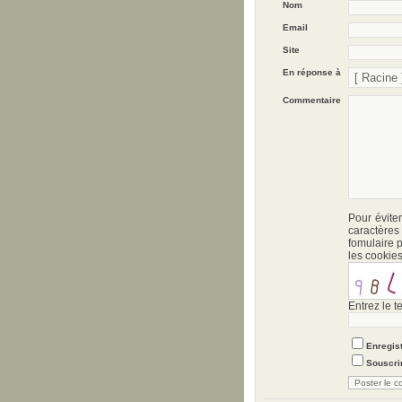
Nom
Email
Site
En réponse à
Commentaire
Pour évite
caractère
fomulaire p
les cookies
Entrez le t
Enregist
Souscrir