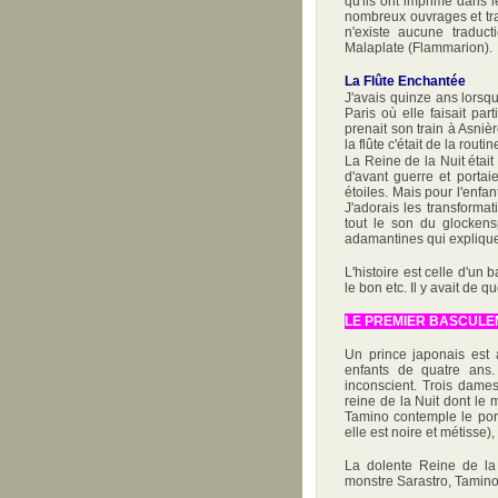
qu'ils ont imprimé dans l
nombreux ouvrages et trad
n'existe aucune traduct
Malaplate (Flammarion).
La Flûte Enchantée
J'avais quinze ans lorsqu
Paris où elle faisait part
prenait son train à Asniè
la flûte c'était de la routi
La Reine de la Nuit était
d'avant guerre et portai
étoiles. Mais pour l'enfan
J'adorais les transformat
tout le son du glockens
adamantines qui explique
L'histoire est celle d'un
le bon etc. Il y avait de q
LE PREMIER BASCUL
Un prince japonais est 
enfants de quatre ans
inconscient. Trois dames
reine de la Nuit dont le 
Tamino contemple le port
elle est noire et métisse)
La dolente Reine de la 
monstre Sarastro, Tamino