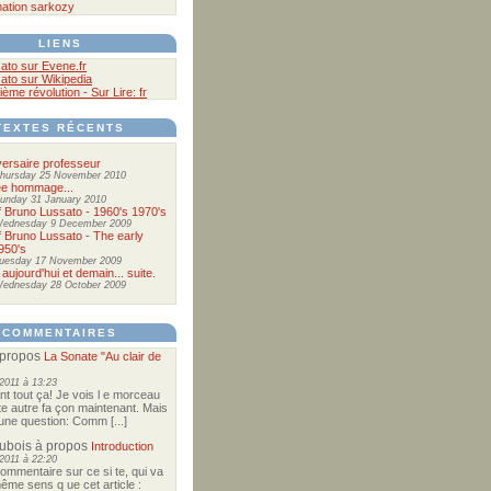
ation
sarkozy
LIENS
ato sur Evene.fr
ato sur Wikipedia
ième révolution - Sur Lire: fr
TEXTES RÉCENTS
ersaire professeur
hursday 25 November 2010
ée hommage...
unday 31 January 2010
of Bruno Lussato - 1960's 1970's
ednesday 9 December 2009
of Bruno Lussato - The early
950's
uesday 17 November 2009
 aujourd'hui et demain... suite.
ednesday 28 October 2009
COMMENTAIRES
propos
La Sonate "Au clair de
2011 à 13:23
nt tout ça! Je vois l e morceau
te autre fa çon maintenant. Mais
e une question: Comm [...]
Dubois
à propos
Introduction
2011 à 22:20
commentaire sur ce si te, qui va
ême sens q ue cet article :