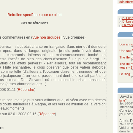
désinform
Rétrolien spécifique pour ce billet
B. Luss
B. Luss
Pas de rétroliens
La trois
es commentaires en (
Vue non groupée
| Vue groupée)
Bon anniv
crivez : «tout était chanté en français». Sans nier qu'il demeure
T
n opéra dans sa langue originale, je suis porté à voir dans la
Une soir
S
e un compromis intéressant, et malheureusement tombé en
The life 
ttre l'accès de bien des chefs-d'oeuvre à un public élargi. Le
W
arfois des effets pervers? - Par ailleurs, tout en reconnaissant
The life 
a Flûte enchantée, je crois observer que cette valeur déborde
years - 1
T
 comme telle (d'ailleurs à l'occasion clairement ironique) et que
Le Blog...
ve juxtaposée à un conte passionnant dont elle se fait parfois la
W
 pas le cas de Don Giovanni, où tout me semble pris et transcendé
me (et ses «harmoniques»...)
008 01:11
(
Répondre
)
David
à 
a raison, mais je puis vous affirmer que j'ai vécu avec ces décors
lune"
s doute inférieures à Alagna, et les vers de mirliton de la version
Sun 05/06/
Intéressa
 beaux moments.
d'une tou
to
sur
02.01.2008 02:15
(
Répondre
)
j'ai ju st
Alexis 
Thu 12/05/
re
Voici un 
dans le m