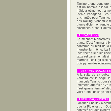
Tamino a une doublure :
est un homme d'idéal, 
hâbleur et menteur, aime l
idéale Papagena. Les t
enchantée pour Tamino, s
des Rolling Stones!),le 
plume d'oie montrent le c
clochettes, autant il détesta
LA TRANSITION
Le méchant Monostatos, 
blanc. C'est Pamina la blo
conforme au récit de la 
monstre lui même. La fi
incorrect : elle a les che
texte est carrément désinf
marrons. Les fugitifs se s
trois pyramides et interro
LE SECOND BASCULE
A la suite de sa quête
Zarastro est le sage, le
manipule Tamino pour s'e
intercède auprès de Zar
n'est qu'une femme" décl
voici promu un sage sexis
LA VOIE MAÇONNIQUE
Jacques Chailley a accum
que la Flûte est un Opé
contesté par des experts