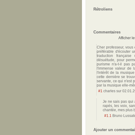
Rétroliens
Commentaires
Afficher l
Cher professeur, vous é
préférable d'écouter u
traduction français
désuétude, pour perme
purisme n'a-t-il pas p
l'immense valeur de l
l'intérêt de la musique
cette dernière se trou
servante, ce qui n'est
par la musique elle-mê
#1
charles
sur
02.01.2
Je ne sais pas qui 
rapés, les voix, san
chantée, mes plus
#1.1
Bruno Lussa
Ajouter un commentai