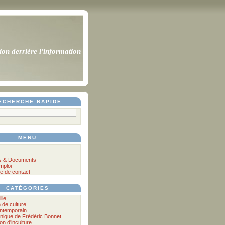
ion derrière l'information
ECHERCHE RAPIDE
MENU
s & Documents
mploi
e de contact
CATÉGORIES
lie
n de culture
ontemporain
nique de Frédéric Bonnet
lon d'inculture