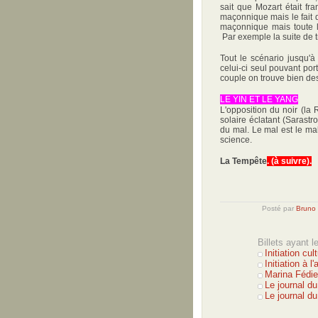
sait que Mozart était fr
maçonnique mais le fait 
maçonnique mais toute l
Par exemple la suite de 
Tout le scénario jusqu'à
celui-ci seul pouvant por
couple on trouve bien de
LE YIN ET LE YANG
L'opposition du noir (la 
solaire éclatant (Sarastr
du mal. Le mal est le mal,
science.
La Tempête
. (à suivre).
Posté par
Bruno
Billets ayant 
Initiation cu
Initiation à 
Marina Fédier
Le journal d
Le journal d