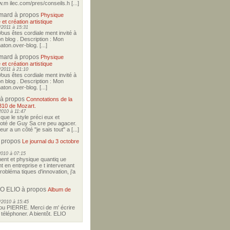
w.m ilec.com/pres/conseils.h [...]
imard
à propos
Physique
 et création artistique
2011 à 15:31
Vous êtes cordiale ment invité à
on blog . Description : Mon
ton.over-blog. [...]
imard
à propos
Physique
 et création artistique
2011 à 21:10
Vous êtes cordiale ment invité à
on blog . Description : Mon
ton.over-blog. [...]
à propos
Connotations de la
310 de Mozart.
2010 à 11:47
i que le style préci eux et
coté de Guy Sa cre peu agacer.
r a un côté "je sais tout" a [...]
 propos
Le journal du 3 octobre
2010 à 07:15
nt et physique quantiq ue
t en entreprise e t intervenant
robléma tiques d'innovation, j'a
O ELIO
à propos
Album de
/2010 à 15:45
u PIERRE. Merci de m' écrire
téléphoner. A bientôt. ELIO