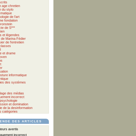
crits
 age chretien
 du stylo
matique
logie de l'art
me fondation
ronstein
cte de S***
tien
s et légendes
et de Marina Fédier
ier de l'entretien
classes
I
e et drame
oven
ms
t
er
sation
sture informatique
tique
ies des systèmes
age des médias
quement incorrect
psychologie
ssion et domination
e de la desinformation
s catégories
ENDE DES ARTICLES
urs avertis
iquement incorrect