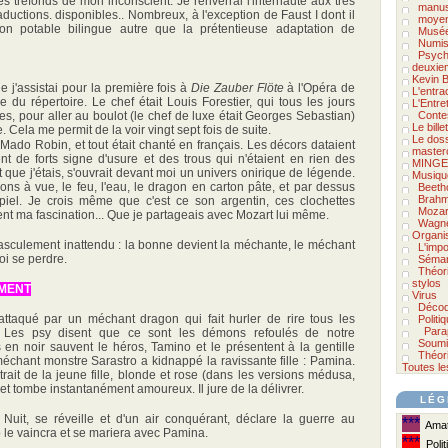
es tréfonds de mon inconscient. Je renverrai l'internaute aux très
manus
uctions. disponibles.. Nombreux, à l'exception de Faust I dont il
moyen
ion potable bilingue autre que la prétentieuse adaptation de
Musée
Numis
Psycho
deuxie
Kevin B
e j'assistai pour la première fois à
Die Zauber Flöte
à l'Opéra de
L'entra
ie du répertoire. Le chef était Louis Forestier, qui tous les jours
L'Entre
res, pour aller au boulot (le chef de luxe était Georges Sebastian)
Conte
Le bill
ne. Cela me permit de la voir vingt sept fois de suite.
Le doss
 Mado Robin, et tout était chanté en français. Les décors dataient
master
ent de forts signe d'usure et des trous qui n'étaient en rien des
MINGE
t que j'étais, s'ouvrait devant moi un univers onirique de légende.
Musiqu
ions à vue, le feu, l'eau, le dragon en carton pâte, et par dessus
Beeth
Brah
piel. Je crois même que c'est ce son argentin, ces clochettes
Mozar
nt ma fascination... Que je partageais avec Mozart lui même.
Wagn
Organi
 basculement inattendu : la bonne devient la méchante, le méchant
L'impo
uoi se perdre.
Séman
Théor
stylos
EMENT
Virus
Décod
attaqué par un méchant dragon qui fait hurler de rire tous les
Politi
Para
. Les psy disent que ce sont les démons refoulés de notre
Soumi
 en noir sauvent le héros, Tamino et le présentent à la gentille
Théori
méchant monstre Sarastro a kidnappé la ravissante fille : Pamina.
Toutes le
rait de la jeune fille, blonde et rose (dans les versions médusa,
, et tombe instantanément amoureux. Il jure de la délivrer.
LÉG
Nuit, se réveille et d'un air conquérant, déclare la guerre au
***
Amate
 le vaincra et se mariera avec Pamina.
***
Polit