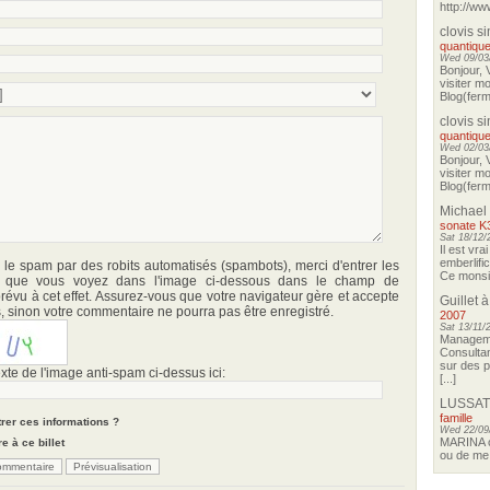
http://ww
clovis s
quantique
Wed 09/03/
Bonjour, 
visiter m
Blog(ferma
clovis s
quantique
Wed 02/03/
Bonjour, 
visiter m
Blog(ferma
Michael
sonate K
Sat 18/12/
Il est vra
emberlifi
r le spam par des robits automatisés (spambots), merci d'entrer les
Ce monsieu
s que vous voyez dans l'image ci-dessous dans le champ de
révu à cet effet. Assurez-vous que votre navigateur gère et accepte
Guillet
à
, sinon votre commentaire ne pourra pas être enregistré.
2007
Sat 13/11/
Manageme
Consultan
sur des p
exte de l'image anti-spam ci-dessus ici:
[...]
LUSSAT
famille
rer ces informations ?
Wed 22/09
MARINA o
e à ce billet
ou de me 