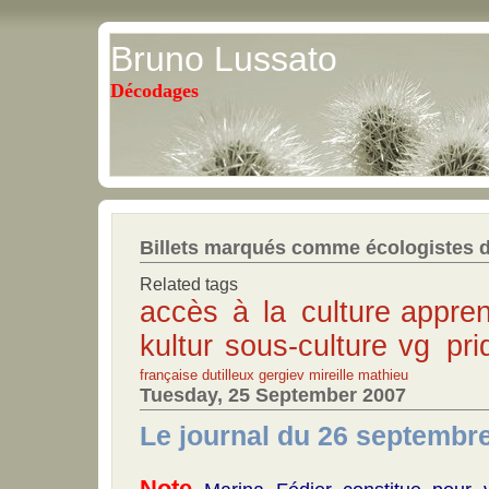
Bruno Lussato
Décodages
Billets marqués comme écologistes 
Related tags
accès à la culture
appren
kultur
sous-culture
vg pri
française
dutilleux
gergiev
mireille mathieu
Tuesday, 25 September 2007
Le journal du 26 septembr
Note