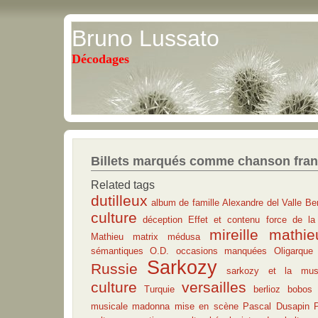
Bruno Lussato
Décodages
Billets marqués comme chanson fran
Related tags
dutilleux
album de famille
Alexandre del Valle
Ber
culture
déception
Effet et contenu
force de la 
mireille mathie
Mathieu
matrix
médusa
sémantiques
O.D.
occasions manquées
Oligarque
Sarkozy
Russie
sarkozy et la mus
culture
versailles
Turquie
berlioz
bobos
musicale
madonna
mise en scène
Pascal Dusapin