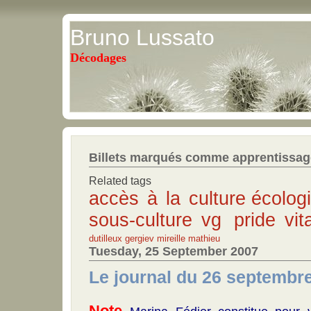
Bruno Lussato
Décodages
Billets marqués comme apprentissage
Related tags
accès à la culture
écolog
sous-culture
vg pride
vit
dutilleux
gergiev
mireille mathieu
Tuesday, 25 September 2007
Le journal du 26 septembr
Note