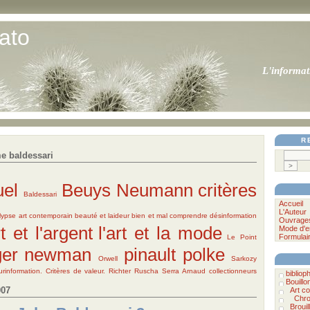
ato
L'informat
R
e baldessari
uel
Beuys
Neumann
critères
Baldessari
Accueil
L'Auteur
lypse
art contemporain
beauté et laideur
bien et mal
comprendre
désinformation
Ouvrage
rt et l'argent
l'art et la mode
Mode d'e
Formulai
Le Point
er
newman
pinault
polke
Orwell
Sarkozy
Surinformation. Critères de valeur.
Richter
Ruscha
Serra
Arnaud
collectionneurs
biblioph
Bouillo
007
Art c
Chro
Brouil