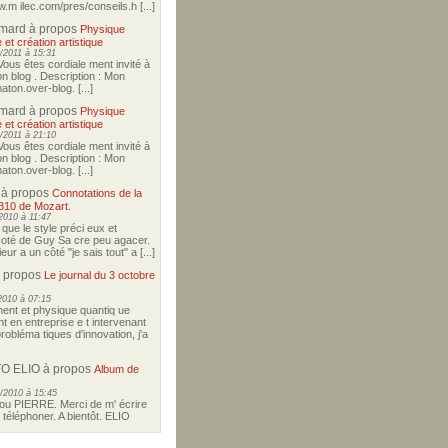
w.m ilec.com/pres/conseils.h [...]
imard
à propos
Physique
 et création artistique
/2011 à 15:31
Vous êtes cordiale ment invité à
on blog . Description : Mon
aton.over-blog. [...]
imard
à propos
Physique
 et création artistique
/2011 à 21:10
Vous êtes cordiale ment invité à
on blog . Description : Mon
aton.over-blog. [...]
à propos
Connotations de la
310 de Mozart.
2010 à 11:47
i que le style préci eux et
coté de Guy Sa cre peu agacer.
ur a un côté "je sais tout" a [...]
 propos
Le journal du 3 octobre
2010 à 07:15
nt et physique quantiq ue
t en entreprise e t intervenant
robléma tiques d'innovation, j'a
O ELIO
à propos
Album de
/2010 à 15:45
u PIERRE. Merci de m' écrire
téléphoner. A bientôt. ELIO