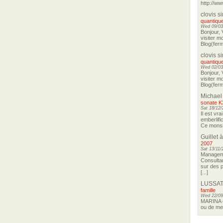
http://ww
clovis s
quantique
Wed 09/03
Bonjour, 
visiter m
Blog(ferm
clovis s
quantique
Wed 02/03
Bonjour, 
visiter m
Blog(ferm
Michael
sonate K
Sat 18/12/
Il est vra
emberlifi
Ce monsie
Guillet
à
2007
Sat 13/11/
Manageme
Consultan
sur des p
[...]
LUSSAT
famille
Wed 22/09
MARINA o
ou de me 