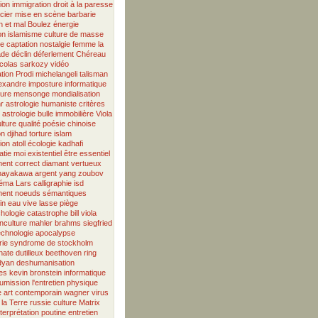
ion
immigration
droit à la paresse
cier
mise en scène
barbarie
n et mal
Boulez
énergie
on
islamisme
culture de masse
ve
captation
nostalgie
femme
la
ade
déclin
déferlement
Chéreau
icolas sarkozy
vidéo
ation
Prodi
michelangeli
talisman
exandre
imposture informatique
ure
mensonge
mondialisation
r
astrologie humaniste
critères
astrologie
bulle immobilière
Viola
lture
qualité
poésie chinoise
on
djihad
torture
islam
tion
atoll
écologie
kadhafi
atie
moi existentiel
être essentiel
ment correct
diamant vertueux
hayakawa
argent
yang
zoubov
néma
Lars
calligraphie
isd
ent
noeuds sémantiques
in
eau vive
lasse
piège
hologie
catastrophe
bill viola
inculture
mahler
brahms
siegfried
echnologie
apocalypse
rie
syndrome de stockholm
nate
dutilleux
beethoven
ring
dyan
deshumanisation
ues
kevin bronstein
informatique
umission
l'entretien
physique
e
art contemporain
wagner
virus
la Terre
russie
culture
Matrix
nterprétation
poutine
entretien