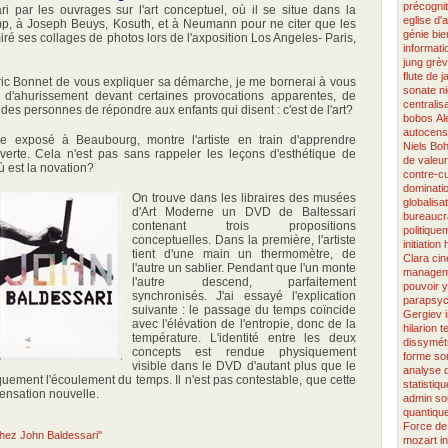
précognit
i par les ouvrages sur l'art conceptuel, où il se situe dans la
eglise d'a
p, à Joseph Beuys, Kosuth, et à Neumann pour ne citer que les
génie
bie
miré ses collages de photos lors de l'axposition Los Angeles- Paris,
informati
jung
grè
flute de j
éric Bonnet de vous expliquer sa démarche, je me bornerai à vous
sonate
n
 d'ahurissement devant certaines provocations apparentes, de
centralis
ndes personnes de répondre aux enfants qui disent : c'est de l'art?
bobos
Al
autocens
 exposé à Beaubourg, montre l'artiste en train d'apprendre
Niels Boh
verte. Cela n'est pas sans rappeler les leçons d'esthétique de
de valeur
ù est la novation?
contre-cu
dominati
On trouve dans les libraires des musées
globalisa
d'Art Moderne un DVD de Baltessari
bureaucr
contenant trois propositions
politique
conceptuelles. Dans la première, l'artiste
initiation
tient d'une main un thermomètre, de
Clara
ci
l'autre un sablier. Pendant que l'un monte
managem
l'autre descend, parfaitement
pouvoir
y
synchronisés. J'ai essayé l'explication
parapsyc
suivante : le passage du temps coïncide
Gergiev
avec l'élévation de l'entropie, donc de la
hilarion
t
température. L'identité entre les deux
dissymét
concepts est rendue physiquement
forme so
visible dans le DVD d'autant plus que le
analyse
uement l'écoulement du temps. Il n'est pas contestable, que cette
statistiq
sensation nouvelle.
admin
so
quantiqu
Force de 
 chez John Baldessari"
mozart
i