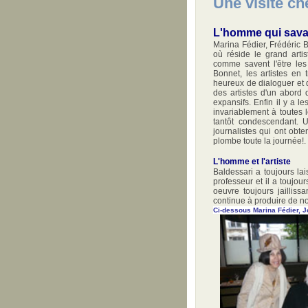
Une visite ch
L'homme qui savai
Marina Fédier, Frédéric
où réside le grand artis
comme savent l'être les
Bonnet, les artistes en 
heureux de dialoguer et d
des artistes d'un abord 
expansifs. Enfin il y a 
invariablement à toutes 
tantôt condescendant. 
journalistes qui ont obt
plombe toute la journée!.
L'homme et l'artiste
Baldessari a toujours la
professeur et il a toujo
oeuvre toujours jaillis
continue à produire de no
Ci-dessous Marina Fédier, J