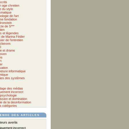
crits
 age chretien
 du stylo
matique
logie de l'art
me fondation
Bronstein
cte de S***
tien
s et légendes
et de Marina Fédier
ier de l'entretien
classes
I
e et drame
oven
ms
t
er
sation
osture informatique
tique
ies des systèmes
age des médias
quement incorrect
psychologie
ssion et domination
ie de la desinformation
s catégories
ENDE DES ARTICLES
eurs avertis
iquement incorrect