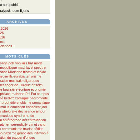
 non publié
lypsis cum figuris
ARCHIVES
 2026
026
026
es...
ciennes...
MOTS CLÉS
ssage
pollution
lars hall
mode
géopolitique
machiavel
spectre
ustice
Marianne
tristan et isolde
ediavilla
eurabia
terrorisme
mation musicale
oligarques
messager
de
Turquie
anselm
le boursière
écriture
économie
philaos
maisons
Pol Pot
octopus
ité
berlioz
zodiaque
necromonte
s
prophétie
snobisme
sémantique
amulus
education
conscient
joel
y
sheldrake
déchéance
amour
musique
syndrome de
m antérograde
décentralisation
atchen
serendipity
yin et yang
e
communisme
marina fédier
no
nazisme
génocides
initiation à
ction du paquet d'ondes