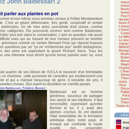
ez John Baldessari 2
manus
moyen
Musée
Numis
t parler aux plantes en pot
Psycho
 Bonnet et moi-même nous sommes rendus à l'Hôtel Montalembert
deuxie
te. C'est un géant débonnaire, très gentil, coopératif et simple
Kevin 
L'entra
 américains. Un de mes amis, journaliste d'art classe, comme
L'Entre
trois catégories. Dix pourcents environ sont comme Baldessari,
Conte
'aller plus loin dans la conversation. L'ami en question cite aussi
Le bill
difficile mais qui au hasard de leur humeur peuvent se montrer
Le doss
les grincheux comme un certain Bernard Frize qui répond toujours
master
les questions par un "ça ne m'interresse pas" tantôt dédaigneux,
MINGE
Musiqu
Un des pires est cependant le grand Richard Serra. Tous les
Beeth
enu une intervew vous diront qu'une heure passée avec lui, vous
Brah
Mozar
Wagn
Organi
L'imp
issé auprès de ses élèves de l'UCLA le souvenir d'un formidable
Séman
urs ce charisme, cette jeunesse de caractère qui soutiennnent une
Théor
sante et qui a marqué beaucoup de gens. A soixante dix ans, il
stylos
uvelles choses. Son esprit en ébullition ne s'arrête jamais.
Virus
ohn Baldessari, Frédéric Bonnet
Décod
Baldessari est un homme
Politi
Para
généreux, soucieux de partager
Soumi
son savoir et ses intuitions. Il faut
Théor
reconnaître cependant qu'entre
Toutes le
Bonnet et lui, il y avait des
atomes crochus. Ils ont déploré
LÉG
l'état lamentable de la formation
artistique dans notre pays, et
***
Amat
évoqué par contraste la haute
***
qualité des universités
Polit