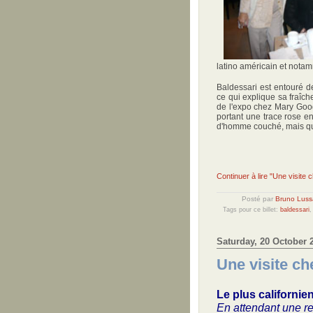
latino américain et notam
Baldessari est entouré de
ce qui explique sa fraîch
de l'expo chez Mary Good
portant une trace rose en
d'homme couché, mais qui
Continuer à lire "Une visite
Posté par
Bruno Luss
Tags pour ce billet:
baldessari
Saturday, 20 October 
Une visite ch
Le plus californie
En attendant une r