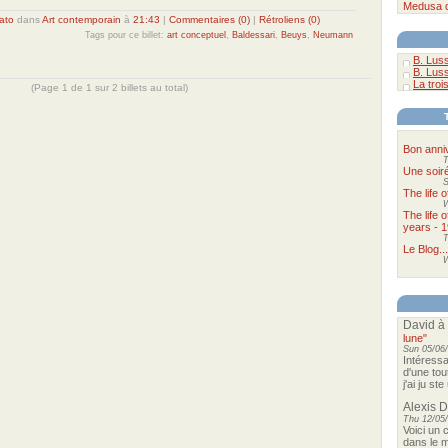
Medusa
ato
dans
Art contemporain
à
21:43
|
Commentaires (0)
|
Rétroliens (0)
Tags pour ce billet:
art conceptuel
,
Baldessari
,
Beuys
,
Neumann
B. Luss
B. Luss
La troi
(Page 1 de 1 sur 2 billets au total)
Bon anni
T
Une soir
S
The life 
The life 
years - 1
T
Le Blog...
W
David
à
lune"
Sun 05/06/
Intéressa
d'une tou
j'ai ju st
Alexis 
Thu 12/05/
Voici un 
dans le m