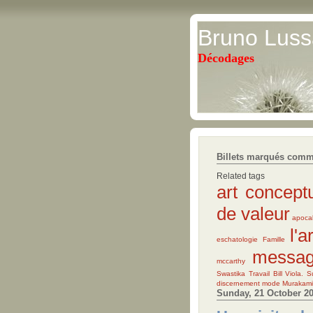
Bruno Luss
Décodages
Billets marqués comm
Related tags
art concept
de valeur
apoca
l'a
eschatologie
Famille
messag
mccarthy
Swastika
Travail
Bill Viola. 
discernement
mode
Murakami
Sunday, 21 October 2