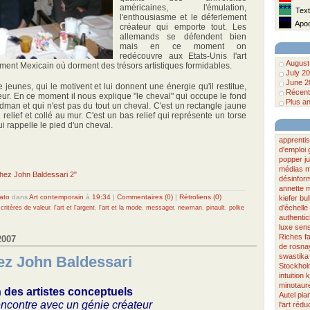
américaines, l'émulation,
***
Texte
l'enthousiasme et le déferlement
***
Apoca
créateur qui emporte tout. Les
allemands se défendent bien
mais en ce moment on
redécouvre aux Etats-Unis l'art
August
ment Mexicain où dorment des trésors artistiques formidables.
July 2
June 2
 jeunes, qui le motivent et lui donnent une énergie qu'il restitue,
Récent
eur. En ce moment il nous explique "le cheval" qui occupe le fond
Plus an
man et qui n'est pas du tout un cheval. C'est un rectangle jaune
 relief et collé au mur. C'est un bas relief qui représente un torse
 rappelle le pied d'un cheval.
apprenti
d'emploi
popper
j
médias
m
 chez John Baldessari 2"
désinfor
annette 
ato
dans
Art contemporain
à
19:34
|
Commentaires (0)
|
Rétroliens (0)
kiefer
bul
d'échelle
,
critères de valeur
,
l'art et l'argent
,
l'art et la mode
,
messager
,
newman
,
pinault
,
polke
authentic
luxe
sen
Riches
f
2007
de rosna
swastika
ez John Baldessari
Stockhol
intuition
k
minotaur
n des artistes conceptuels
Autel
pia
encontre avec un génie créateur
l'art
rédu