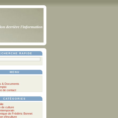
ion derrière l'information
ECHERCHE RAPIDE
MENU
s & Documents
mploi
re de contact
CATÉGORIES
ilie
n de culture
ontemporain
nique de Frédéric Bonnet
lon d'inculture