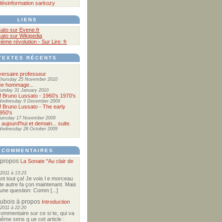
désinformation
sarkozy
LIENS
ato sur Evene.fr
ato sur Wikipedia
sième révolution - Sur Lire: fr
TEXTES RÉCENTS
versaire professeur
hursday 25 November 2010
ée hommage...
unday 31 January 2010
of Bruno Lussato - 1960's 1970's
Wednesday 9 December 2009
of Bruno Lussato - The early
950's
uesday 17 November 2009
 aujourd'hui et demain... suite.
ednesday 28 October 2009
COMMENTAIRES
 propos
La Sonate "Au clair de
2011 à 13:23
nt tout ça! Je vois l e morceau
te autre fa çon maintenant. Mais
e une question: Comm [...]
Dubois
à propos
Introduction
2011 à 22:20
commentaire sur ce si te, qui va
ême sens q ue cet article :