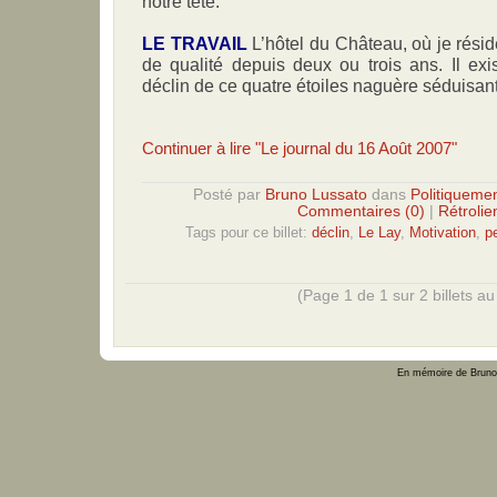
notre tête.
LE TRAVAIL
L’hôtel du Château, où je rési
de qualité depuis deux ou trois ans. Il exi
déclin de ce quatre étoiles naguère séduisant
Continuer à lire "Le journal du 16 Août 2007"
Posté par
Bruno Lussato
dans
Politiquemen
Commentaires (0)
|
Rétrolie
Tags pour ce billet:
déclin
,
Le Lay
,
Motivation
,
p
(Page 1 de 1 sur 2 billets au 
En mémoire de Bruno 