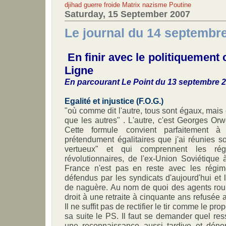
djihad
guerre froide
Matrix
nazisme
Poutine
Saturday, 15 September 2007
Le journal du 14 septembr
En finir avec le politiquement c
Ligne
En parcourant Le Point du 13 septembre 
Egalité et injustice (F.O.G.)
"où comme dit l'autre, tous sont égaux, mais
que les autres" . L'autre, c'est Georges Or
Cette formule convient parfaitement à 
prétendument égalitaires que j'ai réunies 
vertueux" et qui comprennent les ré
révolutionnaires, de l'ex-Union Soviétique
France n'est pas en reste avec les régim
défendus par les syndicats d'aujourd'hui et
de naguère. Au nom de quoi des agents roul
droit à une retraite à cinquante ans refusée
Il ne suffit pas de rectifier le tir comme le pr
sa suite le PS. Il faut se demander quel res
une reconnaissance aussi tardive et dénon