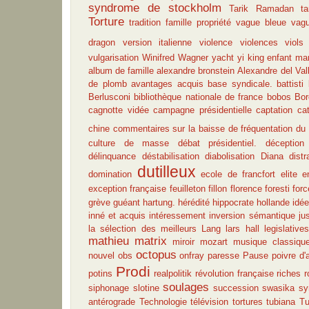
syndrome de stockholm
Tarik Ramadan
ta
Torture
tradition famille propriété
vague bleue
vag
dragon
version italienne
violence
violences
viols
vulgarisation
Winifred Wagner
yacht
yi king
enfant
ma
album de famille
alexandre bronstein
Alexandre del Val
de plomb
avantages acquis
base syndicale.
battisti
Berlusconi
bibliothèque nationale de france
bobos
Bor
cagnotte vidée
campagne présidentielle
captation
ca
chine
commentaires sur la baisse de fréquentation du 
culture de masse
débat présidentiel.
déception
délinquance
déstabilisation
diabolisation
Diana
dist
dutilleux
domination
ecole de francfort
elite
e
exception française
feuilleton
fillon
florence foresti
forc
grève
guéant
hartung.
hérédité
hippocrate
hollande
idé
inné et acquis
intéressement
inversion sémantique
ju
la sélection des meilleurs
Lang
lars hall
legislatives
mathieu
matrix
miroir
mozart
musique classiqu
octopus
nouvel obs
onfray
paresse
Pause
poivre d'
Prodi
potins
realpolitik
révolution française
riches
r
soulages
siphonage
slotine
succession
swasika
sy
antérograde
Technologie
télévision
tortures
tubiana
Tu