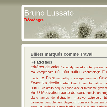
Bruno Lussato
Décodages
Billets marqués comme Travail
Related tags
critères de valeur
apocalypse
art contemporain
ba
désinformation
Fa
mal
comprendre
eschatologie
Le Point
Orwe
mode
mccarthy
messager
newman
Swastika
déclin
Bertolt Brecht
désinformation pa
paresse
droits acquis
église d'acier
fatalisme
grévis
Motivation
perte de sens
Mai 68
population-ota
a
blanc
armes de distraction massive
astrologie
banlieues
basculement
Bayreuth
Bonsack
bronstein
b
carte et territoire
centralisation
che guevara
christi