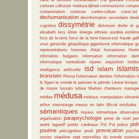
coetzee
collusion medusa-djihad
communisme
compro
contamination
contexte
contre-culture
cronic'art
deshumanisation
désinformation secondaire
dewit
dissymétrie
cognitive
distorsion
droite et 
elisabeth levy
élites
énergie
ethnies
eurabia
extrême
foce de la terre
force de la terre
france-soir
fraude
gaf
virus
génocide
géopolitique
gigantisme informatique
gr
représentations
hommes d'etat
humanisme
Hunti
infirmières bulgares
information
information derri
informatique centralisée
injures
inquisition
Insti
isd
islami
islam
intelligence artificielle
bronstein
l'Huma
l'information derrière l'information
l
le figaro
le monde
le parisien
le pétrole
Lénine
lexique
de moore
lussato
lutteur
Maitres chanteurs
manage
médusa
médias
médusa; manipulation sémant
arthur
mesnsonge
messe en latin
Micral
miviludes
sémantiques
noyaux sémantique
observatoi
parapsychologie
organisation
peine de mort
pe
pol
andré taguieff
points cardinaux
Pol Pot
police
poutine
provocation
précognition
prodi
psycho
sectes
ségolène
sept merveilles du monde
soumiss