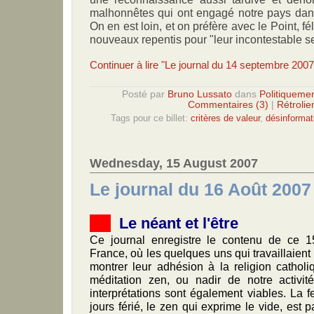
malhonnêtes qui ont engagé notre pays dans
On en est loin, et on préfère avec le Point, f
nouveaux repentis pour "leur incontestable se
Continuer à lire "Le journal du 14 septembre 2007
Posté par
Bruno Lussato
dans
Politiquemen
Commentaires (3)
|
Rétrolie
Tags pour ce billet:
critères de valeur
,
désinformat
Wednesday, 15 August 2007
Le journal du 16 Août 2007
Le néant et l'être
Ce journal enregistre le contenu de ce 1
France, où les quelques uns qui travaillaien
montrer leur adhésion à la religion catholi
méditation zen, ou nadir de notre activité
interprétations sont également viables. La f
jours férié, le zen qui exprime le vide, est p