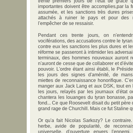
trente premiers jours de l'état de grâce 
importantes doivent être accomplies,par la f
assumée, et les sanctions très dures prise
attachés à ruiner le pays et pour des 
l'empêcher de se ressaisir.
Pendant ces trente jours, on n'enten
vociférations, des accusations contre le tyra
contre eux les sanctions les plus dures et le
réforme se passeront à intimider les adversa
terminaux, des hommes nouveaux auront r
n'auront de cesse que de collaborer et d'évite
pouvoir. L'ordre étant ainsi établi, le Préside
les jours des signes d'aménité, de mansu
miettes de reconnaissance honorifique. C'e
manger aux Jack Lang et aux DSK, tout en 
les jours, relayés par les journaux d'état o
chantera les louanges du tyran bonasse, p
fond... Ce que Roosevelt disait du petit père 
grand rage de Churchill. Mais ce fut Staline 
Or qu'a fait Nicolas Sarkozy? Le contraire
herbe, avide de popularité, de reconnais
universelle, d'ouverture envers l'enne