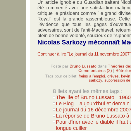
Un article ignoble du Guardian traitant Nic
été commenté avec une satisfaction malign
critique le président comme "le grand divis
Royal" est la grande rassembleuse. Cette
l'évidence que tous les gages d'ouvert
adversaires, sont de l'anti-Machiavel, retour
plein de bonne volonté, soucieux de "siphonne
Nicolas Sarkozy méconnaît Ma
Continuer à lire "Le journal du 11 novembre 2007"
Posté par
Bruno Lussato
dans
Théories de
Commentaires (2)
|
Rétrolie
Tags pour ce billet:
freins à l'emploi
,
grèves
,
kevin
sarkozy
,
suppression de l
Billets ayant les mêmes tags :
The life of Bruno Lussato - 1960
Le Blog... aujourd'hui et demain..
Le journal du 16 décembre 200
La réponse de Bruno Lussato à 
Pour dîner avec le diable il faut
longue cuiller