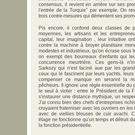
consensus, il revient en arrière sur ses pro
l'entrée de la Turquie" par exemple. On rev
trois contre-mesures qui démentent ses prom
Pis encore, il confond deux classes de p
moyennes, les artisans et les entreprene
capital, leur imagination , leur initaitive 
contre la machine à broyer planétaire mondi
modestes et industrieux, qu'on écrase sous l
on exempt des bourreaux d'enfants qui le
concurrence meurtrière. Ces gens-là n'i
Sarkozy qui n'est faciné aue par les grands
ceux qui le fascinent par leurs yachts, leurs je
compenser ce manque en serannt la ma
pêcheurs. Il ignore une règle essentielle du 
le seul à violer : entre le Président de la F
s'instaurer une distance mythique, un respec
J'ai connu bien des chefs d'entreprises richi
croyaient fraterniser avec les ouvriers en les t
avec de viellies blouses de cuir avachi.
étage ne fonctionne qu'un temps et détruit d
la fonction présidentielle.