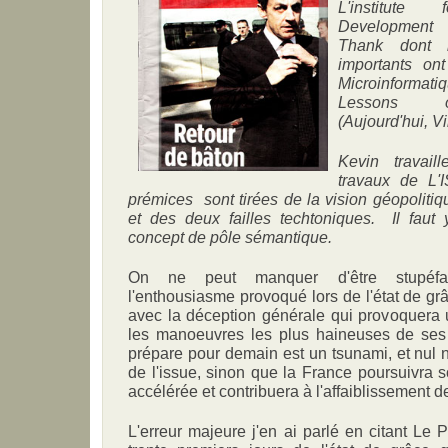
L'institut
Development 
Thank dont l
importants ont
Microinformat
Lessons on
(Aujourd'hui, Vi
Kevin travai
travaux de L'
prémices sont tirées de la vision géopolitiq
et des deux failles techtoniques. Il faut y 
concept de pôle sémantique.
On ne peut manquer d'être stupéfai
l'enthousiasme provoqué lors de l'état de gr
avec la déception générale qui provoquera u
les manoeuvres les plus haineuses de ses
prépare pour demain est un tsunami, et nul n
de l'issue, sinon que la France poursuivra 
accélérée et contribuera à l'affaiblissement d
L'erreur majeure j'en ai parlé en citant Le 