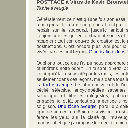
POSTFACE à Virus de Kevin Bronste
Tache aveugle
Généralement ce n'est qu'une fois son essai 
à peu près clair dans son propos. Il est prêt à 
rebâtir sur le structural, jusqu'ici enfoui
conjoncturelles qui encombraient son écrit. 
rappeler : tout son oeuvre de création est l
destructions. C'est encore plus vrai pour la t
visée par ces huit leçons.
Clarification, densifi
Oublions tout ce que j'ai pu nous apprendre 
et libérons notre esprit. En faisant le vide, a
celui qui était escamoté par les mots, les not
seulement dans ces leçons, mais dans tous les 
La tache aveugle.
Le tabou universel de l'int
cécité sélective, encyclopédies savantes 
sociologie et libelles intégristes, public
engagés, ici et là, partout où la pensée s'ins
se glisse.
Une tâche aveugle,
pareille à cell
ignorée au centre même de la vision, m'est a
fermé les yeux sur la clarté qui m'aveug
manuscrit et que j'ai imposé le silence à mon