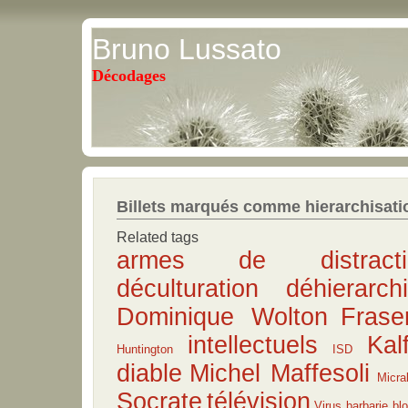
Bruno Lussato
Décodages
Billets marqués comme hierarchisati
Related tags
armes de distract
déculturation
déhierarchi
Dominique Wolton
Frase
intellectuels
Kal
Huntington
ISD
diable
Michel Maffesoli
Micra
Socrate
télévision
Virus
barbarie
bl