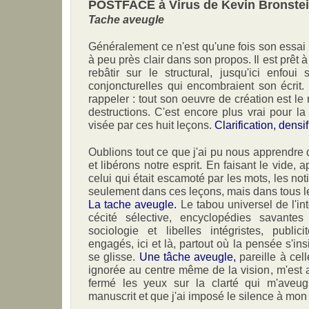
POSTFACE à Virus de Kevin Bronste
Tache aveugle
Généralement ce n'est qu'une fois son essai 
à peu près clair dans son propos. Il est prêt à 
rebâtir sur le structural, jusqu'ici enfoui
conjoncturelles qui encombraient son écrit. 
rappeler : tout son oeuvre de création est l
destructions. C'est encore plus vrai pour la t
visée par ces huit leçons.
Clarification, densifi
Oublions tout ce que j'ai pu nous apprendre 
et libérons notre esprit. En faisant le vide, a
celui qui était escamoté par les mots, les not
seulement dans ces leçons, mais dans tous les 
La tache aveugle.
Le tabou universel de l'int
cécité sélective, encyclopédies savantes 
sociologie et libelles intégristes, public
engagés, ici et là, partout où la pensée s'ins
se glisse.
Une tâche aveugle,
pareille à cell
ignorée au centre même de la vision, m'est a
fermé les yeux sur la clarté qui m'aveug
manuscrit et que j'ai imposé le silence à mon