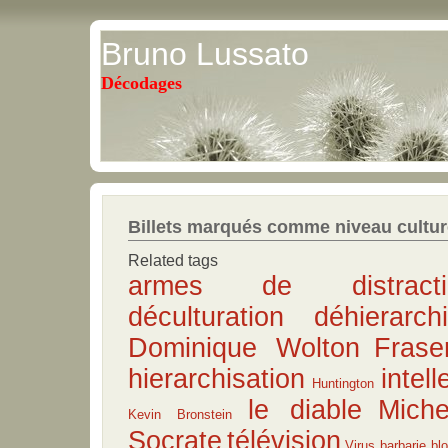
Bruno Lussato
Décodages
Billets marqués comme niveau cultur
Related tags
armes de distract
déculturation
déhierarchi
Dominique Wolton
Frase
hierarchisation
intell
Huntington
le diable
Miche
Kevin Bronstein
Socrate
télévision
Virus
barbarie
bl