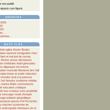
 non publié
lypsis cum figuris
ARCHIVES
 2026
026
026
s...
ciennes...
MOTS CLÉS
énie
eglise d'acier
Boulez
piano
nazisme
immigration
mise
bien et mal
joel de rosnay
t
Riches
amour
déchéance
ion
sheldrake
Autel
génocides
ue
oligarques
terrorisme
ation musicale
Marianne
lars hall
rabia
tristan et isolde
réduction
t d'ondes
droit à la paresse
 l'art
famulus
snobisme
médias
a
marina fédier
communisme
té
education
zodiaque
nte
luxe
octopus
sens
prophétie
te messager
mode d'emploi
ssage
pollution
géopolitique
achiavel
spectre
Pol Pot
berlioz
ty
katchen
syndrome de
m antérograde
minotaure
yin et