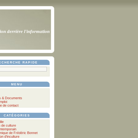
ion derrière l'information
ECHERCHE RAPIDE
MENU
s & Documents
mploi
e de contact
CATÉGORIES
lie
n de culture
ontemporain
nique de Frédéric Bonnet
lon d'inculture