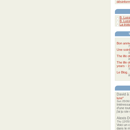
désinform
B. Luss
B. Luss
La trois
Bon anniv
T
Une soir
S
The life 
W
The life 
years - 1
T
Le Blog...
W
David
à 
lune"
Sun 05/06/
Intéressa
d'une tou
j'ai ju st
Alexis 
Thu 12/05/
Voici un 
dans le m