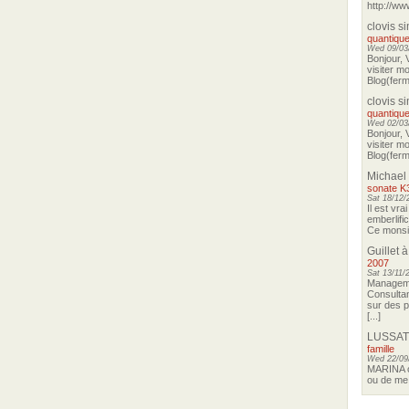
http://ww
clovis s
quantique
Wed 09/03/
Bonjour, 
visiter m
Blog(ferma
clovis s
quantique
Wed 02/03/
Bonjour, 
visiter m
Blog(ferma
Michael
sonate K
Sat 18/12/
Il est vra
emberlifi
Ce monsieu
Guillet
à
2007
Sat 13/11/
Manageme
Consultan
sur des p
[...]
LUSSAT
famille
Wed 22/09
MARINA o
ou de me 