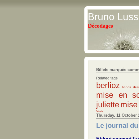
Bruno Luss
Décodages
Billets marqués comm
Related tags
berlioz
bobos
dés
mise en s
juliette
mise
Viola
Thursday, 11 October 
Le journal du
Eblouissement fu