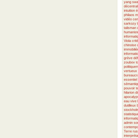
yang
swa
décentral
intuition
é
philaos
m
vidéo
cen
sarkozy
talisman
humanist
informati
Viola
crit
chinoise
immobiliè
informati
grève
dé
zoubov
t
politique
vertueux
bureaucra
essentiel
sémantiq
pouvoir
t
hilarion
d
apocalyp
eau vive
dutilleux
stockhol
statistiqu
informati
admin
so
contempo
Terre
rus
interpréta