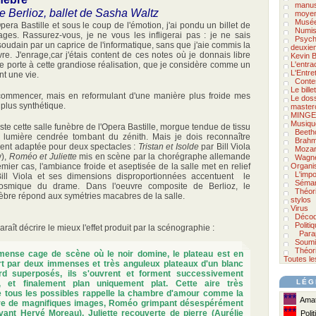
manus
e Berlioz, ballet de Sasha Waltz
moyen
Musée
pera Bastille et sous le coup de l'émotion, j'ai pondu un billet de
Numis
ges. Rassurez-vous, je ne vous les infligerai pas : je ne sais
Psycho
oudain par un caprice de l'informatique, sans que j'aie commis la
deuxie
. J'enrage,car j'étais content de ces notes où je donnais libre
Kevin B
je porte à cette grandiose réalisation, que je considère comme un
L'entra
L'Entre
t une vie.
Conte
Le bill
ecommencer, mais en reformulant d'une manière plus froide mes
Le doss
plus synthétique.
master
MINGE
Musiqu
ste cette salle funèbre de l'Opera Bastille, morgue tendue de tissu
Beeth
 lumière cendrée tombant du zénith. Mais je dois reconnaître
Brah
ment adaptée pour deux spectacles :
Tristan et Isolde
par Bill Viola
Mozar
v),
Roméo et Juliette
mis en scène
par la chorégraphe allemande
Wagn
ier cas, l'ambiance froide et aseptisée de la salle met en relief
Organi
L'impo
ill Viola et ses dimensions disproportionnées accentuent le
Séman
cosmique du drame. Dans l'oeuvre composite de Berlioz, le
Théor
nèbre répond aux symétries macabres de la salle.
stylos
Virus
Décod
Politi
raît décrire le mieux l'effet produit par la scénographie :
Para
Soumi
Théori
ense cage de scène où le noir domine, le plateau est en
Toutes le
rt par deux immenses et très anguleux plateaux d'un blanc
ord superposés, ils s'ouvrent et forment successivement
LÉG
 et finalement plan uniquement plat. Cette aire très
 tous les possibles rappelle la chambre d'amour comme la
***
Amate
fre de magnifiques images, Roméo grimpant désespérément
***
vant Hervé Moreau), Juliette recouverte de pierre (Aurélie
Polit