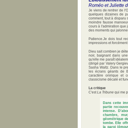
Roméo et Juliette d
Je viens de rentrer de l'O
quelques dizaines de pa
comment, tout à disparu s
moindre fausse manoeuvre
cours à l'admiration que 
des moments qui jalonnen
Patience.Je dois tout r
impressions et forcément 
Dieu sait combien je déte
noir, baignant dans une
qu'elle me paraît idéale
(dirigé par Valery Gergie
Sasha Waltz. Dans le prem
les écrans géants de B
caractère onirique et 
classicisme décalé et fu
La critique
C'est
La Tribune
qui me pa
Dans cette imm
partie recouve
intense. D'ab
chambre, mur,
géométrique de
tombe. Elle of
la paroi (émou