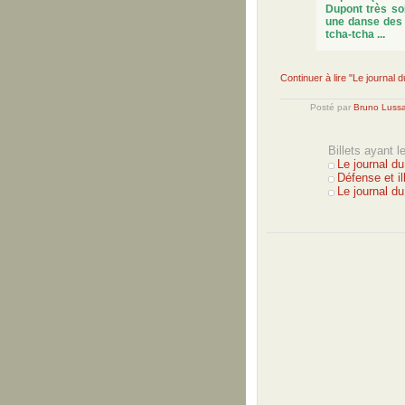
Dupont très so
une danse des f
tcha-tcha ...
Continuer à lire "Le journal 
Posté par
Bruno Luss
Billets ayant 
Le journal d
Défense et il
Le journal d