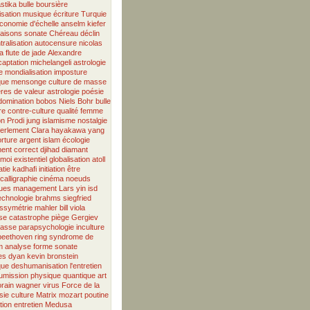
stika
bulle boursière
isation
musique
écriture
Turquie
conomie d'échelle
anselm kiefer
aisons
sonate
Chéreau
déclin
tralisation
autocensure
nicolas
la flute de jade
Alexandre
captation
michelangeli
astrologie
e
mondialisation
imposture
que
mensonge
culture de masse
ères de valeur
astrologie
poésie
domination
bobos
Niels Bohr
bulle
re
contre-culture
qualité
femme
on
Prodi
jung
islamisme
nostalgie
ferlement
Clara
hayakawa
yang
orture
argent
islam
écologie
ment correct
djihad
diamant
moi existentiel
globalisation
atoll
tie
kadhafi
initiation
être
calligraphie
cinéma
noeuds
ues
management
Lars
yin
isd
echnologie
brahms
siegfried
issymétrie
mahler
bill viola
se
catastrophe
piège
Gergiev
lasse
parapsychologie
inculture
beethoven
ring
syndrome de
m
analyse
forme sonate
es
dyan
kevin bronstein
que
deshumanisation
l'entretien
umission
physique quantique
art
rain
wagner
virus
Force de la
sie
culture
Matrix
mozart
poutine
tion
entretien
Medusa