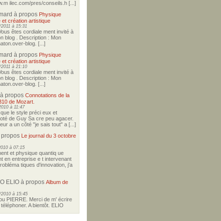
w.m ilec.com/pres/conseils.h [...]
imard
à propos
Physique
 et création artistique
2011 à 15:31
Vous êtes cordiale ment invité à
on blog . Description : Mon
ton.over-blog. [...]
imard
à propos
Physique
 et création artistique
2011 à 21:10
Vous êtes cordiale ment invité à
on blog . Description : Mon
ton.over-blog. [...]
à propos
Connotations de la
310 de Mozart.
2010 à 11:47
i que le style préci eux et
coté de Guy Sa cre peu agacer.
r a un côté "je sais tout" a [...]
 propos
Le journal du 3 octobre
2010 à 07:15
nt et physique quantiq ue
t en entreprise e t intervenant
robléma tiques d'innovation, j'a
O ELIO
à propos
Album de
/2010 à 15:45
u PIERRE. Merci de m' écrire
téléphoner. A bientôt. ELIO