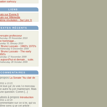
ation
sarkozy
LIENS
ato sur Evene.fr
ato sur Wikipedia
ième révolution - Sur Lire: fr
TEXTES RÉCENTS
ersaire professeur
hursday 25 November 2010
ée hommage...
unday 31 January 2010
of Bruno Lussato - 1960's 1970's
ednesday 9 December 2009
of Bruno Lussato - The early
950's
uesday 17 November 2009
 aujourd'hui et demain... suite.
ednesday 28 October 2009
COMMENTAIRES
propos
La Sonate "Au clair de
2011 à 13:23
nt tout ça! Je vois l e morceau
te autre fa çon maintenant. Mais
e une question: Comm [...]
Dubois
à propos
Introduction
2011 à 22:20
commentaire sur ce si te, qui va
ême sens q ue cet article :