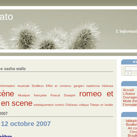
ato
L'informat
R
e sasha waltz
information musicale
Dutilleux
Effet et contenu
gergiev
madonna
médusa
Accueil
cène
romeo et
L'Auteur
Musique française
Pascal Dusapin
Ouvrage
 en scene
Mode d'e
Formulair
artistiquement correct
Chéreau
critique
Tristan et Isolde
2007
bibliophi
 12 octobre 2007
Bouillo
Art c
Chro
Brouil
nèbre