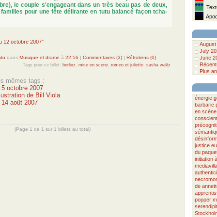
bre), le couple s'engageant dans un très beau pas de deux,
***
Texte
amilles pour une fête délirante en tutu balancé façon tcha-
***
Apoca
du 12 octobre 2007"
August
July 2
ato
dans
Musique et drame
à
22:56
|
Commentaires (3)
|
Rétroliens (0)
June 2
Récente
Tags pour ce billet:
berlioz
,
mise en scene
,
romeo et juliette
,
sasha waltz
Plus an
les mêmes tags :
u 5 octobre 2007
lustration de Bill Viola
énergie
g
u 14 août 2007
barbarie
en scène
conscien
précognit
(Page 1 de 1 sur 1 billets au total)
sémantiq
désinform
justice
eu
du paque
initiation à
mediavill
authentici
necromo
de
annet
apprenti
popper
m
serendipi
Stockhol