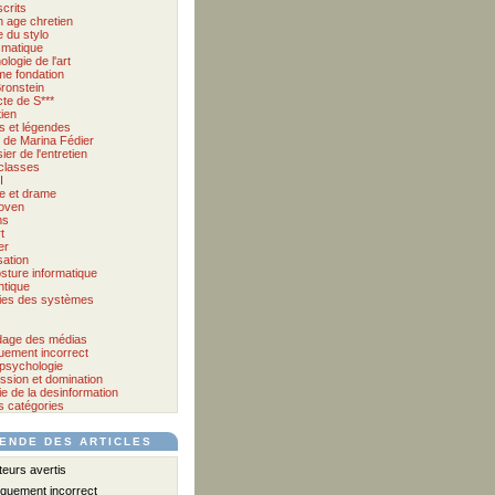
crits
 age chretien
 du stylo
matique
logie de l'art
me fondation
ronstein
cte de S***
tien
s et légendes
et de Marina Fédier
ier de l'entretien
classes
I
e et drame
oven
ms
t
er
sation
sture informatique
tique
ies des systèmes
age des médias
quement incorrect
psychologie
ssion et domination
e de la desinformation
s catégories
ENDE DES ARTICLES
urs avertis
iquement incorrect