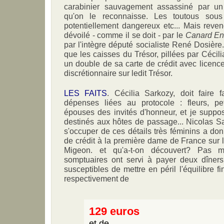
carabinier sauvagement assassiné par un r
qu'on le reconnaisse. Les toutous sous 
potentiellement dangereux etc... Mais reven
dévoilé - comme il se doit - par le
Canard En
par l'intègre député socialiste René Dosière.
que les caisses du Trésor, pillées par Cécil
un double de sa carte de crédit avec licenc
discrétionnaire sur ledit Trésor.
LES FAITS
. Cécilia Sarkozy, doit faire
dépenses liées au protocole : fleurs, pe
épouses des invités d'honneur, et je suppos
destinés aux hôtes de passage... Nicolas S
s'occuper de ces détails très féminins a do
de crédit à la première dame de France sur
Migeon. et qu'a-t-on découvert? Pas 
somptuaires ont servi à payer deux dîner
susceptibles de mettre en péril l'équilibre f
respectivement de
129 euros
et de