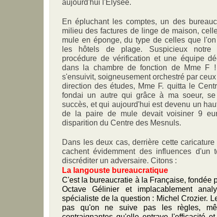
aujourd'hui l'Elysée.
En épluchant les comptes, un des bureauc
milieu des factures de linge de maison, cell
mule en éponge, du type de celles que l'on 
les hôtels de plage. Suspicieux notr
procédure de vérification et une équipe dé
dans la chambre de fonction de Mme F !
s'ensuivit, soigneusement orchestré par ceux 
direction des études, Mme F. quitta le Cen
fondai un autre qui grâce à ma soeur, se 
succès, et qui aujourd'hui est devenu un haut
de la paire de mule devait voisiner 9 eu
disparition du Centre des Mesnuls.
Dans les deux cas, derrière cette caricature
cachent évidemment des influences d'un to
discréditer un adversaire. Citons :
La langouste bureaucratique
C'est la bureaucratie à la Française, fondée 
Octave Gélinier et implacablement anal
spécialiste de la question : Michel Crozier. 
pas qu'on ne suive pas les règles, mêm
contraignantes qu'elle entrave l'efficacité 