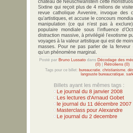
château de Neuschwanstein cette monstruosit
Sixtine qui reçoit plus de 4 milions de visit
revue catholique Avvenire, invoque des cr
qu'artistiques, et accuse le concours mondial.
manipulation (ce qui n'est pas à exclure) 
populaire mondiale sous l'influence d'O
distraction massive, à privilégié l'exotisme 
voyages à la valeur artistique qui est de moi
masses. Pour ne pas parler de la ferveur c
qu'un phénomène marginal.
Posté par
Bruno Lussato
dans
Décodage des méd
(0)
|
Rétroliens (0)
Tags pour ce billet:
bureaucratie
,
christianisme
,
dé
langouste bureaucratique
,
sar
Billets ayant les mêmes tags :
Le journal du 8 janvier 2008
Les lectures d'Arnaud Gobet
le journal du 11 décembre 2007
Masterclass pour Alexandre
Le journal du 2 decembre