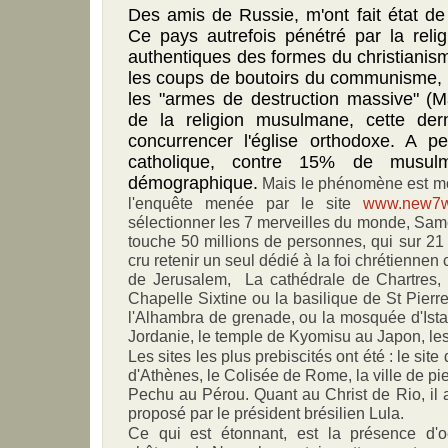
Des amis de Russie, m'ont fait état de
Ce pays autrefois pénétré par la relig
authentiques des formes du christianism
les coups de boutoirs du communisme, l
les "armes de destruction massive" (Ma
de la religion musulmane, cette der
concurrencer l'église orthodoxe. A 
catholique, contre 15% de musul
démographique.
Mais le phénomène est mon
l'enquête menée par le site
www.new7w
sélectionner les 7 merveilles du monde, Sam
touche 50 millions de personnes, qui sur 21 s
cru retenir un seul dédié à la foi chrétienne
de Jerusalem, La cathédrale de Chartres,
Chapelle Sixtine ou la basilique de St Pierr
l'Alhambra de grenade, ou la mosquée d'Istam
Jordanie, le temple de Kyomisu au Japon, les
Les sites les plus prebiscités ont été : le sit
d'Athènes, le Colisée de Rome, la ville de pi
Pechu au Pérou. Quant au Christ de Rio, il a
proposé par le président brésilien Lula.
Ce qui est étonnant, est la présence d'