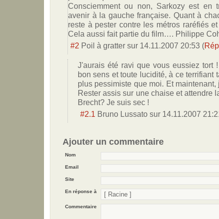
Consciemment ou non, Sarkozy est en t
avenir à la gauche française. Quant à chac
reste à pester contre les métros raréfiés e
Cela aussi fait partie du film…. Philippe C
#2
Poil à gratter
sur
14.11.2007 20:53
(
Rép
J'aurais été ravi que vous eussiez tort
bon sens et toute lucidité, à ce terrifiant 
plus pessimiste que moi. Et maintenant, j
Rester assis sur une chaise et attendre
Brecht? Je suis sec !
#2.1
Bruno Lussato
sur
14.11.2007 21:2
Ajouter un commentaire
Nom
Email
Site
En réponse à
Commentaire