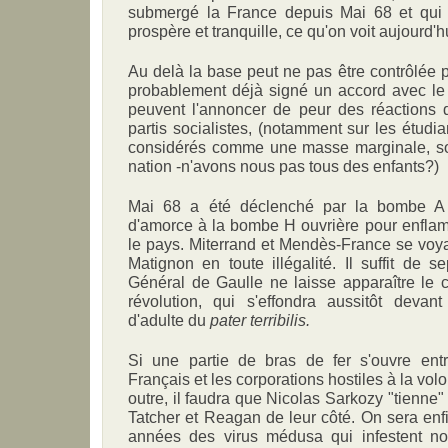
submergé la France depuis Mai 68 et qui o
prospère et tranquille, ce qu'on voit aujourd'h
Au delà la base peut ne pas être contrôlée p
probablement déjà signé un accord avec l
peuvent l'annoncer de peur des réactions d
partis socialistes, (notamment sur les étudia
considérés comme une masse marginale, so
nation -n'avons nous pas tous des enfants?)
Mai 68 a été déclenché par la bombe A 
d'amorce à la bombe H ouvrière pour enflamm
le pays. Miterrand et Mendès-France se voyai
Matignon en toute illégalité. Il suffit de 
Général de Gaulle ne laisse apparaître le 
révolution, qui s'effondra aussitôt devan
d'adulte du
pater terribilis.
Si une partie de bras de fer s'ouvre ent
Français et les corporations hostiles à la vol
outre, il faudra que Nicolas Sarkozy "tienne" 
Tatcher et Reagan de leur côté. On sera en
années des virus médusa qui infestent not