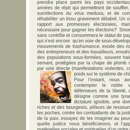
prendra place parmi les pays occidenta
années de répit qui permettront de souffler,
surinfections du virus medusa, et de c
réhabiliter un tissu gravement délabré. Un o
rapport aux promesses électorales, mai
nécessaire pour gagner les élections? Sinon
sans contrôle et consommera le statut de p
qui n'est encore qu'en voie de sous-développ
mouvements de trashumance, exode des ric
des entrepreneurs et des travailleurs, envahi
des populations sous-formées, souvent hain
semant, protégées par la chape de plomb 
par voie directe (manifestations violentes, cr
poids sur le système de ch
Pour l'instant, nous a
contempler le noble v
défenseurs de la liberté,
désigne comme une tyran
dictature ignoble, une do
riches et des bourgeois, pilleurs de ressour
les poches, contre les combattants de la just
de la paix. essayez de les imaginer au pouv
quelle justice nous bénéficierons, et l'ap
matérielles sociales et spirituelles d'un ordr