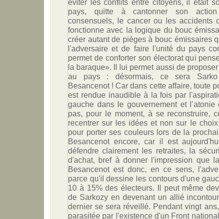
éviter les conflits entre citoyens, il était
pays, quitte à cantonner son acti
consensuels, le cancer ou les accidents de
fonctionne avec la logique du bouc émissai
créer autant de pièges à bouc émissaires qui
l'adversaire et de faire l'unité du pays con
permet de conforter son électorat qui pense
la baraque». Il lui permet aussi de proposer
au pays : désormais, ce sera Sarko
Besancenot ! Car dans cette affaire, toute p
est rendue inaudible à la fois par l'aspira
gauche dans le gouvernement et l'atonie 
pas, pour le moment, à se reconstruire, c
recentrer sur les idées et non sur le choi
pour porter ses couleurs lors de la prochain
Besancenot encore, car il est aujourd'hu
défendre clairement les retraites, la sécur
d'achat, bref à donner l'impression que 
Besancenot est donc, en ce sens, l'adve
parce qu'il dessine les contours d'une ga
10 à 15% des électeurs. Il peut même deven
de Sarkozy en devenant un allié incontou
dernier se sera réveillé. Pendant vingt ans,
parasitée par l'existence d'un Front nationa