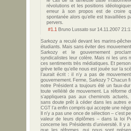
le cas de la fameuse base irrationnelle
révolutions et les positions idéologiqu
erreur à son propos est de croire q
spontanée alors qu'elle est travaillées p
pervers.
#1.1
Bruno Lussato
sur
14.11.2007 21:1
Sarkozy a reculé devant les marins-pêcheu
étudiants. Mais sans éviter des mouvements 
Sarkozy et le gouvernement proclam
syndicalistes leur colère. Mais ni les uns n
ces sentiments très médiatiques. Et person
grève telle qu'elle nous est jouée sur la sc
l'aurait écrit : il n'y a pas de mouvement
gouvernement. Ferme, Sarkozy ? Chacun fi
notre Président a toujours été un faux-du
toute velléité de mouvement. La réforme 
s'appliquera pas aux cheminots actuels,
sans doute prêt à céder dans les autres e
CGT l'a enfin compris qui accepte une négo
Il n'y a pas une once de sélection – c'est 
valeur de leurs diplômes – dans la loi Pé
concerne les Présidents d'université. Il y a
que les réformes, qui nous sont prése