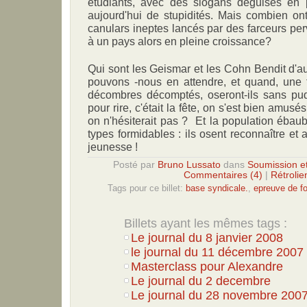
étudiants, avec des slogans déguisés en pe
aujourd'hui de stupidités. Mais combien ont
canulars ineptes lancés par des farceurs perv
à un pays alors en pleine croissance?
Qui sont les Geismar et les Cohn Bendit d'a
pouvons -nous en attendre, et quand, une f
décombres décomptés, oseront-ils sans pude
pour rire, c'était la fête, on s'est bien amusés,
on n'hésiterait pas ? Et la population ébaub
types formidables : ils osent reconnaître et
jeunesse !
Posté par
Bruno Lussato
dans
Soumission e
Commentaires (4)
|
Rétrolie
Tags pour ce billet:
base syndicale.
,
epreuve de f
Billets ayant les mêmes tags :
Le journal du 8 janvier 2008
le journal du 11 décembre 2007
Masterclass pour Alexandre
Le journal du 2 decembre
Le journal du 28 novembre 2007.