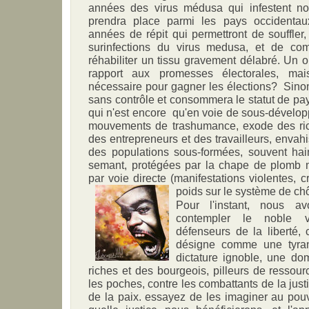
années des virus médusa qui infestent not
prendra place parmi les pays occidenta
années de répit qui permettront de souffler,
surinfections du virus medusa, et de c
réhabiliter un tissu gravement délabré. Un o
rapport aux promesses électorales, mai
nécessaire pour gagner les élections? Sinon
sans contrôle et consommera le statut de p
qui n'est encore qu'en voie de sous-développ
mouvements de trashumance, exode des ric
des entrepreneurs et des travailleurs, envahi
des populations sous-formées, souvent hain
semant, protégées par la chape de plomb 
par voie directe (manifestations violentes, cr
poids sur le système de ch
Pour l'instant, nous a
contempler le noble v
défenseurs de la liberté,
désigne comme une tyran
dictature ignoble, une do
riches et des bourgeois, pilleurs de ressour
les poches, contre les combattants de la just
de la paix. essayez de les imaginer au pouv