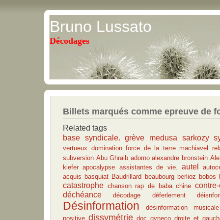
Bruno Lussato
Décodages
Billets marqués comme epreuve de f
Related tags
base syndicale.
grève
medusa
sarkozy
s
vertueux
domination
force de la terre
machiavel
re
subversion
Abu Ghraib
adorno
alexandre bronstein
Ale
autel
kiefer
apocalypse
assistantes de vie.
autoc
acquis
basquiat
Baudrillard
beaubourg
berlioz
bobos
catastrophe
contre-
chanson rap de baba
chine
déchéance
décodage
déferlement
déisnfo
Désinformation
désinformation musicale
dissymétrie
positive
doc gyneco
droite et gauch