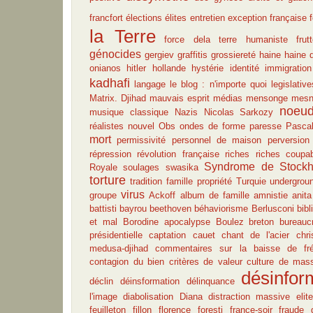
francfort
élections
élites
entretien
exception française
la Terre
force dela terre humaniste
fru
génocides
gergiev
graffitis
grossiereté
haine
haine 
onianos
hitler
hollande
hystérie
identité
immigration
kadhafi
langage
le blog : n'importe quoi
legislative
Matrix. Djihad
mauvais esprit
médias
mensonge
mesn
noeud
musique classique
Nazis
Nicolas Sarkozy
réalistes
nouvel Obs
ondes de forme
paresse
Pasca
mort
permissivité
personnel de maison
perversion
répression
révolution française
riches
riches coupa
Syndrome de Stock
Royale
soulages
swasika
torture
tradition famille propriété
Turquie
undergrou
virus
groupe
Ackoff
album de famille
amnistie
anita
battisti
bayrou
beethoven
béhaviorisme
Berlusconi
bibl
et mal
Borodine apocalypse
Boulez
breton
bureaucr
présidentielle
captation
cauet
chant de l'acier
chri
medusa-djihad
commentaires sur la baisse de fré
contagion du bien
critères de valeur
culture de mas
désinfor
déclin
déinsformation
délinquance
l'image
diabolisation
Diana
distraction massive
elite
feuilleton
fillon
florence foresti
france-soir
fraude