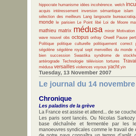
incu
hippocrate
humanisme
idées
incohérence. welch
acquis
intéressement
inversion sémantique
islam
sélection des meilleurs
Lang
langouste bureaucratiq
monde
le parisien
Le Point
libé
Loi de Moore
ma
médusa
mathieu
matrix
miroir
Motivation
octopus
wave
nouvel obs
onfray
Orwell
Pause
per
Politique
politique culturelle
politiquement correct
ségolène
ségolène royal
sept merveilles du monde
bien
succession
Swastika
syndrome de stockh
Travai
antérograde
Technologie
télévision
tortures
versailles
yacht
médusa
violences
voyous
yin
Tuesday, 13 November 2007
Le journal du 14 novembre
Chronique
Les paladins de la grève
La France est assise et attend... de se couche
Les paris sont lancés. Ou Nicolas Sarkozy t
base déchaînée et fermentée par les le
manoeuvres syndicales comme le travail de 
de notre pays connaîtra un temps d'arrêt, 