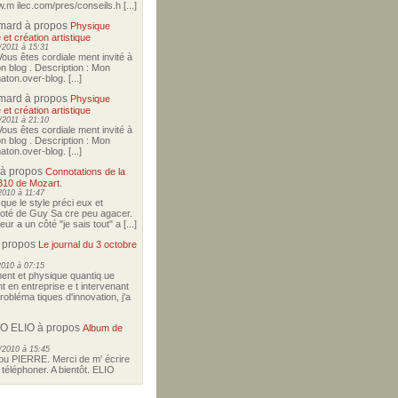
w.m ilec.com/pres/conseils.h [...]
imard
à propos
Physique
 et création artistique
2011 à 15:31
Vous êtes cordiale ment invité à
on blog . Description : Mon
ton.over-blog. [...]
imard
à propos
Physique
 et création artistique
2011 à 21:10
Vous êtes cordiale ment invité à
on blog . Description : Mon
ton.over-blog. [...]
à propos
Connotations de la
310 de Mozart.
2010 à 11:47
i que le style préci eux et
coté de Guy Sa cre peu agacer.
r a un côté "je sais tout" a [...]
 propos
Le journal du 3 octobre
2010 à 07:15
nt et physique quantiq ue
t en entreprise e t intervenant
robléma tiques d'innovation, j'a
O ELIO
à propos
Album de
/2010 à 15:45
u PIERRE. Merci de m' écrire
téléphoner. A bientôt. ELIO