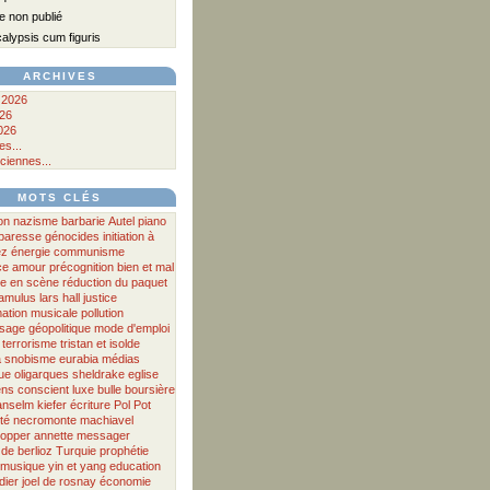
 non publié
lypsis cum figuris
ARCHIVES
 2026
026
026
s...
ciennes...
MOTS CLÉS
on
nazisme
barbarie
Autel
piano
a paresse
génocides
initiation à
ez
énergie
communisme
ce
amour
précognition
bien et mal
e en scène
réduction du paquet
famulus
lars hall
justice
ation musicale
pollution
ssage
géopolitique
mode d'emploi
terrorisme
tristan et isolde
a
snobisme
eurabia
médias
ue
oligarques
sheldrake
eglise
ens
conscient
luxe
bulle boursière
anselm kiefer
écriture
Pol Pot
té
necromonte
machiavel
opper
annette messager
de
berlioz
Turquie
prophétie
musique
yin et yang
education
dier
joel de rosnay
économie