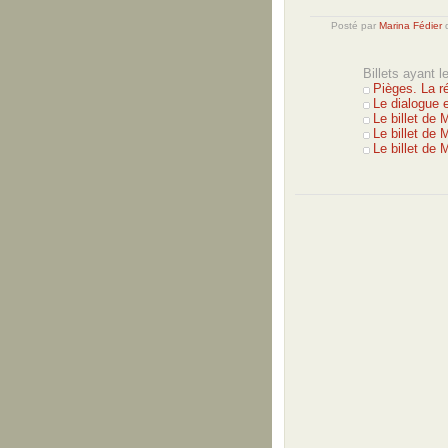
Posté par
Marina Fédier
Billets ayant 
Pièges. La r
Le dialogue e
Le billet de 
Le billet de 
Le billet de 