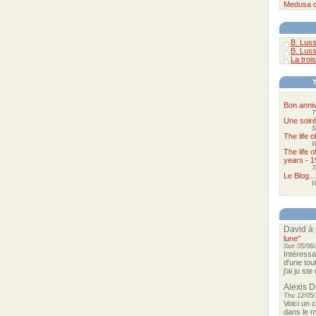
Medusa
B. Luss
B. Luss
La trois
Bon anniv
T
Une soir
S
The life 
W
The life 
years - 1
T
Le Blog...
W
David
à 
lune"
Sun 05/06/
Intéressa
d'une tou
j'ai ju st
Alexis 
Thu 12/05/
Voici un 
dans le m