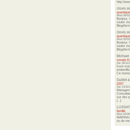
http://ww
clovis s
quantique
Wed 09/03/
Bonjour, 
visiter m
Blog(ferma
clovis s
quantique
Wed 02/03/
Bonjour, 
visiter m
Blog(ferma
Michael
sonate K
Sat 18/12/
Il est vra
emberlifi
Ce monsieu
Guillet
à
2007
Sat 13/11/
Manageme
Consultan
sur des p
[...]
LUSSAT
famille
Wed 22/09
MARINA o
ou de me 