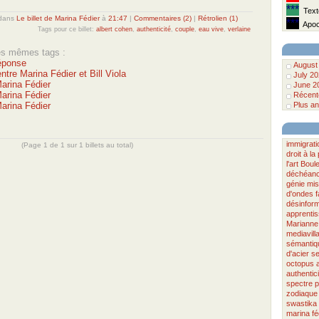
***
Texte
dans
Le billet de Marina Fédier
à
21:47
|
Commentaires (2)
|
Rétrolien (1)
***
Apoca
Tags pour ce billet:
albert cohen
,
authenticité
,
couple
,
eau vive
,
verlaine
les mêmes tags :
éponse
August
ntre Marina Fédier et Bill Viola
July 2
Marina Fédier
June 2
Marina Fédier
Récente
Marina Fédier
Plus an
immigrati
(Page 1 de 1 sur 1 billets au total)
droit à l
l'art
Boul
déchéan
génie
mis
d'ondes
désinform
apprenti
Marianne
mediavill
sémantiq
d'acier
s
octopus
authentici
spectre
p
zodiaque
swastika
marina fé