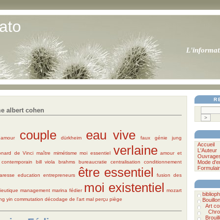
ato
L'informat
R
e albert cohen
couple
eau vive
amour
dürkheim
faux
génie
jung
Accueil
verlaine
L'Auteur
nard de Vinci
maître
mimétisme
moi essentiel
amour et
Ouvrage
 contemporain
bill viola
brahms
bureaucratie
centralisation
conditionnement
Mode d'e
être essentiel
Formulair
paresse
education
entrepreneurs
fusion des
moi existentiel
ïeutique
management
marina fédier
mozart
bibliophi
ng
yin
commutation
décodage de l'art
mal perçu
piège
Bouillo
Art c
Chro
Brouil