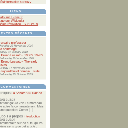
désinformation
sarkozy
LIENS
ato sur Evene.fr
ato sur Wikipedia
ième révolution - Sur Lire: fr
TEXTES RÉCENTS
ersaire professeur
hursday 25 November 2010
ée hommage...
unday 31 January 2010
of Bruno Lussato - 1960's 1970's
ednesday 9 December 2009
of Bruno Lussato - The early
950's
uesday 17 November 2009
 aujourd'hui et demain... suite.
ednesday 28 October 2009
COMMENTAIRES
propos
La Sonate "Au clair de
2011 à 13:23
nt tout ça! Je vois l e morceau
te autre fa çon maintenant. Mais
e une question: Comm [...]
Dubois
à propos
Introduction
2011 à 22:20
commentaire sur ce si te, qui va
ême sens q ue cet article :