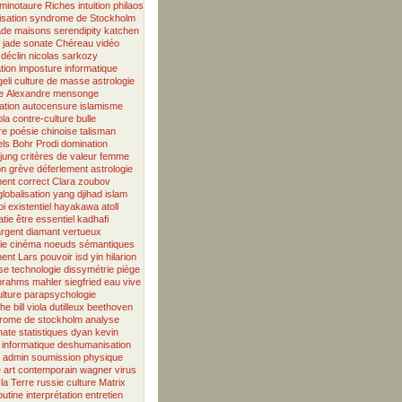
minotaure
Riches
intuition
philaos
isation
syndrome de Stockholm
ade
maisons
serendipity
katchen
e jade
sonate
Chéreau
vidéo
déclin
nicolas sarkozy
tion
imposture informatique
eli
culture de masse
astrologie
e
Alexandre
mensonge
ation
autocensure
islamisme
ola
contre-culture
bulle
re
poésie chinoise
talisman
els Bohr
Prodi
domination
jung
critères de valeur
femme
on
grève
déferlement
astrologie
ment correct
Clara
zoubov
globalisation
yang
djihad
islam
i existentiel
hayakawa
atoll
tie
être essentiel
kadhafi
argent
diamant vertueux
ie
cinéma
noeuds sémantiques
ent
Lars
pouvoir
isd
yin
hilarion
se
technologie
dissymétrie
piège
brahms
mahler
siegfried
eau vive
ulture
parapsychologie
phe
bill viola
dutilleux
beethoven
rome de stockholm
analyse
nate
statistiques
dyan
kevin
informatique
deshumanisation
admin
soumission
physique
e
art contemporain
wagner
virus
la Terre
russie
culture
Matrix
outine
interprétation
entretien