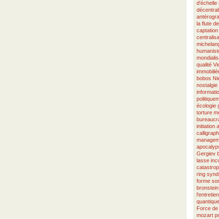
d'échelle
décentral
antérogr
la flute d
captation
centralisa
michelang
humanist
mondialis
qualité
Vi
immobiliè
bobos
Ni
nostalgie
informati
politique
écologie
torture
mo
bureaucra
initiation
calligraph
managem
apocalyp
Gergiev
lasse
inc
catastro
ring
synd
forme so
bronstein
l'entretien
quantiqu
Force de 
mozart
p