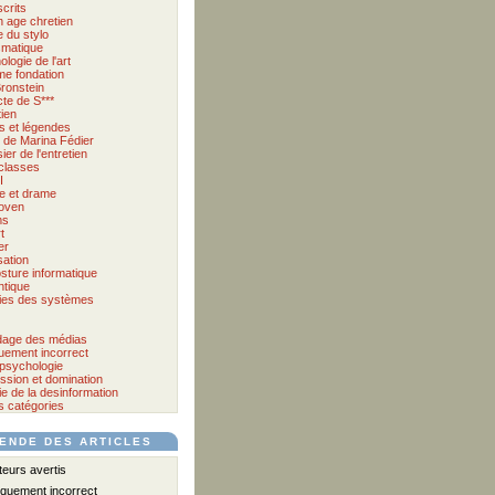
crits
 age chretien
 du stylo
matique
logie de l'art
me fondation
ronstein
cte de S***
tien
s et légendes
et de Marina Fédier
ier de l'entretien
classes
I
e et drame
oven
ms
t
er
sation
sture informatique
tique
ies des systèmes
age des médias
quement incorrect
psychologie
ssion et domination
e de la desinformation
s catégories
ENDE DES ARTICLES
urs avertis
iquement incorrect