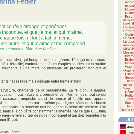
Marina Fédier
manus
moyen
Musée
Numis
Psycho
deuxie
Kevin B
ent ce rêve étrange et pénétrant
L'entra
L'Entre
inconnue, et que j'aime, et qui m'aime,
Conte
 chaque fois, ni tout à fait la même,
Le bill
Le doss
it une autre, et qui m'aime et me comprend
master
s saturniens. Mon rêve familier.
MINGE
Musiqu
Beeth
de l'eau vive, qui bouge et qui se regénère. L'image du ruisseau,
Brah
Mozar
ocié, (Héraclite) contrairement à ces couples soudés par la routine
Wagn
stagnante à une mare pourrissante ou prolifèrent non-dits et
Organi
L'impo
Séman
tarité nécessaire mais délicate entre forme et fond.
Théor
stylos
Virus
structure, charpente de la personnalité. La religion, la langue,
Décod
 l'éducation, nous infusent la permanence, (Parménide). Tout ce qui
Politi
fait rassurant, empêche aussi de penser et facilite nos rapports
Para
i sont conditionnés par le même paradigme. Mais on se trouve
Soumi
Théori
u stagnante. La structure doit bouger sous peine de sclérose. Elle
Toutes le
ego, mais elle doit être constamment alimentée par ce que C.G.Jung
te énergie vive surgie de notre inconscient et qui doit remonter à la
moi (l'ego).
LÉG
***
Amate
***
 Marina Fédier"
Polit