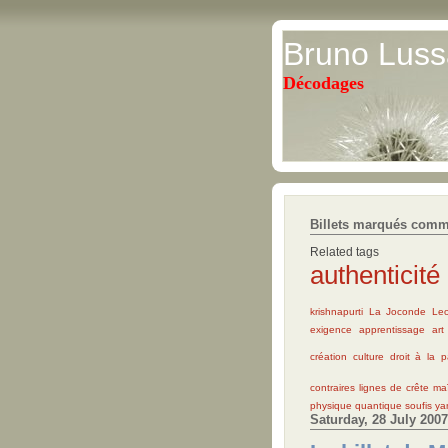
Bruno Luss
Décodages
Billets marqués comm
Related tags
authenticité
krishnapurti
La Joconde
Leo
exigence
apprentissage
art
création
culture
droit à la 
contraires
lignes de crête
ma
physique quantique
soufis
ya
Saturday, 28 July 2007