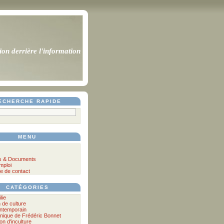
ion derrière l'information
ECHERCHE RAPIDE
MENU
s & Documents
mploi
e de contact
CATÉGORIES
lie
n de culture
ontemporain
nique de Frédéric Bonnet
lon d'inculture