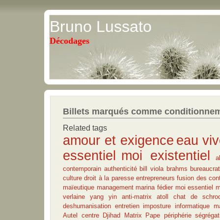
Bruno Lussato
Décodages
Billets marqués comme conditionne
Related tags
amour et exigence
eau vi
essentiel
moi existentiel
a
contemporain
authenticité
bill viola
brahms
bureaucrat
culture
droit à la paresse
entrepreneurs
fusion des cont
maïeutique
management
marina fédier
moi essentiel
m
verlaine
yang
yin
anti-matrix
atoll
chat de schrod
deshumanisation
entretien
imposture informatique
ma
Autel
centre
Djihad
Matrix
Pape
périphérie
ségrégat