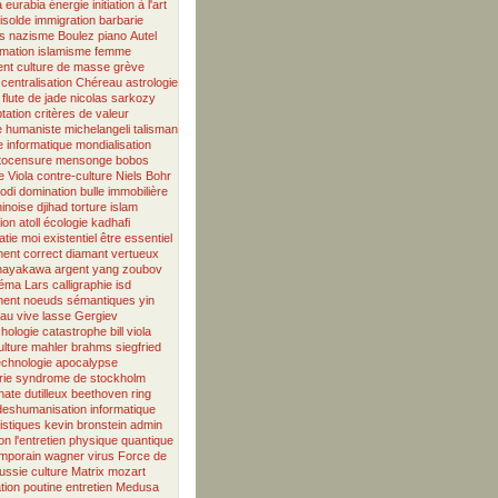
a
eurabia
énergie
initiation à l'art
 isolde
immigration
barbarie
s
nazisme
Boulez
piano
Autel
rmation
islamisme
femme
ent
culture de masse
grève
centralisation
Chéreau
astrologie
 flute de jade
nicolas sarkozy
tation
critères de valeur
e humaniste
michelangeli
talisman
 informatique
mondialisation
tocensure
mensonge
bobos
e
Viola
contre-culture
Niels Bohr
odi
domination
bulle immobilière
inoise
djihad
torture
islam
tion
atoll
écologie
kadhafi
atie
moi existentiel
être essentiel
ment correct
diamant vertueux
hayakawa
argent
yang
zoubov
néma
Lars
calligraphie
isd
ent
noeuds sémantiques
yin
au vive
lasse
Gergiev
hologie
catastrophe
bill viola
ulture
mahler
brahms
siegfried
echnologie
apocalypse
rie
syndrome de stockholm
nate
dutilleux
beethoven
ring
deshumanisation
informatique
tistiques
kevin bronstein
admin
on
l'entretien
physique quantique
emporain
wagner
virus
Force de
ussie
culture
Matrix
mozart
tion
poutine
entretien
Medusa