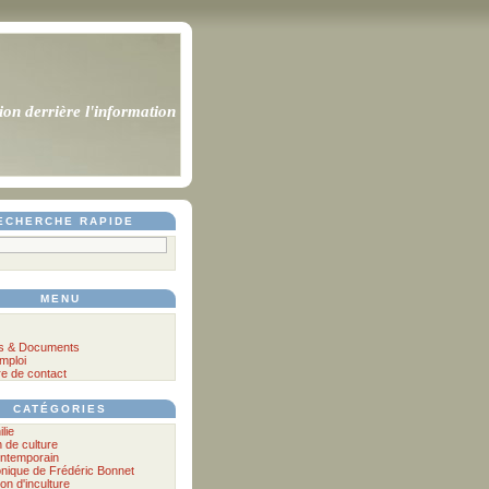
ion derrière l'information
ECHERCHE RAPIDE
MENU
s & Documents
mploi
re de contact
CATÉGORIES
ilie
n de culture
ontemporain
nique de Frédéric Bonnet
lon d'inculture