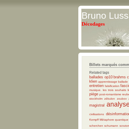
Bruno Luss
Décodages
Billets marqués com
Related tags
ballades op10
brahms
c
klien
apprentissage
ballade
entretien
fasci
falsification
musique.
les trois souhaits
piège
post-romantisme
reub
stockholm
zébulon
zoubov
analys
magistral
désinformati
civilisations
Kempff
Métaphore quantique
scherchen
schumann
scruto