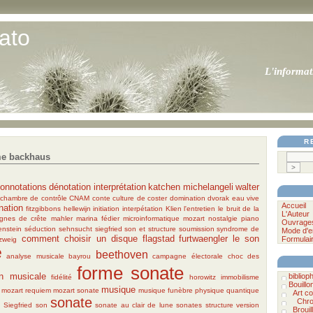
ato
L'informat
R
me backhaus
onnotations
dénotation
interprétation
katchen
michelangeli
walter
chambre de contrôle
CNAM
conte
culture
de coster
domination
dvorak
eau vive
Accueil
nation
fitzgibbons
hellewijn
initiation
interpétation
Klien
l'entretien
le bruit de la
L'Auteur
lignes de crête
mahler
marina fédier
microinformatique
mozart
nostalgie
piano
Ouvrage
enstein
séduction
sehnsucht
siegfried
son et structure
soumission
syndrome de
Mode d'e
comment choisir un disque
flagstad
furtwaengler
le son
Formulai
zweig
e
beethoven
analyse musicale
bayrou
campagne électorale
choc des
forme sonate
on musicale
biblioph
fidélité
horowitz
immobilisme
Bouillo
musique
mozart requiem
mozart sonate
musique funèbre
physique quantique
Art c
sonate
Chro
n
Siegfried
son
sonate au clair de lune
sonates
structure
version
Brouil