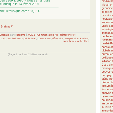
, en 1969 & 1990) - Notes en anglais
mediavill
le Musique le 14 février 2005
tristan et
----------------------------------------------------------
génocide
abeillemusique.com : 23,63 €
jung
info
----------------------------------------------------------
déferlem
nostalgie
sonate
la
vidéo
cap
s Brahms?"
astrologi
imposture
Lussato
dans
Brahms
à
00:32
|
Commentaires (0)
|
Rétroliens (0)
déclin
au
:
backhaus
,
ballades op10
,
brahms
,
connotations
,
dénotation
,
interprétation
,
katchen
,
Alexandr
michelangeli
,
walter klien
qualité
Pr
poésie ch
globalisa
bureaucr
(Page 1 de 1 sur 2 billets au total)
politique
initiation
Clara
ci
managem
pouvoir
e
parapsyc
piège
inc
hilarion
t
dissymét
forme so
analyse
dyan
sta
soumissi
art cont
la Terre
r
interpréta