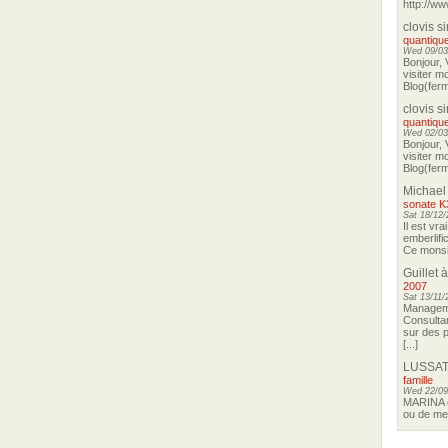
http://ww
clovis s
quantique
Wed 09/03
Bonjour, 
visiter m
Blog(ferm
clovis s
quantique
Wed 02/03
Bonjour, 
visiter m
Blog(ferm
Michael
sonate K
Sat 18/12/
Il est vra
emberlifi
Ce monsie
Guillet
à
2007
Sat 13/11/
Manageme
Consultan
sur des p
[...]
LUSSAT
famille
Wed 22/09
MARINA o
ou de me 