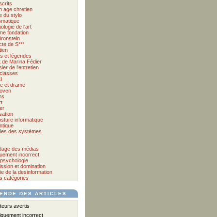
crits
 age chretien
 du stylo
matique
logie de l'art
me fondation
Bronstein
cte de S***
tien
s et légendes
et de Marina Fédier
ier de l'entretien
classes
I
e et drame
oven
ms
t
er
sation
osture informatique
tique
ies des systèmes
age des médias
quement incorrect
psychologie
ssion et domination
ie de la desinformation
s catégories
ENDE DES ARTICLES
eurs avertis
iquement incorrect