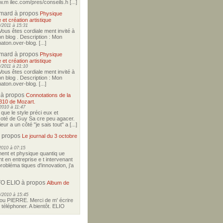
w.m ilec.com/pres/conseils.h [...]
imard
à propos
Physique
 et création artistique
/2011 à 15:31
Vous êtes cordiale ment invité à
on blog . Description : Mon
aton.over-blog. [...]
imard
à propos
Physique
 et création artistique
/2011 à 21:10
Vous êtes cordiale ment invité à
on blog . Description : Mon
aton.over-blog. [...]
à propos
Connotations de la
310 de Mozart.
2010 à 11:47
i que le style préci eux et
coté de Guy Sa cre peu agacer.
ur a un côté "je sais tout" a [...]
 propos
Le journal du 3 octobre
2010 à 07:15
nt et physique quantiq ue
t en entreprise e t intervenant
robléma tiques d'innovation, j'a
O ELIO
à propos
Album de
/2010 à 15:45
u PIERRE. Merci de m' écrire
téléphoner. A bientôt. ELIO