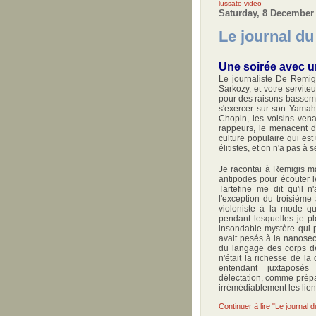
lussato
video
Saturday, 8 December
Le journal d
Une soirée avec un
Le journaliste De Remigi
Sarkozy, et votre servite
pour des raisons bassemen
s'exercer sur son Yama
Chopin, les voisins vena
rappeurs, le menacent de 
culture populaire qui est
élitistes, et on n'a pas à s
Je racontai à Remigis ma
antipodes pour écouter l
Tartefine me dit qu'il 
l'exception du troisième 
violoniste à la mode qu
pendant lesquelles je pl
insondable mystère qui 
avait pesés à la nanosec
du langage des corps de
n'était la richesse de la
entendant juxtaposé
délectation, comme prépa
irrémédiablement les liens
Continuer à lire "Le journal