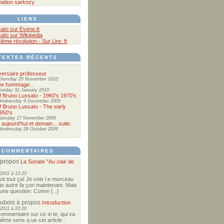
mation
sarkozy
LIENS
ato sur Evene.fr
ato sur Wikipedia
sième révolution - Sur Lire: fr
TEXTES RÉCENTS
versaire professeur
hursday 25 November 2010
ée hommage...
unday 31 January 2010
of Bruno Lussato - 1960's 1970's
Wednesday 9 December 2009
of Bruno Lussato - The early
950's
uesday 17 November 2009
 aujourd'hui et demain... suite.
ednesday 28 October 2009
COMMENTAIRES
 propos
La Sonate "Au clair de
2011 à 13:23
nt tout ça! Je vois l e morceau
te autre fa çon maintenant. Mais
e une question: Comm [...]
Dubois
à propos
Introduction
2011 à 22:20
commentaire sur ce si te, qui va
ême sens q ue cet article :