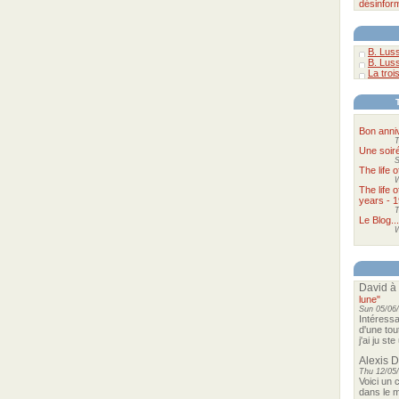
désinfor
B. Luss
B. Luss
La troi
Bon anni
T
Une soir
S
The life 
The life 
years - 1
T
Le Blog...
W
David
à
lune"
Sun 05/06/
Intéressa
d'une tou
j'ai ju st
Alexis 
Thu 12/05/
Voici un 
dans le m