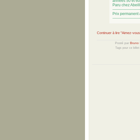
années 50 et 60
Paru chez Abeil
----------------------
Prix permanent 
----------------------
Continuer à lire "Aimez-vou
Posté par
Bruno 
Tags pour ce billet