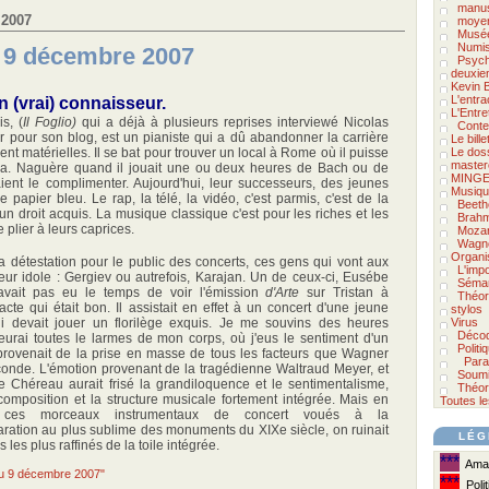
manus
 2007
moyen
Musée
Numis
u 9 décembre 2007
Psycho
deuxie
Kevin 
L'entra
 (vrai) connaisseur.
L'Entre
s, (
Il Foglio)
qui a déjà à plusieurs reprises interviewé Nicolas
Conte
ur pour son blog, est un pianiste qui a dû abandonner la carrière
Le bill
t matérielles. Il se bat pour trouver un local à Rome où il puisse
Le doss
master
ha. Naguère quand il jouait une ou deux heures de Bach ou de
MINGE
ient le complimenter. Aujourd'hui, leur successeurs, des jeunes
Musiqu
papier bleu. Le rap, la télé, la vidéo, c'est parmis, c'est de la
Beeth
 un droit acquis. La musique classique c'est pour les riches et les
Brah
e plier à leurs caprices.
Mozar
Wagn
Organi
 détestation pour le public des concerts, ces gens qui vont aux
L'imp
eur idole : Gergiev ou autrefois, Karajan. Un de ceux-ci, Eusébe
Séman
n'avait pas eu le temps de voir l'émission
d'Arte
sur Tristan à
Théor
acte qui était bon. Il assistait en effet à un concert d'une jeune
stylos
i devait jouer un florilège exquis. Je me souvins des heures
Virus
Décod
eurai toutes le larmes de mon corps, où j'eus le sentiment d'un
Politi
provenait de la prise en masse de tous les facteurs que Wagner
Para
onde. L'émotion provenant de la tragédienne Waltraud Meyer, et
Soumi
 Chéreau aurait frisé la grandiloquence et le sentimentalisme,
Théor
 composition et la structure musicale fortement intégrée. Mais en
Toutes le
s ces morceaux instrumentaux de concert voués à la
ration au plus sublime des monuments du XIXe siècle, on ruinait
LÉG
 les plus raffinés de la toile intégrée.
***
Amat
 du 9 décembre 2007"
***
Polit