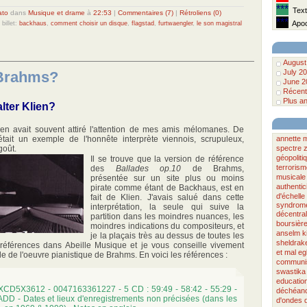
***
Texte
ato
dans
Musique et drame
à
22:53
|
Commentaires (7)
|
Rétroliens (0)
***
Apoca
billet:
backhaus
,
comment choisir un disque
,
flagstad
,
furtwaengler
,
le son magistral
August
July 2
Brahms?
June 2
Récent
Plus an
lter Klien?
ien avait souvent attiré l'attention de mes amis mélomanes. De
était un exemple de l'honnête interprète viennois, scrupuleux,
annette 
goût.
spectre
géopoliti
Il se trouve que la version de référence
terrorism
des
Ballades op.10
de Brahms,
musicale
présentée sur un site plus ou moins
authentic
pirate comme étant de Backhaus, est en
d'échelle
fait de Klien. J'avais salué dans cette
syndrome
interprétation, la seule qui suive la
décentral
partition dans les moindres nuances, les
boursièr
moindres indications du compositeurs, et
anselm ki
je la plaçais très au dessus de toutes les
sheldrak
s références dans Abeille Musique et je vous conseille vivement
et mal
eg
le de l'oeuvre pianistique de Brahms. En voici les références :
commun
swastika
educatio
XCD5X3612 - 0047163361227 - 5 CD : 59:49 - 58:42 - 55:29 -
déchéan
 ADD - Dates et lieux d'enregistrements non précisées (dans les
d'ondes