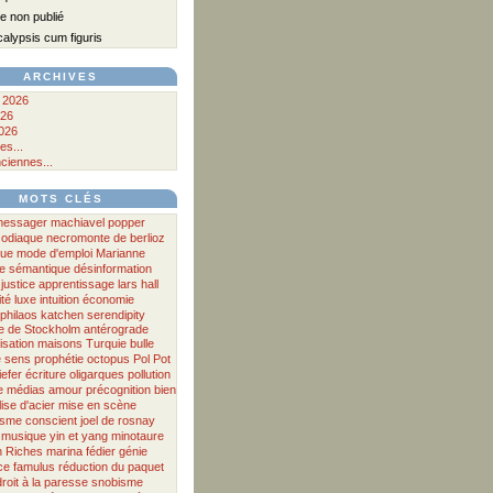
 non publié
lypsis cum figuris
ARCHIVES
 2026
026
026
es...
ciennes...
MOTS CLÉS
messager
machiavel
popper
zodiaque
necromonte
de
berlioz
que
mode d'emploi
Marianne
e
sémantique
désinformation
justice
apprentissage
lars hall
ité
luxe
intuition
économie
philaos
katchen
serendipity
 de Stockholm antérograde
isation
maisons
Turquie
bulle
e
sens
prophétie
octopus
Pol Pot
efer
écriture
oligarques
pollution
e
médias
amour
précognition
bien
lise d'acier
mise en scène
isme
conscient
joel de rosnay
musique
yin et yang
minotaure
n
Riches
marina fédier
génie
ce
famulus
réduction du paquet
droit à la paresse
snobisme