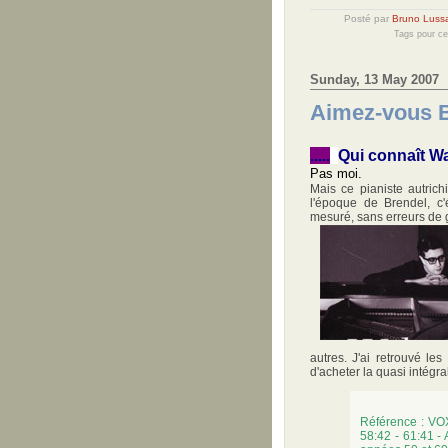
Posté par
Bruno Luss
Tags pour ce 
Sunday, 13 May 2007
Aimez-vous 
.....
Qui connaît Wa
Pas moi.
Mais ce pianiste autrich
l'époque de Brendel, c'
mesuré, sans erreurs de 
autres. J'ai retrouvé le
d'acheter la quasi intégra
Référence : VO
58:42 - 61:41 -