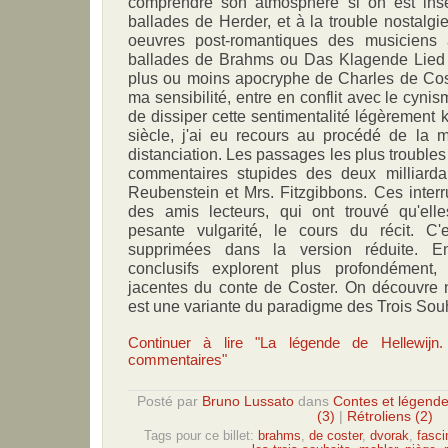
comprendre son atmosphère si on est ins
ballades de Herder, et à la trouble nostalgi
oeuvres post-romantiques des musiciens 
ballades de Brahms ou Das Klagende Lied 
plus ou moins apocryphe de Charles de Cost
ma sensibilité, entre en conflit avec le cyni
de dissiper cette sentimentalité légèrement 
siècle, j'ai eu recours au procédé de la
distanciation. Les passages les plus troubles
commentaires stupides des deux milliarda
Reubenstein et Mrs. Fitzgibbons. Ces inter
des amis lecteurs, qui ont trouvé qu'elle
pesante vulgarité, le cours du récit. C
supprimées dans la version réduite. En
conclusifs explorent plus profondément, 
jacentes du conte de Coster. On découvre
est une variante du paradigme des Trois Souh
Continuer à lire "La légende de Hellewijn
commentaires"
Posté par
Bruno Lussato
dans
Contes et légend
(3)
|
Rétroliens (2)
Tags pour ce billet:
brahms
,
de coster
,
dvorak
,
fasci