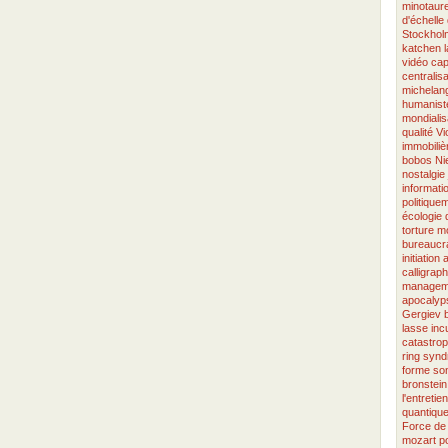
minotaur
d'échelle
Stockhol
katchen
vidéo
cap
centralisa
michelang
humanist
mondialis
qualité
Vi
immobiliè
bobos
Ni
nostalgie
informati
politique
écologie
torture
mo
bureaucra
initiation
calligraph
managem
apocalyp
Gergiev
lasse
inc
catastro
ring
synd
forme so
bronstein
l'entretien
quantiqu
Force de 
mozart
p