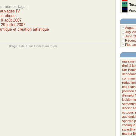
***
Texte
les mêmes tags :
***
Apoca
sauvages IV
estétique
u 9 août 2007
 29 juillet 2007
August
tique et création artistique
July 2
June 2
Récente
Plus an
(Page 1 de 1 sur 1 billets au total)
nazisme
droit à l
l'art
Boul
déchéan
communi
réduction
hall
justic
pollution
d'emploi
isolde
med
sémantiq
d'acier
s
octopus
authentici
spectre
p
zodiaque
swastika
marina fé