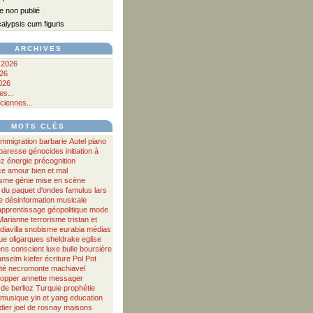
 non publié
lypsis cum figuris
ARCHIVES
 2026
026
026
s...
ciennes...
MOTS CLÉS
immigration
barbarie
Autel
piano
a paresse
génocides
initiation à
ez
énergie
précognition
ce
amour
bien et mal
sme
génie
mise en scène
 du paquet d'ondes
famulus
lars
e
désinformation musicale
apprentissage
géopolitique
mode
Marianne
terrorisme
tristan et
iavilla
snobisme
eurabia
médias
ue
oligarques
sheldrake
eglise
ens
conscient
luxe
bulle boursière
anselm kiefer
écriture
Pol Pot
té
necromonte
machiavel
opper
annette messager
de
berlioz
Turquie
prophétie
musique
yin et yang
education
dier
joel de rosnay
maisons