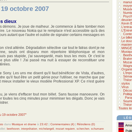
manus
moyen
 19 octobre 2007
Musée
Numis
Psycho
deuxie
es dieux
Kevin B
s démons. Je joue de malheur. Je commence à faire tomber mon
L'entra
re. Le nouveau Nokia qui le remplace n'est accessible qu'à des
L'Entre
Conte
jours autant que l'autre et oublie de signaler certains messages en
Le bill
Le doss
master
n s'est altérée. Dégradation sélective car tout le fatras dont je ne
MINGE
ne, seuls ont disparu mon répertoire téléphonique et mon
Musiqu
Beeth
uis pas stupide, j'ai sauvegardé, mais tous les mois. Or c'est le
Brah
 le plus utile ! J'ai passé ma nuit à essayer de reconstituer une
Mozar
ltérées.
Wagn
Organi
 Sony. Les uns me disent qu'il faut bénéficier de Vista, d'autres,
L'impo
Séman
tre qu'il faut être un petit génie pour l'utiliser, ne marche que par
Théor
aut mieux installer le vieux modèle Professional XP. Ce n'est guère
stylos
Virus
Décod
au, je viens d'effacer tout mon billet. Sans fausse manoeuvre. On
Politi
Para
rer toutes les cinq minutes pour minimiser les dégats. Donc je vais
Soumi
strer.
Théori
Toutes le
du 19 octobre 2007"
LÉG
***
ato
dans
Musique et drame
à
23:42
|
Commentaires (4)
|
Rétroliens (0)
Amate
illet:
beethoven
,
interprétation
,
michelangeli
,
mozart requiem
,
scherchen
,
schumann
***
Polit