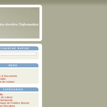
ion derrière l'information
ECHERCHE RAPIDE
MENU
s & Documents
mploi
e de contact
CATÉGORIES
lie
n de culture
ontemporain
nique de Frédéric Bonnet
lon d'inculture