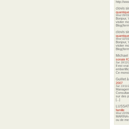
http://ww
clovis s
quantique
Wed 09/03/
Bonjour, 
visiter m
Blog(ferma
clovis s
quantique
Wed 02/03/
Bonjour, 
visiter m
Blog(ferma
Michael
sonate K
Sat 18/12/
Il est vra
emberlifi
Ce monsieu
Guillet
à
2007
Sat 13/11/
Manageme
Consultan
sur des p
[...]
LUSSAT
famille
Wed 22/09
MARINA o
ou de me 