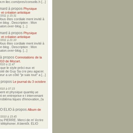
w.m ilec.com/pres/conseils.h [...]
imard
à propos
Physique
 et création artistique
2011 à 15:31
Vous êtes cordiale ment invité à
on blog . Description : Mon
ton.over-blog. [...]
imard
à propos
Physique
 et création artistique
2011 à 21:10
Vous êtes cordiale ment invité à
on blog . Description : Mon
ton.over-blog. [...]
à propos
Connotations de la
310 de Mozart.
2010 à 11:47
i que le style préci eux et
coté de Guy Sa cre peu agacer.
r a un côté "je sais tout" a [...]
 propos
Le journal du 3 octobre
2010 à 07:15
nt et physique quantiq ue
t en entreprise e t intervenant
robléma tiques d'innovation, j'a
O ELIO
à propos
Album de
/2010 à 15:45
u PIERRE. Merci de m' écrire
téléphoner. A bientôt. ELIO