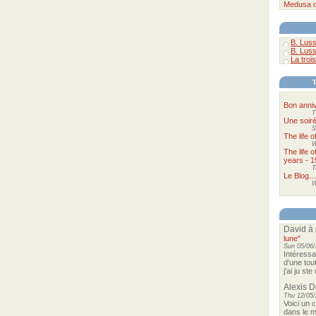
Medusa
B. Luss
B. Luss
La trois
Bon anniv
T
Une soir
S
The life 
W
The life 
years - 1
T
Le Blog...
W
David
à 
lune"
Sun 05/06/
Intéressa
d'une tou
j'ai ju st
Alexis 
Thu 12/05/
Voici un 
dans le m