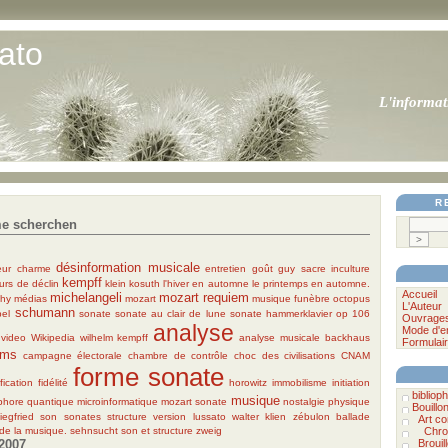
ato
L'informat
R
me scherchen
désinformation musicale
eur
charme
entretien
goût
guy sacre
inculture
kempff
ours de déclin
klein
kosuth
l'hiver en automne
le printemps en automne.
Accueil
michelangeli
mozart requiem
thy
médias
mozart
musique funèbre
octopus
L'Auteur
schumann
el
sonate
sonate au clair de lune
sonate hammerklavier op 106
Ouvrage
analyse
Mode d'e
video
Wikipedia
wilhelm kempff
analyse musicale
backhaus
Formulair
hms
campagne électorale
chambre de contrôle
choc des civilisations
CNAM
forme sonate
ification
fidélité
horowitz
immobilisme
initiation
bibliophi
musique
hore quantique
microinformatique
mozart sonate
nostalgie
physique
Bouillo
iegfried
son
sonates
structure
version lussato
walter klien
zébulon
ballade
Art c
t de la musique.
sehnsucht
son et structure
zweig
Chro
2007
Brouil