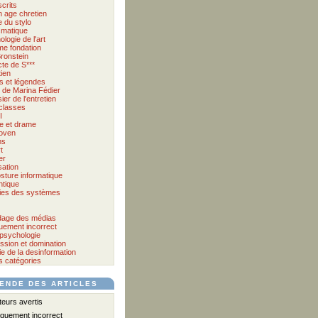
crits
 age chretien
 du stylo
matique
logie de l'art
me fondation
ronstein
cte de S***
tien
s et légendes
et de Marina Fédier
ier de l'entretien
classes
I
e et drame
oven
ms
t
er
sation
sture informatique
tique
ies des systèmes
age des médias
quement incorrect
psychologie
ssion et domination
e de la desinformation
s catégories
ENDE DES ARTICLES
urs avertis
iquement incorrect