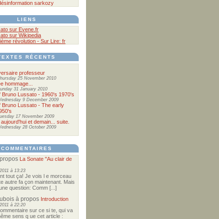
désinformation
sarkozy
LIENS
ato sur Evene.fr
ato sur Wikipedia
ième révolution - Sur Lire: fr
TEXTES RÉCENTS
ersaire professeur
hursday 25 November 2010
ée hommage...
unday 31 January 2010
of Bruno Lussato - 1960's 1970's
ednesday 9 December 2009
of Bruno Lussato - The early
950's
uesday 17 November 2009
 aujourd'hui et demain... suite.
ednesday 28 October 2009
COMMENTAIRES
propos
La Sonate "Au clair de
2011 à 13:23
nt tout ça! Je vois l e morceau
te autre fa çon maintenant. Mais
e une question: Comm [...]
Dubois
à propos
Introduction
2011 à 22:20
commentaire sur ce si te, qui va
ême sens q ue cet article :