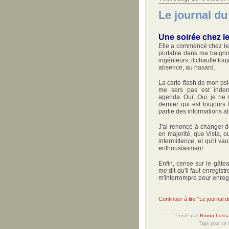
Le journal du
Une soirée chez l
Elle a commencé chez le
portable dans ma baignoi
ingénieurs, il chauffe tou
absence, au hasard.
La carte flash de mon psio
me sers pas est indem
agenda. Oui, Oui, je ne s
dernier qui est toujours
partie des informations a
J'ai renoncé à changer de
en majorité, que Vista, ou
intermittence, et qu'il v
enthousiasmant.
Enfin, cerise sur le gâte
me dit qu'il faut enregist
m'interrompre pour enregi
Continuer à lire "Le journal 
Posté par
Bruno Luss
Tags pour ce b