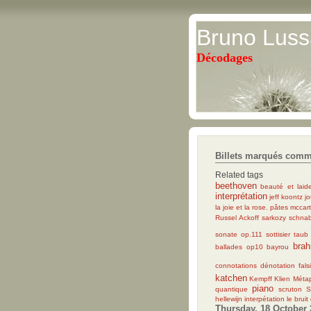
Bruno Luss
Décodages
Billets marqués com
Related tags
beethoven
beauté et laid
interprétation
jeff koontz
j
la joie et la rose. pâtes
mccar
Russel Ackoff
sarkozy
schnab
sonate op.111
sottisier
taub
bra
ballades op10
bayrou
connotations
dénotation
fals
katchen
Kempff
Klien
Métap
piano
quantique
scruton
S
hellewijn
interpétation
le brui
Thursday, 18 October 