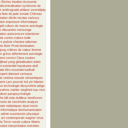
e
Riches
intuition
économie
décentralisation
syndrome de
m antérograde
philaos
serendipity
la flute de jade
sonate
Chéreau
tation
déclin
nicolas sarkozy
tion
imposture informatique
eli
culture de masse
astrologie
e
Alexandre
mensonge
ation
autocensure
islamisme
ola
contre-culture
bulle
re
poésie chinoise
talisman
els Bohr
Prodi
domination
jung
critères de valeur
femme
on
grève
déferlement
astrologie
ment correct
Clara
zoubov
djihad
yang
globalisation
islam
i existentiel
hayakawa
atoll
tie
être essentiel
kadhafi
argent
diamant vertueux
ie
cinéma
noeuds sémantiques
ent
Lars
pouvoir
isd
yin
hilarion
se
technologie
dissymétrie
piège
brahms
mahler
siegfried
eau vive
ulture
parapsychologie
phe
bill viola
dutilleux
beethoven
rome de stockholm
analyse
nate
statistiques
dyan
kevin
informatique
deshumanisation
admin
soumission
physique
e
art contemporain
wagner
virus
la Terre
russie
culture
Matrix
outine
interprétation
entretien