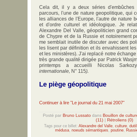
Cela dit, il y a deux séries d'embûches 
parcours, l'une de nature geopolitique, qui c
les alliances de l'Europe, l'autre de nature
et d'ordre culturel et idéologique. Je rel
Alexandre Del Valle, géopoliticien grand co
de Chypre et de la Russie et notoirement pol
me semblait inutile de discuter avec des pol
les lisent par définition et ils envahissent l
et les ministères). J'ai replacé notre échang
très grande qualité dirigée par Patrick Wasj
printemps a accueilli Nicolas Sarkoz
internationale,
N° 115
).
Le piège géopolitique
Continuer à lire "Le journal du 21 mai 2007"
Posté par
Bruno Lussato
dans
Bouillon de cultur
(11)
|
Rétroliens (0)
Tags pour ce billet:
Alexandre del Valle
,
culture
,
duti
médusa
,
noeuds sémantiques
,
poutine
,
Russi