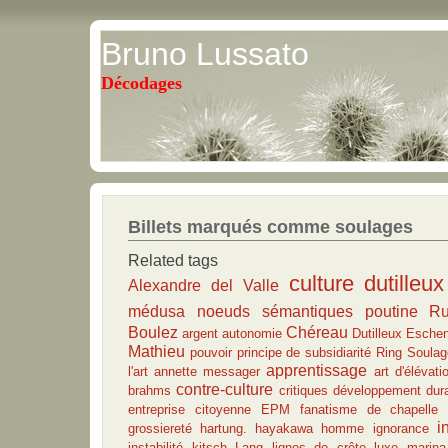
Bruno Lussato
Décodages
Billets marqués comme soulages
Related tags
culture
dutilleux
Alexandre del Valle
médusa
noeuds sémantiques
poutine
Ru
Boulez
Chéreau
argent
autonomie
Dutilleux
Esche
Mathieu
pouvoir
principe de subsidiarité
Ring
Soulag
apprentissage
l'art
annette messager
art d'élévati
contre-culture
brahms
critiques
développement dur
entreprise citoyenne
EPM
fanatisme de chapelle
i
grossiereté
hartung.
hayakawa
homme
ignorance
instabilité
kitsch
Lang
lignes de crête
luxe
marina