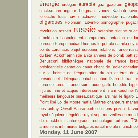
énergie
eurabia
géopo
erdogan
gaz
gazprom
glucksmann
ingmar bergman
ivanov
Kadhafi
kevi
lellouche
louis xiv
machiavel
medvedev
nationali
oligarques
Polonium. Litvinko
pornographie
pugac
russie
révolution
rosnett
setchine
slotine
succ
stockholm
basculement
compromis
contagion du bi
paresse
Europe
hédiard
hermès
le pétrole
namiki
noya
points cardinaux
projet européen
relations franco russ
du bien
Ackoff
amnistie
anita
années de plomb
battisti
Berlusconi
bibliothèque nationale de france
bret
présidentielle
captation
cauet
chant de l'acier
christia
sur la baisse de fréquentation du blo
critères de 
présidentiel.
délinquance
diabolisation
Diana
distracti
florence foresti
france-soir
fraude
gaffe
hérédité
hipp
injures
inné et acquis
intéressement
islam
kouchner
l
meilleurs
langouste bureaucratique
lars hall
le figaro
L
Point
libé
Loi de Moore
mafia
Maitres chanteurs
maria
obs
onfray
Orwell
Pause
perte de sens
poivre d'arvo
royal
ségolène
ségolène royal
sept merveilles du mon
Tra
de stockholm antérograde
Technologie
tortures
arméniens
infirmières bulgares
israël
morale
munich
po
Monday, 11 June 2007