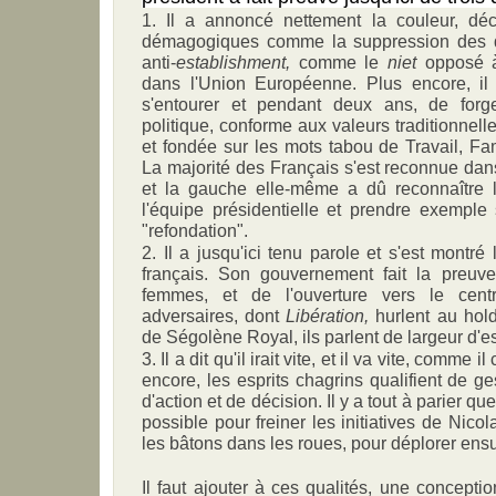
1. Il a annoncé nettement la couleur, dé
démagogiques comme la suppression des d
anti-
establishment,
comme le
niet
opposé à
dans l'Union Européenne. Plus encore, il
s'entourer et pendant deux ans, de forge
politique, conforme aux valeurs traditionnell
et fondée sur les mots tabou de Travail, Famil
La majorité des Français s'est reconnue dans
et la gauche elle-même a dû reconnaître l
l'équipe présidentielle et prendre exemple
"refondation".
2. Il a jusqu'ici tenu parole et s'est montré
français. Son gouvernement fait la preuv
femmes, et de l'ouverture vers le cen
adversaires, dont
Libération,
hurlent au hold
de Ségolène Royal, ils parlent de largeur d'es
3. Il a dit qu'il irait vite, et il va vite, comme il
encore, les esprits chagrins qualifient de ges
d'action et de décision. Il y a tout à parier que
possible pour freiner les initiatives de Nicol
les bâtons dans les roues, pour déplorer ensu
Il faut ajouter à ces qualités, une conceptio