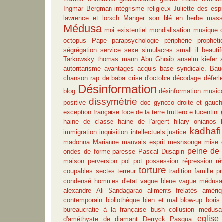
Ingmar Bergman
intégrisme religieux
Juliette des espr
lawrence et lorsch
Manger son blé en herbe
massi
Médusa
moi existentiel
mondialisation
musique c
octopus
Pape
parapsychologie
périphérie
prophéti
ségrégation
service
sexe
simulacres
small il beautif
Tarkowsky
thomas mann
Abu Ghraib
anselm kiefer
autoritarisme
avantages acquis
base syndicale.
Baud
chanson rap de baba
crise d'octobre
décodage
déferl
Désinformation
blog
désinformation music
dissymétrie
positive
doc gyneco
droite et gauc
exception française
foce de la terre
fruttero e lucentini
haine de classe
haine de l'argent
hilary onianos
kadhafi
immigration
inquisition
intellectuels
justice
madonna
Marianne
mauvais esprit
mesnsonge
mise 
peine de 
ondes de forme
paresse
Pascal Dusapin
maison
perversion
pol pot
possession
répression
ré
torture
coupables
sectes
terreur
tradition famille pr
condensé
hommes d'etat
vague bleue
vague médusa
alexandre
Ali Sandagarao
aliments frelatés
amériq
contemporain
bibliothèque
bien et mal
blow-up
boris
bureaucratie à la française
bush
collusion medusa-
eglise 
d'améthyste
de diamant
Derryck Pasqua