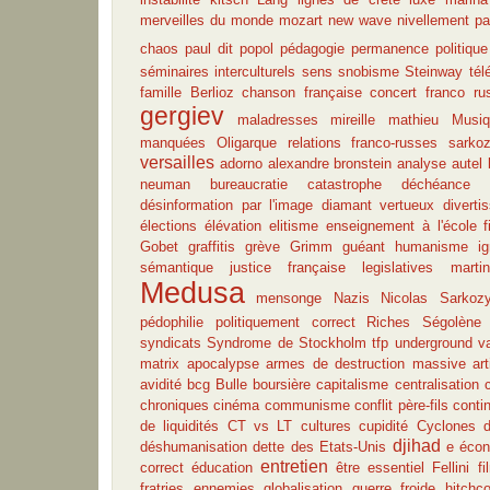
merveilles du monde
mozart
new wave
nivellement pa
chaos
paul dit popol
pédagogie
permanence
politique
séminaires interculturels
sens
snobisme
Steinway
tél
famille
Berlioz
chanson française
concert franco ru
gergiev
maladresses
mireille mathieu
Musiq
manquées
Oligarque
relations franco-russes
sarko
versailles
adorno
alexandre bronstein
analyse
autel
neuman
bureaucratie
catastrophe
déchéance
désinformation par l'image
diamant vertueux
diverti
élections
élévation
elitisme
enseignement à l'école
f
Gobet
graffitis
grève
Grimm
guéant
humanisme
i
sémantique
justice française
legislatives
martin
Medusa
mensonge
Nazis
Nicolas Sarkoz
pédophilie
politiquement correct
Riches
Ségolène
syndicats
Syndrome de Stockholm
tfp
underground
v
matrix
apocalypse
armes de destruction massive
ar
avidité
bcg
Bulle boursière
capitalisme
centralisation
chroniques
cinéma
communisme
conflit père-fils
conti
de liquidités
CT vs LT
cultures
cupidité
Cyclones
djihad
déshumanisation
dette des Etats-Unis
e
écon
entretien
correct
éducation
être essentiel
Fellini
fi
fratries ennemies
globalisation
guerre froide
hitchc