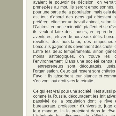
avaient le pouvoir de décision, on verrait
prenez-les au mot, ils seront empoisonnés.
pour une partie de la population, mais cela tien
est tout d'abord des gens qui détestent pr
préfèrent effectuer un travail animal, selon l
D'autres, en nette minorité, piaffent et se révo
ils veulent faire des choses, entreprendre,
aventures, relever de nouveaux défis. Lorsqu
révoltés, des hors-la-loi, des empêcheu
Lorsqu'ils gagnent ils deviennent des chefs, 
Entre les deux tempéraments, sinon génét
moins astrologiques, on trouve les 
l'environnement. Dans une société centralis
entrepreneurs sont découragés, usés,
l'organisation. Ceux qui restent sont châtrés
Fayol : ils absorbent leur pitance et comme
s'en vont tout droit vers la retraite.
Ce qui est vrai pour une société, l'est aussi 
comme la Russie, découragent les initiatives
passivité de la population dont le rêve es
bureaucrate, professeur d'université, juge o
leur manque, ils la projettent dans le rêve, l
L'idéologie les dispense de réfléchir, ce