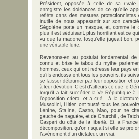
Président, opposée à celle de sa rivale.
enregistre les doléances de ce qu'elle appe
reflète dans des mesures protectionnistes 
inutile de nous appesantir sur son caract
Ségolène porte un masque, et, comme le d
plus il est séduisant, plus horrifiant est ce q
vu que la madone, losqu'elle jugeait bon, p
une véritable furie.
Revenons-en au postulat fondamental de N
connu et brise le tabou du mythe parlement
hommes, ceux qui ont redressé leur pays en di
qu'ils endossaient tous les pouvoirs, ils suiv
se laisser détourner par leur opposition et 
à leur dévotion. C'est d'ailleurs ce que le Gé
lorqu'il a fait succéder la Ve République à 
l'opposition criera- et a crié - à la dictatu
Mussolini, Hitler, ont trusté tous les pouvo
Lénine, Staline, Castro, Mao, pour ne cit
gauche de naguère, et de Churchill, de Tatc
Gasperi du côté de la liberté. Et la France
décomposition, qu'on risquait si elle se prolon
l'avènement d'un dictateur, un vrai.