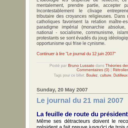
mentalement, prendre partie, accepter 
Incontestablement le clivage entrepreneu
tributaire des croyances religieuses. Dans 
catholiques favorisent la relation maître-
paradigme impérial (monarchie absolue, c
national - socialisme, communisme, islam
protestants se sont évadés du joug idéologiq
opportunisme qui frise le cynisme.
Continuer à lire "Le journal du 12 juin 2007"
Posté par
Bruno Lussato
dans
Théories de
Commentaires (0)
|
Rétrolie
Tags pour ce billet:
Boulez
,
culture
,
Dutilleux
Sunday, 20 May 2007
Le journal du 21 mai 2007
La feuille de route du préside
Même ses détracteurs doivent le reco
président a fait preuve jusqu'ici de trois